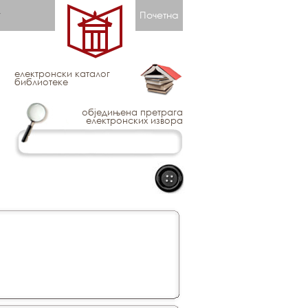
Почетна
електронски каталог
библиотеке
обједињена претрага
електронских извора