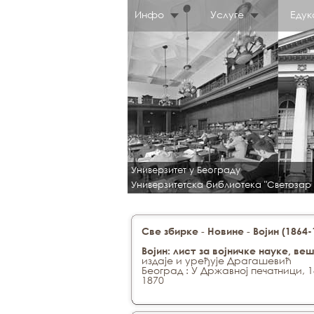
Инфо
Услуге
Едук
Универзитет у Београду
Универзитетска библиотека "Светозар
-
-
Све збирке
Новине
Војин (1864-
Војин: лист за војничке науке, ве
издаје и уређује Драгашевић
Београд : У Државној печатници, 
1870