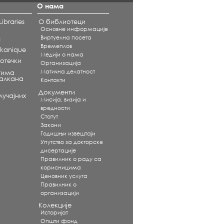
О нама
ibraries
О библиотеци
Основне информације
Виртуелна посета
s
Времеплов
alkanique
Медији о нама
отечки
Организација
Матична делатност
тима
Балкана
Контакти
Документи
учајних
Мисија, визија и
вредности
Статут
Закони
Годишњи извештаји
Упутство за докторске
дисертације
Правилник о раду са
корисницима
Ценовник услуга
Правилник о
организацији
Колекције
Историјат
Општи фонд