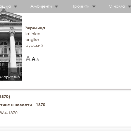
ација
Амбијенти
Пројекти
О нама
ћирилица
latinica
english
русский
 Марковић"
1870)
штине и новости - 1870
1864-1870