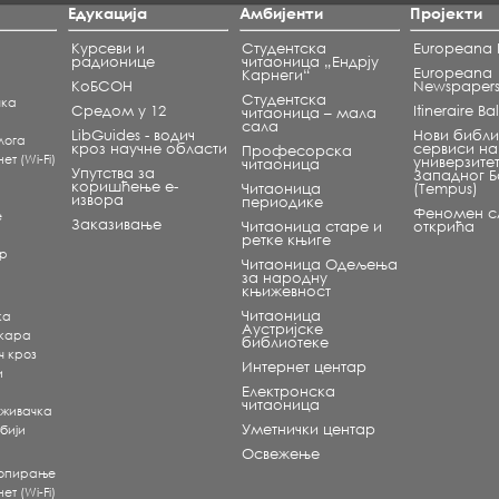
Едукација
Амбијенти
Пројекти
Курсеви и
Студентска
Europeana L
радионице
читаоница „Ендрју
Europeana
Карнеги“
КоБСОН
Newspaper
Студентска
чка
Средом у 12
Itineraire B
читаоница – мала
сала
LibGuides - водич
Нови библи
лога
кроз научне области
сервиси на
Професорска
т (Wi-Fi)
универзите
читаоница
Упутства за
Западног 
коришћење е-
Читаоница
(Tempus)
извора
периодике
Феномен сл
е
Заказивање
Читаоница старе и
открића
ретке књиге
ар
Читаоница Одељења
за народну
књижевност
Читаоница
ка
Аустријске
екара
библиотеке
ч кроз
Интернет центар
и
Електронска
читаоница
аживачка
Уметнички центар
бији
Освежење
копирање
т (Wi-Fi)