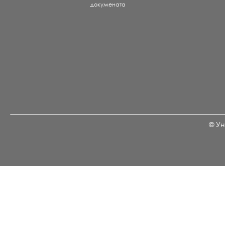
докумената
© Ун