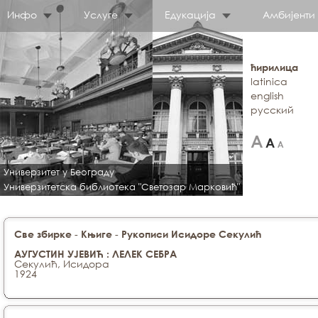
Инфо
Услуге
Едукација
Амбијенти
ћирилица
latinica
english
русский
Универзитет у Београду
Универзитетска библиотека "Светозар Марковић"
-
-
Све збирке
Књиге
Рукописи Исидоре Секулић
АУГУСТИН УЈЕВИЋ : ЛЕЛЕК СЕБРА
Секулић, Исидора
1924