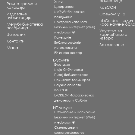
радионице
Упис
Радно време и
Цитираност
локација
КоБСОН
Међубиблиотечка
Издавање
Средом у 12
позајмица
публикација
LibGuides - водич
Претрага каталога
Међубиблиотечка
кроз научне обла
Бежични интернет (Wi-Fi)
позајмица
Упутства за
и eduroam®
Ценовник
коришћење е-
Koлекције
извора
Контакти
Библиографије
Заказивање
Мапа
истраживача
ЕУ инфо центар
Е-услуге
Е-каталог
Моја библиотека
Питај библиотекара
LibGuides: водич кроз
научне области
КоБСОН
E-CRIS.SR Истраживачка
делатност у Србији
ИТ услуге
Штампање и копирање
Бежични интернет (Wi-Fi)
и eduroam®
Скенирање и
фотографисање