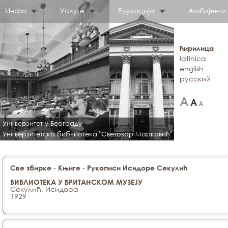
Инфо
Услуге
Едукација
Амбијенти
ћирилица
latinica
english
русский
Универзитет у Београду
Универзитетска библиотека "Светозар Марковић"
-
-
Све збирке
Књиге
Рукописи Исидоре Секулић
БИБЛИОТЕКА У БРИТАНСКОМ МУЗЕЈУ
Секулић, Исидора
1929