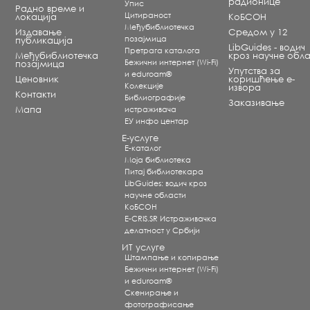
радионице
Упис
Радно време и
Цитираност
локација
КоБСОН
Међубиблиотечка
Издавање
Средом у 12
позајмица
публикација
LibGuides - водич
Претрага каталога
Међубиблиотечка
кроз научне обла
Бежични интернет (Wi-Fi)
позајмица
Упутства за
и eduroam®
Ценовник
коришћење е-
Koлекције
извора
Контакти
Библиографије
Заказивање
Мапа
истраживача
ЕУ инфо центар
Е-услуге
Е-каталог
Моја библиотека
Питај библиотекара
LibGuides: водич кроз
научне области
КоБСОН
E-CRIS.SR Истраживачка
делатност у Србији
ИТ услуге
Штампање и копирање
Бежични интернет (Wi-Fi)
и eduroam®
Скенирање и
фотографисање