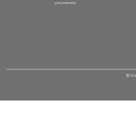
докумената
© Ун