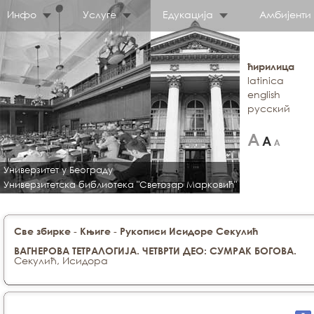
Инфо
Услуге
Едукација
Амбијенти
ћирилица
latinica
english
русский
Универзитет у Београду
Универзитетска библиотека "Светозар Марковић"
-
-
Све збирке
Књиге
Рукописи Исидоре Секулић
ВАГНЕРОВА ТЕТРАЛОГИЈА. ЧЕТВРТИ ДЕО: СУМРАК БОГОВА.
Секулић, Исидора