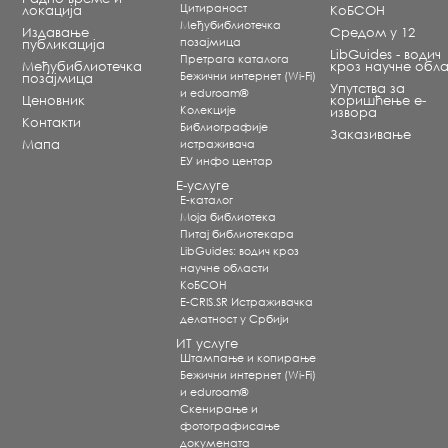
Цитираност
локација
КоБСОН
Међубиблиотечка
Издавање
Средом у 12
позајмица
публикација
LibGuides - водич
Претрага каталога
Међубиблиотечка
кроз научне обла
Бежични интернет (Wi-Fi)
позајмица
Упутства за
и eduroam®
Ценовник
коришћење е-
Koлекције
извора
Контакти
Библиографије
Заказивање
Мапа
истраживача
ЕУ инфо центар
Е-услуге
Е-каталог
Моја библиотека
Питај библиотекара
LibGuides: водич кроз
научне области
КоБСОН
E-CRIS.SR Истраживачка
делатност у Србији
ИТ услуге
Штампање и копирање
Бежични интернет (Wi-Fi)
и eduroam®
Скенирање и
фотографисање
докумената