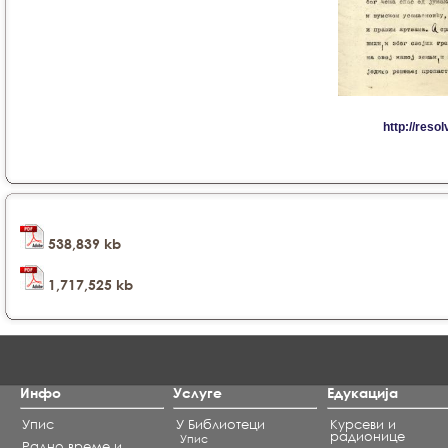
538,839 kb
1,717,525 kb
Инфо
Услуге
Едукација
Упис
У Библиотеци
Курсеви и
радионице
Упис
Радно време и