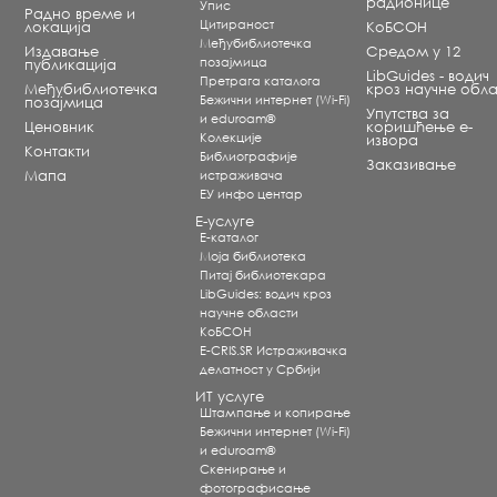
радионице
Упис
Радно време и
Цитираност
локација
КоБСОН
Међубиблиотечка
Издавање
Средом у 12
позајмица
публикација
LibGuides - водич
Претрага каталога
Међубиблиотечка
кроз научне обла
Бежични интернет (Wi-Fi)
позајмица
Упутства за
и eduroam®
Ценовник
коришћење е-
Koлекције
извора
Контакти
Библиографије
Заказивање
Мапа
истраживача
ЕУ инфо центар
Е-услуге
Е-каталог
Моја библиотека
Питај библиотекара
LibGuides: водич кроз
научне области
КоБСОН
E-CRIS.SR Истраживачка
делатност у Србији
ИТ услуге
Штампање и копирање
Бежични интернет (Wi-Fi)
и eduroam®
Скенирање и
фотографисање