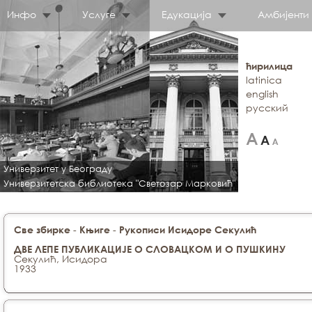
Инфо
Услуге
Едукација
Амбијенти
ћирилица
latinica
english
русский
Универзитет у Београду
Универзитетска библиотека "Светозар Марковић"
-
-
Све збирке
Књиге
Рукописи Исидоре Секулић
ДВЕ ЛЕПЕ ПУБЛИКАЦИЈЕ О СЛОВАЦКОМ И О ПУШКИНУ
Секулић, Исидора
1933