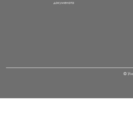
докумената
© Ун