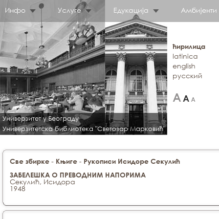
Инфо
Услуге
Едукација
Амбијенти
ћирилица
latinica
english
русский
Универзитет у Београду
Универзитетска библиотека "Светозар Марковић"
-
-
Све збирке
Књиге
Рукописи Исидоре Секулић
ЗАБЕЛЕШКА О ПРЕВОДНИМ НАПОРИМА
Секулић, Исидора
1948