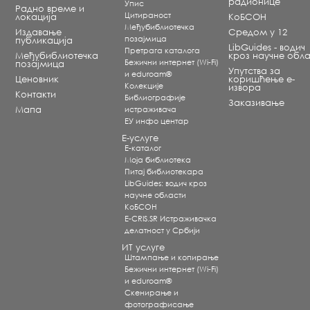
радионице
Упис
Радно време и
Цитираност
локација
КоБСОН
Међубиблиотечка
Издавање
Средом у 12
позајмица
публикација
LibGuides - водич
Претрага каталога
Међубиблиотечка
кроз научне обла
Бежични интернет (Wi-Fi)
позајмица
Упутства за
и eduroam®
Ценовник
коришћење е-
Koлекције
извора
Контакти
Библиографије
Заказивање
Мапа
истраживача
ЕУ инфо центар
Е-услуге
Е-каталог
Моја библиотека
Питај библиотекара
LibGuides: водич кроз
научне области
КоБСОН
E-CRIS.SR Истраживачка
делатност у Србији
ИТ услуге
Штампање и копирање
Бежични интернет (Wi-Fi)
и eduroam®
Скенирање и
фотографисање