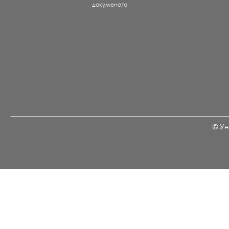
докумената
© Ун