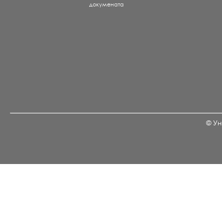
докумената
© Ун