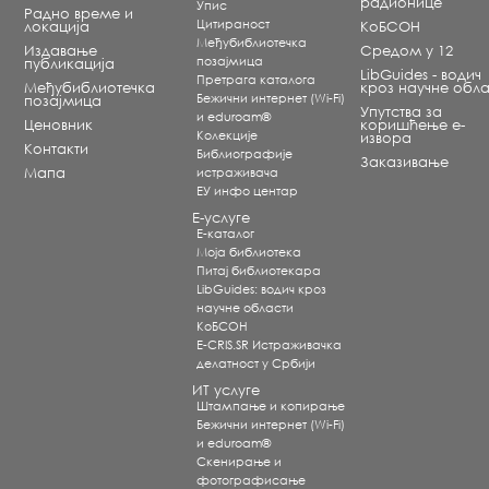
радионице
Упис
Радно време и
Цитираност
локација
КоБСОН
Међубиблиотечка
Издавање
Средом у 12
позајмица
публикација
LibGuides - водич
Претрага каталога
Међубиблиотечка
кроз научне обла
Бежични интернет (Wi-Fi)
позајмица
Упутства за
и eduroam®
Ценовник
коришћење е-
Koлекције
извора
Контакти
Библиографије
Заказивање
Мапа
истраживача
ЕУ инфо центар
Е-услуге
Е-каталог
Моја библиотека
Питај библиотекара
LibGuides: водич кроз
научне области
КоБСОН
E-CRIS.SR Истраживачка
делатност у Србији
ИТ услуге
Штампање и копирање
Бежични интернет (Wi-Fi)
и eduroam®
Скенирање и
фотографисање