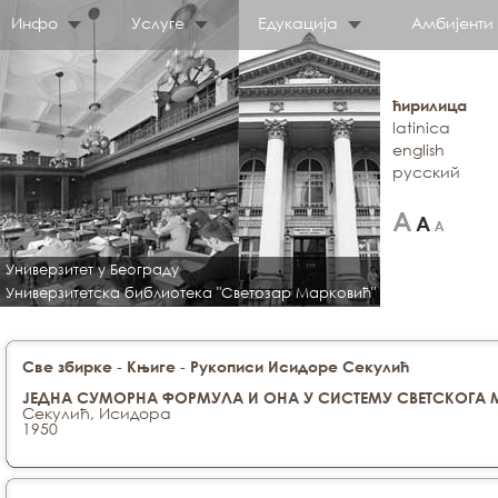
Инфо
Услуге
Едукација
Амбијенти
ћирилица
latinica
english
русский
Универзитет у Београду
Универзитетска библиотека "Светозар Марковић"
-
-
Све збирке
Књиге
Рукописи Исидоре Секулић
ЈЕДНА СУМОРНА ФОРМУЛА И ОНА У СИСТЕМУ СВЕТСКОГА 
Секулић, Исидора
1950