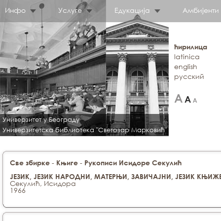
Инфо
Услуге
Едукација
Амбијенти
ћирилица
latinica
english
русский
Универзитет у Београду
Универзитетска библиотека "Светозар Марковић"
-
-
Све збирке
Књиге
Рукописи Исидоре Секулић
ЈЕЗИК, ЈЕЗИК НАРОДНИ, МАТЕРЊИ, ЗАВИЧАЈНИ, ЈЕЗИК КЊИЖ
Секулић, Исидора
1966