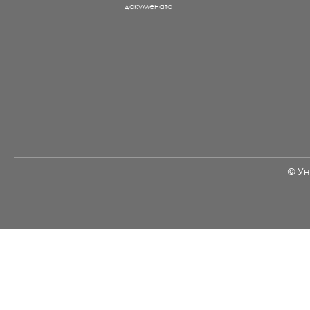
докумената
© Ун