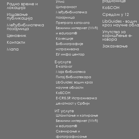
радионице
Упис
Радно време и
Цитираност
локација
КоБСОН
Међубиблиотечка
Издавање
Средом у 12
позајмица
публикација
LibGuides - водич
Претрага каталога
Међубиблиотечка
кроз научне обла
Бежични интернет (Wi-Fi)
позајмица
Упутства за
и eduroam®
Ценовник
коришћење е-
Koлекције
извора
Контакти
Библиографије
Заказивање
Мапа
истраживача
ЕУ инфо центар
Е-услуге
Е-каталог
Моја библиотека
Питај библиотекара
LibGuides: водич кроз
научне области
КоБСОН
E-CRIS.SR Истраживачка
делатност у Србији
ИТ услуге
Штампање и копирање
Бежични интернет (Wi-Fi)
и eduroam®
Скенирање и
фотографисање