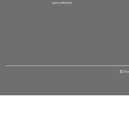
докумената
© Ун