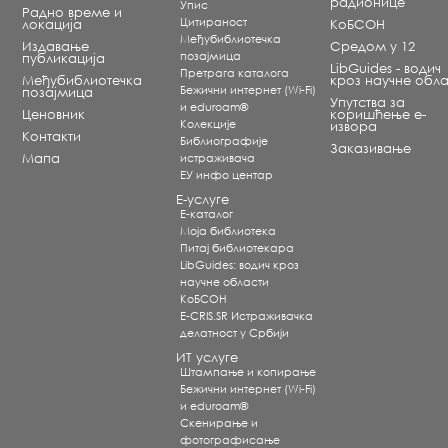
радионице
Упис
Радно време и
Цитираност
локација
КоБСОН
Међубиблиотечка
Издавање
Средом у 12
позајмица
публикација
LibGuides - водич
Претрага каталога
Међубиблиотечка
кроз научне обла
Бежични интернет (Wi-Fi)
позајмица
Упутства за
и eduroam®
Ценовник
коришћење е-
Koлекције
извора
Контакти
Библиографије
Заказивање
Мапа
истраживача
ЕУ инфо центар
Е-услуге
Е-каталог
Моја библиотека
Питај библиотекара
LibGuides: водич кроз
научне области
КоБСОН
E-CRIS.SR Истраживачка
делатност у Србији
ИТ услуге
Штампање и копирање
Бежични интернет (Wi-Fi)
и eduroam®
Скенирање и
фотографисање