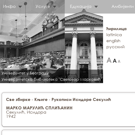
Инфо
Услуге
Едукација
Амбијенти
ћирилица
latinica
english
русский
Универзитет у Београду
Универзитетска библиотека "Светозар Марковић"
-
-
Све збирке
Књиге
Рукописи Исидоре Секулић
МАРКО МАРУЛИЋ СПЛИЋАНИН
Секулић, Исидора
1942