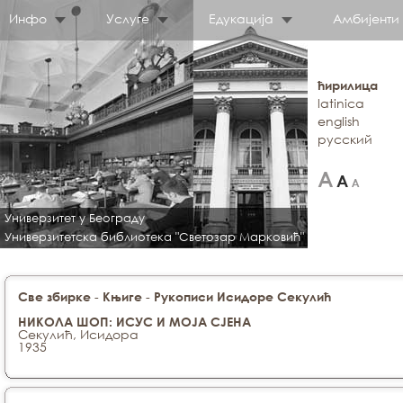
Инфо
Услуге
Едукација
Амбијенти
ћирилица
latinica
english
русский
Универзитет у Београду
Универзитетска библиотека "Светозар Марковић"
-
-
Све збирке
Књиге
Рукописи Исидоре Секулић
НИКОЛА ШОП: ИСУС И МОЈА СЈЕНА
Секулић, Исидора
1935