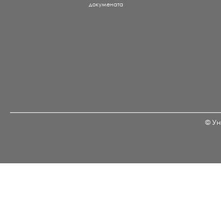
докумената
© Ун