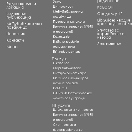
радионице
Упис
Радно време и
Цитираност
локација
КоБСОН
Међубиблиотечка
Издавање
Средом у 12
позајмица
публикација
LibGuides - водич
Претрага каталога
Међубиблиотечка
кроз научне обла
Бежични интернет (Wi-Fi)
позајмица
Упутства за
и eduroam®
Ценовник
коришћење е-
Koлекције
извора
Контакти
Библиографије
Заказивање
Мапа
истраживача
ЕУ инфо центар
Е-услуге
Е-каталог
Моја библиотека
Питај библиотекара
LibGuides: водич кроз
научне области
КоБСОН
E-CRIS.SR Истраживачка
делатност у Србији
ИТ услуге
Штампање и копирање
Бежични интернет (Wi-Fi)
и eduroam®
Скенирање и
фотографисање