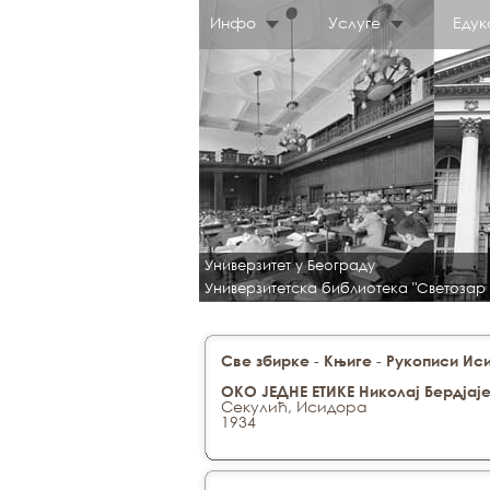
Инфо
Услуге
Едук
Универзитет у Београду
Универзитетска библиотека "Светозар
-
-
Све збирке
Књиге
Рукописи Ис
ОКО ЈЕДНЕ ЕТИКЕ Николај Бердјај
Секулић, Исидора
1934