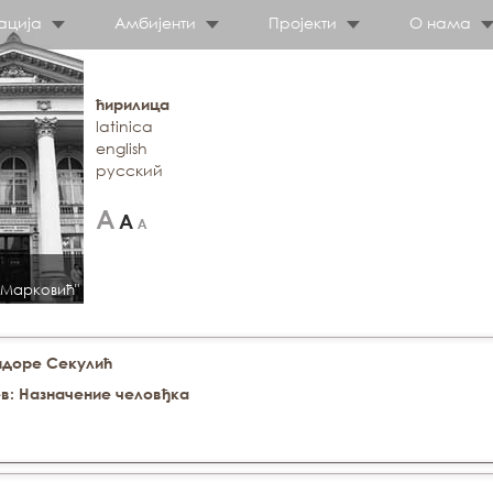
ација
Амбијенти
Пројекти
О нама
ћирилица
latinica
english
русский
 Марковић"
идоре Секулић
ев: Назначение человђка