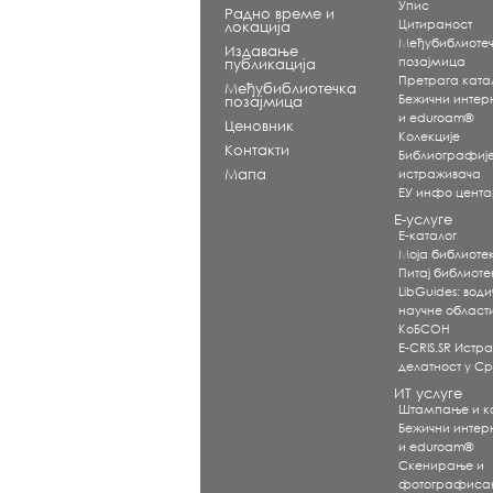
Упис
Радно време и
Цитираност
локација
Међубиблиоте
Издавање
позајмица
публикација
Претрага ката
Међубиблиотечка
Бежични интерне
позајмица
и eduroam®
Ценовник
Koлекције
Контакти
Библиографиј
Мапа
истраживача
ЕУ инфо цент
Е-услуге
Е-каталог
Моја библиоте
Питај библиот
LibGuides: води
научне област
КоБСОН
E-CRIS.SR Истр
делатност у Ср
ИТ услуге
Штампање и 
Бежични интерне
и eduroam®
Скенирање и
фотографиса