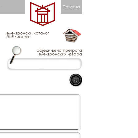
Почетна
електронски каталог
библиотеке
обједињена претрага
електронских извора