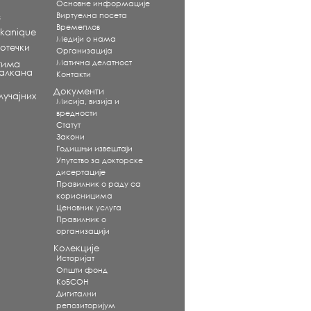
Основне информације
Виртуелна посета
s
Времеплов
alkanique
Медији о нама
отечки
Организација
Матична делатност
тима
Балкана
Контакти
Документи
учајних
Мисија, визија и
вредности
Статут
Закони
Годишњи извештаји
Упутство за докторске
дисертације
Правилник о раду са
корисницима
Ценовник услуга
Правилник о
организацији
Колекције
Историјат
Општи фонд
КоБСОН
Дигитални
репозиторијум