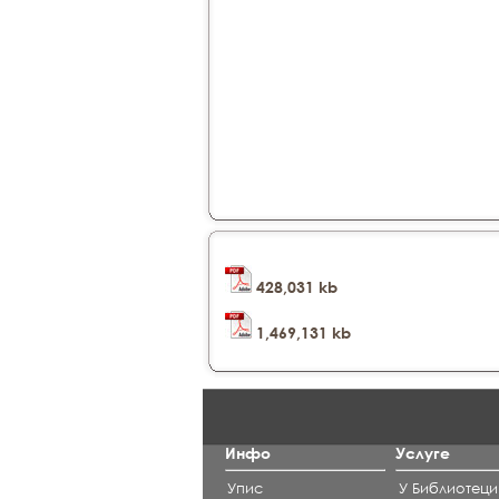
428,031 kb
1,469,131 kb
Инфо
Услуге
Упис
У Библиотеци