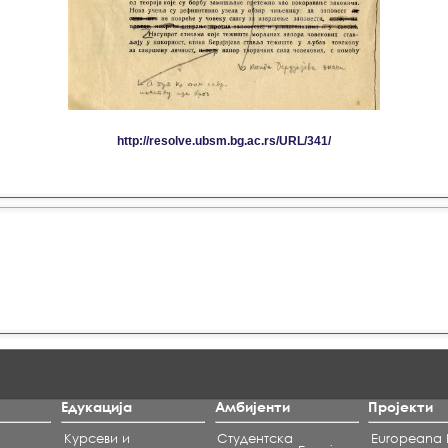
Едукација
Амбијенти
Пројекти
Курсеви и
Студентска
Europeana L