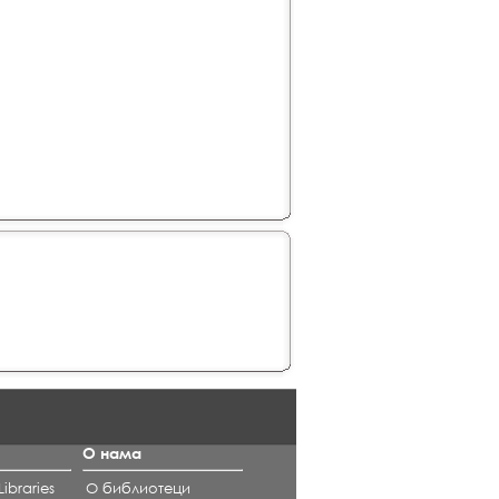
О нама
ibraries
О библиотеци