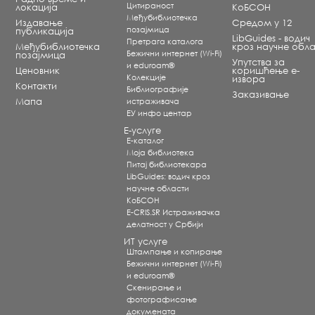
Цитираност
локација
КоБСОН
Међубиблиотечка
Издавање
Средом у 12
позајмица
публикација
LibGuides - водич
Претрага каталога
Међубиблиотечка
кроз научне обла
Бежични интернет (Wi-Fi)
позајмица
Упутства за
и eduroam®
Ценовник
коришћење е-
Koлекције
извора
Контакти
Библиографије
Заказивање
Мапа
истраживача
ЕУ инфо центар
Е-услуге
Е-каталог
Моја библиотека
Питај библиотекара
LibGuides: водич кроз
научне области
КоБСОН
E-CRIS.SR Истраживачка
делатност у Србији
ИТ услуге
Штампање и копирање
Бежични интернет (Wi-Fi)
и eduroam®
Скенирање и
фотографисање
докумената