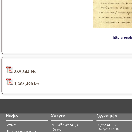
369,344 kb
1,386,420 kb
Инфо
Услуге
Едукација
Упис
У Библиотеци
Курсеви и
радионице
Упис
Радно време и