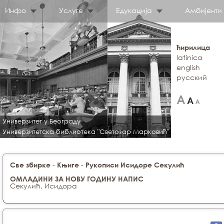
Инфо
Услуге
Едукација
Амбијенти
ћирилица
latinica
english
русский
Универзитет у Београду
Универзитетска библиотека "Светозар Марковић"
-
-
Све збирке
Књиге
Рукописи Исидоре Секулић
ОМЛАДИНИ ЗА НОВУ ГОДИНУ НАПИС
Секулић, Исидора