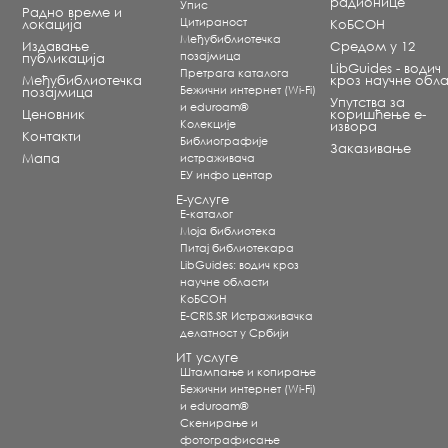
радионице
Упис
Радно време и
Цитираност
локација
КоБСОН
Међубиблиотечка
Издавање
Средом у 12
позајмица
публикација
LibGuides - водич
Претрага каталога
Међубиблиотечка
кроз научне обла
Бежични интернет (Wi-Fi)
позајмица
Упутства за
и eduroam®
Ценовник
коришћење е-
Koлекције
извора
Контакти
Библиографије
Заказивање
Мапа
истраживача
ЕУ инфо центар
Е-услуге
Е-каталог
Моја библиотека
Питај библиотекара
LibGuides: водич кроз
научне области
КоБСОН
E-CRIS.SR Истраживачка
делатност у Србији
ИТ услуге
Штампање и копирање
Бежични интернет (Wi-Fi)
и eduroam®
Скенирање и
фотографисање