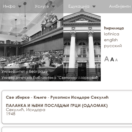
Инфо
Услуге
Едукација
Амбијенти
ћирилица
latinica
english
русский
Универзитет у Београду
Универзитетска библиотека "Светозар Марковић"
-
-
Све збирке
Књиге
Рукописи Исидоре Секулић
ПАЛАНКА И ЊЕНИ ПОСЛЕДЊИ ГРЦИ (ОДЛОМАК)
Секулић, Исидора
1948