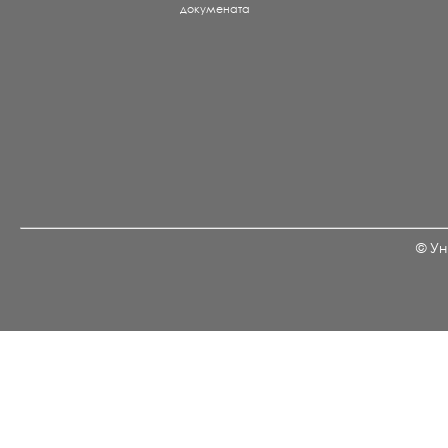
докумената
© Ун