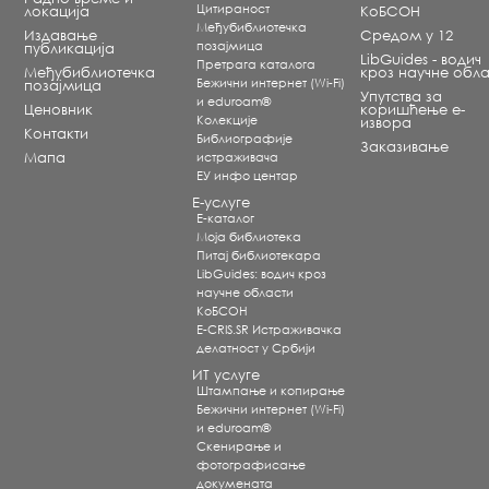
Цитираност
локација
КоБСОН
Међубиблиотечка
Издавање
Средом у 12
позајмица
публикација
LibGuides - водич
Претрага каталога
Међубиблиотечка
кроз научне обла
Бежични интернет (Wi-Fi)
позајмица
Упутства за
и eduroam®
Ценовник
коришћење е-
Koлекције
извора
Контакти
Библиографије
Заказивање
Мапа
истраживача
ЕУ инфо центар
Е-услуге
Е-каталог
Моја библиотека
Питај библиотекара
LibGuides: водич кроз
научне области
КоБСОН
E-CRIS.SR Истраживачка
делатност у Србији
ИТ услуге
Штампање и копирање
Бежични интернет (Wi-Fi)
и eduroam®
Скенирање и
фотографисање
докумената