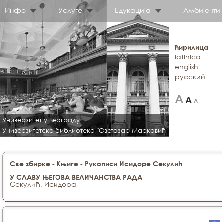
Инфо
Услуге
Едукација
Амбијенти
ћирилица
latinica
english
русский
Универзитет у Београду
Универзитетска библиотека "Светозар Марковић"
-
-
Све збирке
Књиге
Рукописи Исидоре Секулић
У СЛАВУ ЊЕГОВА ВЕЛИЧАНСТВА РАДА
Секулић, Исидора