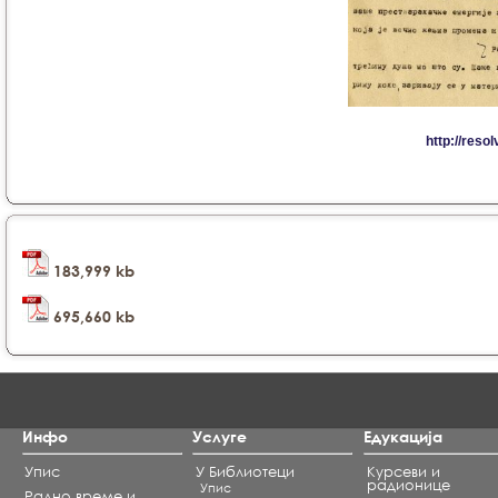
183,999 kb
695,660 kb
Инфо
Услуге
Едукација
Упис
У Библиотеци
Курсеви и
радионице
Упис
Радно време и