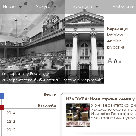
Инфо
Услуге
Едукација
Амбијенти
ћирилица
latinica
english
русский
Универзитет у Београду
Универзитетска библиотека "Светозар Марковић"
Вести
ИЗЛОЖБА: Нове стране књиге у 
У Универзитетској б
Изложбе
изложено око три ст
2014
Изложба ће трајати 
електронским путем
2013
2012