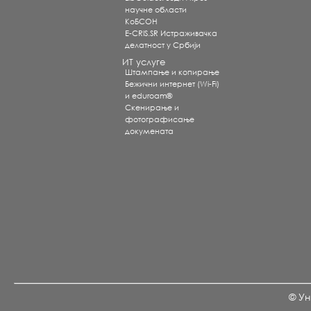
научне области
КоБСОН
E-CRIS.SR Истраживачка
делатност у Србији
ИТ услуге
Штампање и копирање
Бежични интернет (Wi-Fi)
и eduroam®
Скенирање и
фотографисање
докумената
© Ун