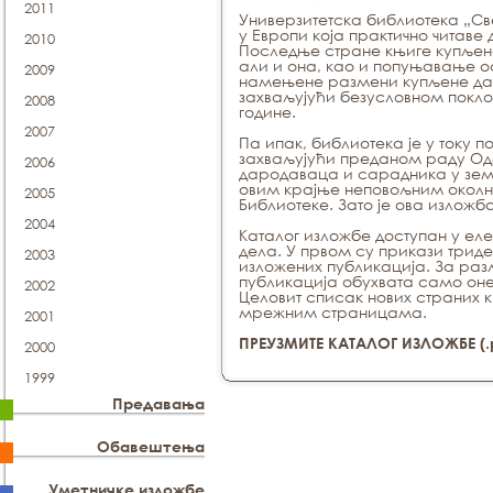
2011
Универзитетска библиотека „Св
у Европи која практично читаве
2010
Последње стране књиге купљене
али и она, као и попуњавање о
2009
намењене размени купљене давн
захваљујући безусловном поклон
2008
године.
2007
Па ипак, библиотека је у току 
захваљујући преданом раду О
2006
дародаваца и сарадника у зем
овим крајње неповољним окол
2005
Библиотеке. Зато је ова излож
2004
Каталог изложбе доступан у е
дела. У првом су прикази триде
2003
изложених публикација. За разл
публикација обухвата само оне
2002
Целовит списак нових страних
мрежним страницама.
2001
ПРЕУЗМИТЕ КАТАЛОГ ИЗЛОЖБЕ (.
2000
1999
Предавања
Обавештења
Уметничке изложбе