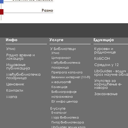
Разно
Инфо
Услуге
Едукација
Упис
У Библиотеци
Курсеви и
радионице
Упис
Радно време и
Цитираност
локација
КоБСОН
Међубиблиотечка
Издавање
Средом у 12
позајмица
публикација
LibGuides - водич
Претрага каталога
Међубиблиотечка
кроз научне обла
Бежични интернет (Wi-Fi)
позајмица
Упутства за
и eduroam®
Ценовник
коришћење е-
Koлекције
извора
Контакти
Библиографије
Заказивање
Мапа
истраживача
ЕУ инфо центар
Е-услуге
Е-каталог
Моја библиотека
Питај библиотекара
LibGuides: водич кроз