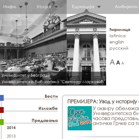
Инфо
Услуге
Едукација
Амбијенти
ћирилица
latinica
english
русский
Универзитет у Београду
Универзитетска библиотека "Светозар Марковић"
Вести
ПРЕМИЈЕРА: Увод у историју а
У оквиру обележа
Изложбе
Универзитетска би
часова представљ
Предавања
античке Грчке са 
2014
2013