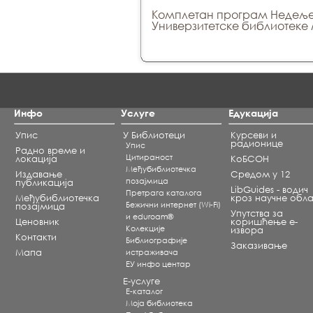
Комплетан програм Недеље 
Универзитетске библиотеке
Инфо
Услуге
Едукација
Упис
У Библиотеци
Курсеви и
радионице
Упис
Радно време и
Цитираност
локација
КоБСОН
Међубиблиотечка
Издавање
Средом у 12
позајмица
публикација
LibGuides - водич
Претрага каталога
Међубиблиотечка
кроз научне обла
Бежични интернет (Wi-Fi)
позајмица
Упутства за
и eduroam®
Ценовник
коришћење е-
Koлекције
извора
Контакти
Библиографије
Заказивање
Мапа
истраживача
ЕУ инфо центар
Е-услуге
Е-каталог
Моја библиотека