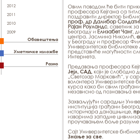
2012
Овим поводом ће бити при
професора Кејгана са титло
2011
поздравити директор Библи
проф. др Далибор Солдати
2010
Рајан Роуландс
, саветник 
Београду и
Елизабет Чанг
, 
2009
центра. Јасмина Николић,
а
Обавештења
у Београду и професор Фил
Универзитетске библиотеке
представиће могућности сл
Уметничке изложбе
Интернета.
Разно
Предавања професора Кејг
, који је слободно
Јејл, САД
„Светозар Марковић“, у с
волонтера Универзитетске би
курса како би свим грађан
независно од познавања енг
Захваљујући сарадњи Униве
институција грађани Београд
историчара данашњице,
пр
изворима западне цивилизац
проучавањем боље разуме 
Сајт Универзитетске библио
.
Знање за све