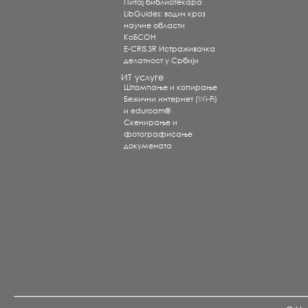
Питај библиотекара
LibGuides: водич кроз
научне области
КоБСОН
E-CRIS.SR Истраживачка
делатност у Србији
ИТ услуге
Штампање и копирање
Бежични интернет (Wi-Fi)
и eduroam®
Скенирање и
фотографисање
докумената