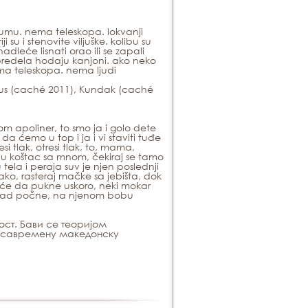
šumu. nema teleskopa. lokvanji
 su i stenovite viljuške. kolibu su
adleće lisnati orao ili se zapali
 predela hodaju kanjoni. ako neko
nema teleskopa. nema ljudi
us
(caché 2011),
Kundak
(caché
jom apoliner, to smo ja i golo dete
da ćemo u top i ja i vi staviti tuđe
i tlak, otresi tlak, to, mama,
u koštac sa mnom, čekiraj se tamo
 tela i peraja suv je njen poslednji
ako, rasteraj mačke sa jebišta, dok
o će da pukne uskoro, neki mokar
i, kad počne, na njenom bobu
ост. Бави се теоријом
 савремену македонску