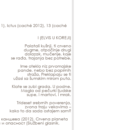
1),
Ictus
(caché 2012),
13
(caché
I (ELVIS U KOREJI)
Palatali kušnji, ti crveno
dugme, otpočinje drugi
dolazak, mučenje, koje
se rađa, trajanja bez potrebe.
Ime oteklo niz prvomajske
pande, nebo bez papirnih
straža. Preklapaju se ti
užasi sa šumskim mirom puta.
Klate se zubi grada. U podne.
Magla od pečurki ljudske
supe, i martovi, i mrak.
Trideset srebrnih poverenja,
zvona traju vekovima –
kako to da sada ostajem sam?
а каишева
(2012),
Crvena planeta
 и опасност
(Službeni glasnik,