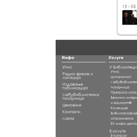
13 - 05
Инфо
Услуге
Упис
У Библиотеци
Упис
Радно време и
Цитираност
локација
Међубиблиоте
Издавање
позајмица
публикација
Претрага ката
Међубиблиотечка
Бежични интерне
позајмица
и eduroam®
Ценовник
Koлекције
Контакти
Библиографиј
Мапа
истраживача
ЕУ инфо цент
Е-услуге
Е-каталог