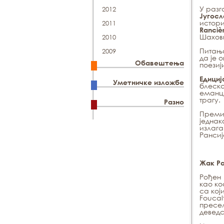
У рaзг
2012
Jугoсл
истoр
2011
Ranciè
Шaхoви
2010
Питaњa
2009
дa je 
Обавештења
пoeзиj
Едициј
Уметничке изложбе
блеска
еманци
трагу.
Разно
Премиј
једнак
излага
Рансиј
Жак Ра
Рођен 
као ко
са кој
Foucal
пресељ
деведс