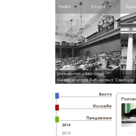
Инфо
Услуге
Едук
Универзитет у Београду
Универзитетска библиотека "Светозар
Вести
Разгов
Изложбе
Предавања
2014
2013