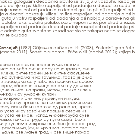
nak sa gologuzim decacima silovito se izvijaju u vazduhu raspalj
u propinju a psi kidisu raspaljeni od padanja a decaci se cede n
raju raspaljeni od padanja a decaci goli ko pistolji raspaljeni od
 a decaci pokazuju vilice i mišice raspaljeni od padanja a psi b
 gutaju vatru raspaljeni od padanja a psi nabijaju carsave na g
 polako teku, polako polako, skoro nepomicno, ponekad unazad
 raspaljeno od padanja decaci padaju raspaljeni od padanja ps
e odmice guta sve sto se zasadi sve sto se zakopa nesto se dogodilo
sam se okupao
(1982) Објављене збирке:
Iris
(2008),
Poslednji gran žet
Котлајић
(caché 2011),
Soneti
o rupama
i
Priče o sili
(caché 2012); knjiga b
осили ништа, испод кошуља, остале
висе са леђа ситне сасушене травке, ситне
 клеке, ситне гранчице и ситне сасушене
, на бутинама и на грудима, трава је била
и забадала се у табане, носили са собом
поред оборене полице остале су да леже
ане књиге, на трави, испод велике липе у
лежали су уморни купачи.
 био врео и они нису кренули никуда,
е торбе су празне, на њиховим раменима
еосунчани бели трагови од ранаца, преко
х уста нису завоји из прошле сезоне из
х уста не вире, испод њихових зуба суве
равке, њихове груди су пуне сада, бели,
и у купеима искривљени, био је остао град
а раменима, једни другима, остајао све
 даље, све мање град и све више пожар