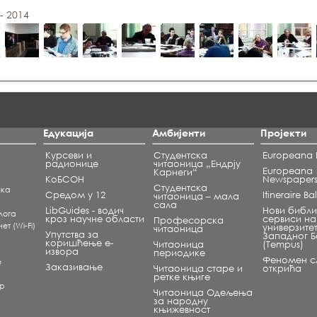
 - 2014
Едукација
Амбијенти
Пројекти
Курсеви и
Студентска
Europeana L
радионице
читаоница „Ендрју
Europeana
Карнеги“
КоБСОН
Newspaper
Студентска
чка
Средом у 12
Itineraire B
читаоница – мала
сала
LibGuides - водич
Нови библи
лога
кроз научне области
сервиси на
Професорска
т (Wi-Fi)
универзите
читаоница
Упутства за
Западног 
коришћење е-
Читаоница
(Tempus)
извора
периодике
Феномен сл
е
Заказивање
Читаоница старе и
открића
ретке књиге
ар
Читаоница Одељења
за народну
књижевност