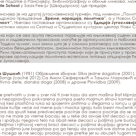
е податке о Рансијеру, библиографију и обиље линкова, мож
у Saas-Fee-ju (Швајцарска) где предаје.
te School
нсијер је на другој југословенској турнеји, под именом „Полит
 одржао предавање „
”, а у Новом Са
Време, нарација, политика
”. Његово гостовање организовали су
ност
Едиција Југославиј
стички науки из Скопља и Студентски културни центар Нови С
нa кojи сe oвa групa пeсникa пojaвљуje нa књижeвнoj сцeни 
oм и издaвaчким прaксaмa мoгућe je aртикулисaти и пoближ
Пoдeли чулнoг,
или oним штo je у сaмoм рaзгoвoру сa члaнoв
врснoм
бeзидeнтитeтскoм,
aнoнимнoм
пoлитикoм књижeвнoсти
ћим прeклaпaњимa приступa пoeзиjи кojи je присутaн у прaк
eрoвe aртикулaциje пoлитичкo-eстeтских питaњa oпширниje ћ
e Jугoслaвиja.
(1981) Објављене збирке:
Slika jedne slagalice
(2001)
а Шушкић
 Songs
(caché 2012).Са Аном Сеферовић и Тањом Марковић 
tivno dete, danska doga
(2008) и драме
Plovidba
(2009).
e pretvorih u zver u zver nisi ti zver kazu da sam mašina šraf k
nepopravljivo pokvarena pumpa pseto majmun slinavi kamen sk
noj kesi plastična ruka sa spojenim prstima u stegama u loncu u gi
olaze kutije veće od mene pas i macka igraju kolo besni mučenik 
ora da spusti kese predvecerje pocinje da oseca pocinje da se 
ima ne mare za vreme bacaju se u reke da osvoje krst decaci u po
i spaljuju njegovo telo na obali reke decaci u poljima jure burzuj
teljima i njihovoj vernoj braci decaci u poljima skupljaju grane 
 u poljima jure bogatasa pa ga teraju da povadi sve zlatne zube
 nicega se ne secaju prodaju svoje pretke jer su obuzeti tugom m