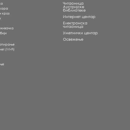
Читаоница
ка
Аустријске
екара
библиотеке
ч кроз
Интернет центар
и
Електронска
читаоница
аживачка
Уметнички центар
бији
Освежење
копирање
т (Wi-Fi)
ње