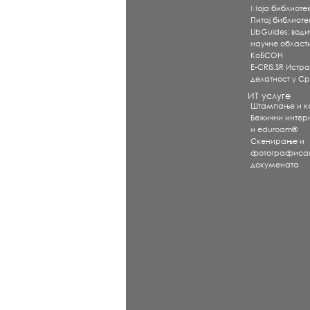
Моја библиоте
Питај библиот
LibGuides: води
научне област
КоБСОН
E-CRIS.SR Истр
делатност у Ср
ИТ услуге
Штампање и 
Бежични интерне
и eduroam®
Скенирање и
фотографиса
докумената