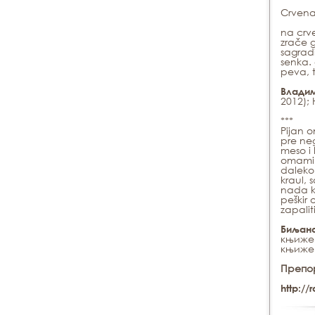
Crvena
na crve
zrače g
sagradi
senka. 
peva, t
Влади
2012);
***
Pijan o
pre neg
meso i 
omami 
daleko 
kraul, 
nada ku
peškir
zapali
Биљан
књиже
књижев
Препо
http://