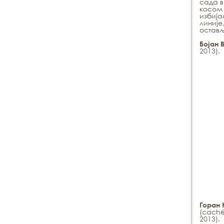
сада в
косом 
избија
линије
остав
Бојан 
2013).
Горан 
(caché
2013).