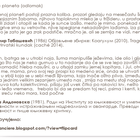
 planeta (odlomak)
noj planeti postoji prazna koliba. prozori gledaju na mesečastu 
ojaznim žabama. njihovo toplokrvno mleko je u frižideru. u prostoriji
li zidari i otopili se kada je sunce izašlo. mesto je mirno. ponekad n
grive srna su vetrovite. njive ispeglane nekadašnjim lađama. iza
o je zato jer ga zrak podstiče. mračno je, ali se zemlja ne vidi. 
(1986) Објављене збирке:
Коагулум
(2010),
Trag
мир Табашевић
Hrvatski kundak
(caché 2014).
n, batrga se u utrobi noja, šuma manipuliše ježevima, ide olio i gi
o što nas je neko gurnuo u to nadanje da će se sve lepo završiti i 
komadić hleba nasušni, a u ofsajd zamku jernej kopitara, i Jul, otres
me, mama, prvo svoj rep prospi ko medeno srce, onda se uhvati 
u srbiji koja se u sebi međi šljivama, koja inače oštro pliva, između
sa jednim velikim zezanjem umesto nas , zmija na mestu stoji naop
va kafu kolektivcima, pišaju još uvek čitko po rakovici krv, nešt
 o leđa vremena, trebalo bi da se predam toj reci, psima i kent
ti sreću neko mora, kad počne
(1981). Ради на Институту за књижевност и уметн
а Андоновска
вности и истраживањем надреализма и авангарде. Преводи
ност и пише књижевну критику.
ручујемо:
ranciere.blogspot.com/?view=flipcard