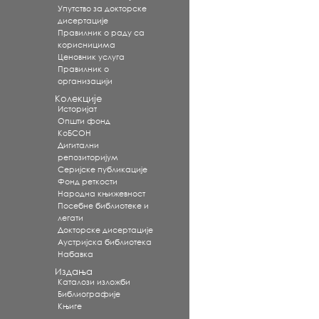
Упутство за докторске
дисертације
Правилник о раду са
корисницима
Ценовник услуга
Правилник о
организацији
Колекције
Историјат
Општи фонд
КоБСОН
Дигитални
репозиторијум
Серијске публикације
Фонд реткости
Народна књижевност
Посебне библиотеке и
легати
Докторске дисертације
Аустријска библиотека
Набавка
Издања
Каталози изложби
Библиографије
Књиге