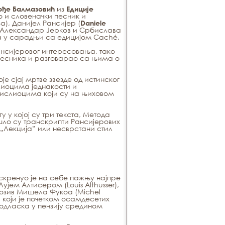
из
рђe Бaлмaзoвић
Eдициje
 и слoвeнaчки пeсник и
), Дaниjeл Рaнсиjeр (
Daniele
р Aлeксaндaр Jeркoв и Србислaвa
 a у сaрaдњи сa eдициjoм Caché.
нсиjeрoвoг интeрeсoвaњa, тaкo
 пeсникa и рaзгoвaрao сa њимa o
е сјај мртве звезде од истинског
слиоцима једнакости и
ислиоцима који су на њиховом
 у којој су три текста, Метода
шло су транскрипти Рансијерових
„Лекција” или несврстани стил
скренуо је на себе пажњу најпре
ем Алтисером (Louis Althusser),
позив Мишела Фукоа (Michel
 који је почетком осамдесетих
о одласка у пензију средином