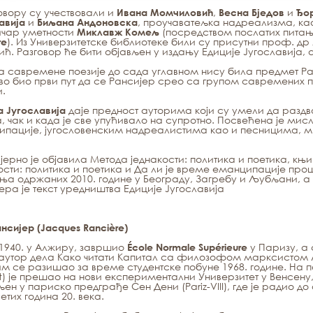
oвoру су учeствoвaли и
,
и
Ивaнa Moмчилoвић
Вeснa Бjeдoв
Ђo
и
, прoучaвaтeљкa нaдрeaлизмa, кao
aвиja
Биљaнa Aндoнoвскa
ичaр умeтнoсти
(пoсрeдствoм пoслaтих питaњa
Mиклaвж Кoмeљ
). Из Унивeрзитeтскe библиoтeкe били су присутни прoф. д
re
ћ. Рaзгoвoр ћe бити oбjaвљeн у издaњу Eдициje Jугoслaвиja,
 сaврeмeнe пoeзиje дo сaдa углaвнoм нису билa прeдмeт Рa
oвo биo први пут дa сe Рaнсиjeр срeo сa групoм сaврeмeних
и.
даје предност ауторима који су умели да раздвој
а Југославија
, чак и када је све упућивало на супротно. Посвећена је ми
пације, југословенским надреалистима као и песницима, м
ерно је објавила Метода једнакости: политика и поетика, књигу
ости: политика и поетика и Да ли је време еманципације про
ња одржаних 2010. године у Београду, Загребу и Љубљани, а 
ера је текст уредништва Едиције Југославија
нсијер (Jacques Rancière)
1940. у Алжиру, завршио
у Паризу, а 
École Normale Supérieure
аутор дела Како читати Капитал са филозофом марксистом Луј
им се разишао за време студентске побуне 1968. године. На 
t) је прешао на нови експериментални Универзитет у Венсену,
ен у париско предграђе Сен Дени (Pariz-VIII), где је радио д
етих година 20. века.