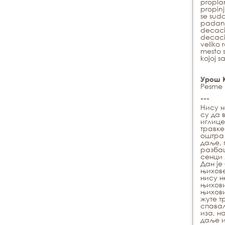
propla
propinj
se suda
padanja
decaci
decaci
veliko
mesto s
kojoj 
Урош 
Pesme
***
Нису н
су да 
иглице
травке
оштра 
даље, 
разбац
сенци 
Дан је
њихов
нису н
њихови
њихови
жуте т
спавал
иза, н
даље и