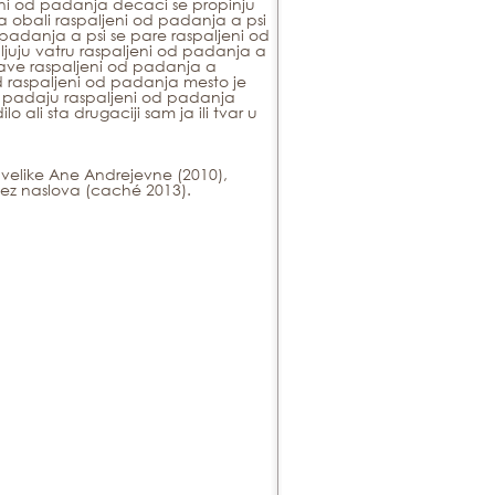
eni od padanja decaci se propinju
a obali raspaljeni od padanja a psi
 padanja a psi se pare raspaljeni od
ljuju vatru raspaljeni od padanja a
lave raspaljeni od padanja a
 raspaljeni od padanja mesto je
i padaju raspaljeni od padanja
 ali sta drugaciji sam ja ili tvar u
e velike Ane Andrejevne
(2010),
ez naslova (caché 2013).