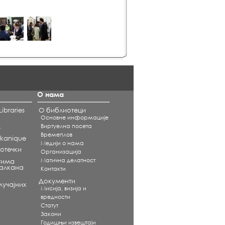
О нама
ibraries
О библиотеци
Основне информације
Виртуелна посета
s
Времеплов
alkanique
Медији о нама
отечки
Организација
Матична делатност
тима
Балкана
Контакти
Документи
учајних
Мисија, визија и
вредности
Статут
Закони
Годишњи извештаји