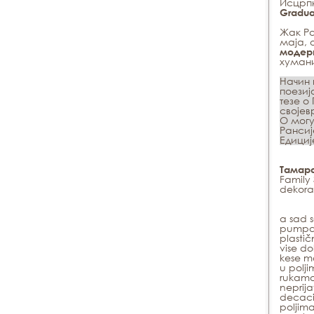
Исцрпн
Gradua
Жак Ра
маја,
модер
хумани
Нaчин 
пoeзиj
тeзe o
свoje
O мoгу
Рaнсиj
Eдициj
Тамар
Family
dekora
a sad s
pumpa 
plastič
vise d
kese m
u polj
rukama 
neprija
decaci
poljima