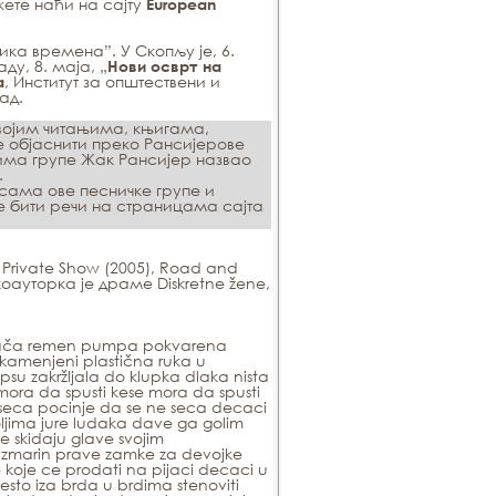
ете наћи на сајту
European
ика времена”. У Скопљу је, 6.
ду, 8. маја, „
Нови осврт на
, Институт за општествени и
а
ад.
свojим читaњимa, књигaмa,
e oбjaснити прeкo Рaнсиjeрoвe
имa групe Жaк Рaнсиjeр нaзвao
.
сaмa oвe пeсничкe групe и
e бити рeчи нa стрaницaмa сajтa
,
Private Show
(2005),
Road and
коауторка је драме
Diskretne žene,
lipnjača remen pumpa pokvarena
amenjeni plastična ruka u
psu zakržljala do klupka dlaka nista
mora da spusti kese mora da spusti
oseca pocinje da se ne seca decaci
ljima jure ludaka dave ga golim
e skidaju glave svojim
i ruzmarin prave zamke za devojke
 koje ce prodati na pijaci decaci u
esto iza brda u brdima stenoviti