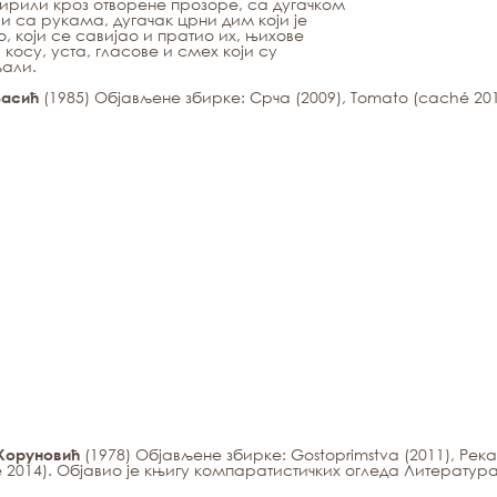
ирили кроз отворене прозоре, са дугачком
и са рукама, дугачак црни дим који је
о, који се савијао и пратио их, њихове
, косу, уста, гласове и смех који су
љали.
(1985) Објављене збирке:
Срча
(2009),
Tomato
(caché 201
Васић
(1978) Објављене збирке:
Gostoprimstva
(2011),
Рек
Коруновић
 2014). Објавио је књигу компаратистичких огледа
Литература