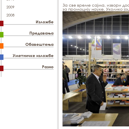
За све време сајма, извори д
2009
за промоцију науке. Уколико још
2008
Изложбе
Предавања
Обавештења
Уметничке изложбе
Разно