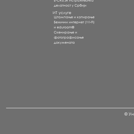
E-CRIS.SR Истраживачка
делатност у Србији
ИТ услуге
Штампање и копирање
Бежични интернет (Wi-Fi)
и eduroam®
Скенирање и
фотографисање
докумената
© Ун