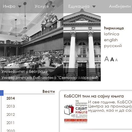
Инфо
Услуге
Едукација
Амбијенти
ћирилица
latinica
english
русский
Универзитет у Београду
Универзитетска библиотека "Светозар Марковић"
Вести
КоБСОН тим на сајму књига
2014
И ове године, КоБСО
Центра за промоциј
2013
нудимо, као и да с
2012
2011
2010