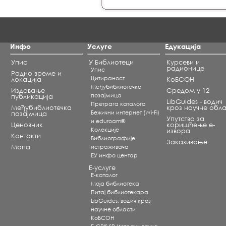
Инфо
Услуге
Едукација
Упис
У Библиотеци
Курсеви и
радионице
Упис
Радно време и
Цитираност
локација
КоБСОН
Међубиблиотечка
Издавање
Средом у 12
позајмица
публикација
LibGuides - водич
Претрага каталога
Међубиблиотечка
кроз научне обла
Бежични интернет (Wi-Fi)
позајмица
Упутства за
и eduroam®
Ценовник
коришћење е-
Koлекције
извора
Контакти
Библиографије
Заказивање
Мапа
истраживача
ЕУ инфо центар
Е-услуге
Е-каталог
Моја библиотека
Питај библиотекара
LibGuides: водич кроз
научне области
КоБСОН