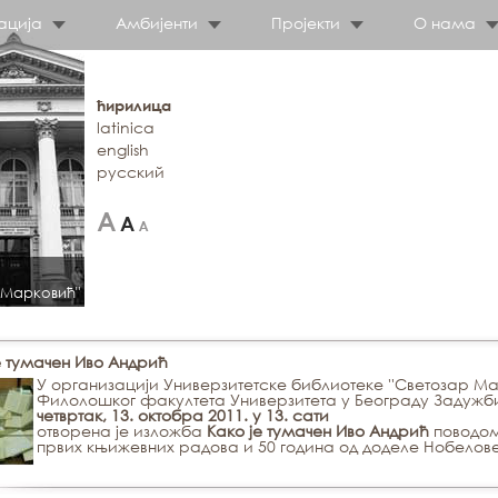
ација
Амбијенти
Пројекти
О нама
ћирилица
latinica
english
русский
 Марковић"
е тумачен Иво Андрић
У организацији Универзитетске библиотеке ''Светозар Ма
Филолошког факултета Универзитета у Београду Задужб
четвртак, 13. октобра 2011. у 13. сати
отворена је изложбa
Како је тумачен Иво Андрић
поводом
првих књижевних радова и
50 година од доделе Нобелов