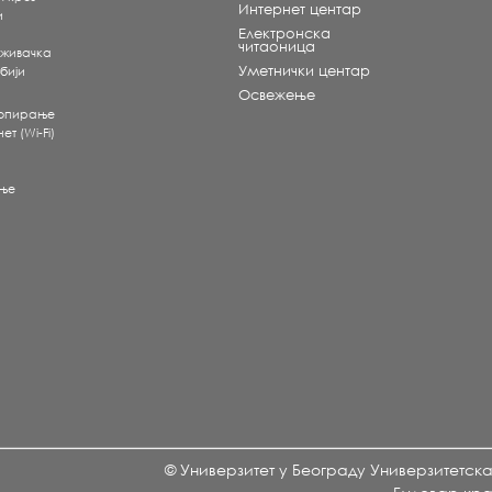
Интернет центар
и
Електронска
читаоница
аживачка
Уметнички центар
бији
Освежење
копирање
т (Wi-Fi)
ње
© Универзитет у Београду Универзитетск