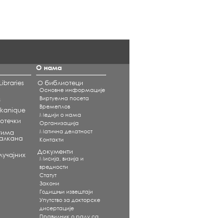
О нама
ibraries
О библиотеци
Основне информације
Виртуелна посета
s
Времеплов
alkanique
Медији о нама
отечки
Организација
Матична делатност
тима
Балкана
Контакти
Документи
учајних
Мисија, визија и
вредности
Статут
Закони
Годишњи извештаји
Упутство за докторске
дисертације
Правилник о раду са