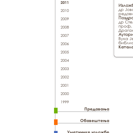
2011
Излож
др Јов
2010
редов
Поздр
2009
др Сте
проф. 
2008
Драган
Аутор
2007
Вука 
библио
2006
Катал
2005
2004
2003
2002
2001
2000
1999
Предавања
Обавештења
Уметничке изложбе