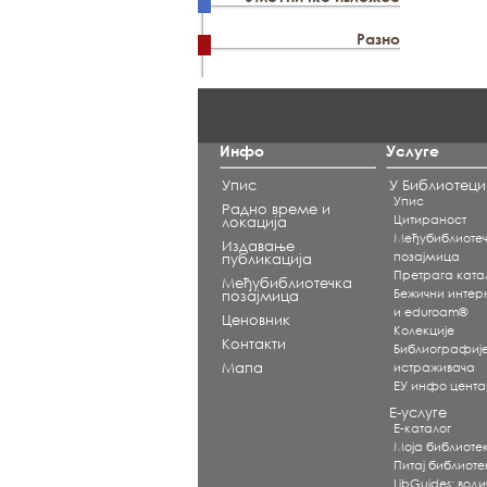
Разно
Инфо
Услуге
Упис
У Библиотеци
Упис
Радно време и
Цитираност
локација
Међубиблиоте
Издавање
позајмица
публикација
Претрага ката
Међубиблиотечка
Бежични интерне
позајмица
и eduroam®
Ценовник
Koлекције
Контакти
Библиографиј
Мапа
истраживача
ЕУ инфо цент
Е-услуге
Е-каталог
Моја библиоте
Питај библиот
LibGuides: води