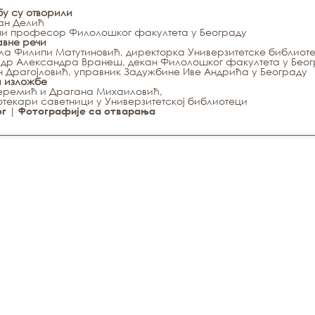
бу су отворили
ан Делић
ни професор Филолошког факултета у Београду
авне речи
ла Филипи Матутиновић, директорка Универзитетске библиоте
др Александра Вранеш, декан Филолошког факултета у Беог
 Драгојловић, управник Задужбине Иве Андрића у Београду
и изложбе
Јеремић и Драгана Михаиловић,
текари саветници у Универзитетској библиотеци
|
ог
Фотографије са отварања