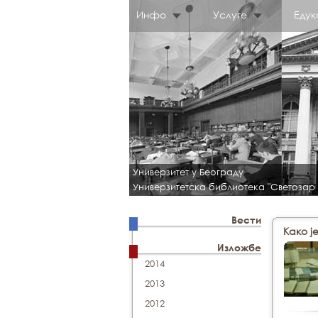
Инфо
Услуге
Едук
Универзитет у Београду
Универзитетска библиотека "Светозар
Вести
Како ј
Изложбе
2014
2013
2012