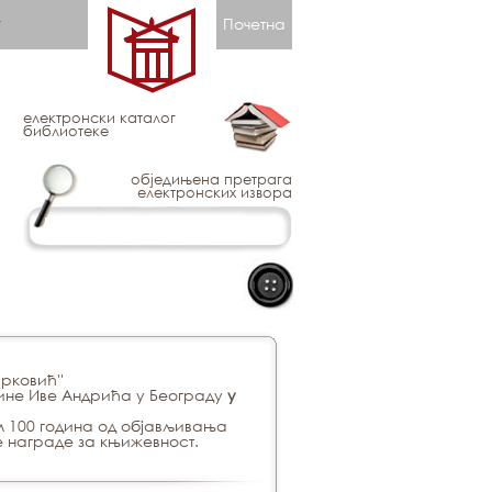
Почетна
електронски каталог
библиотеке
обједињена претрага
електронских извора
рковић''
ине Иве Андрића у Београду
у
 100 година од објављивања
е награде за књижевност.