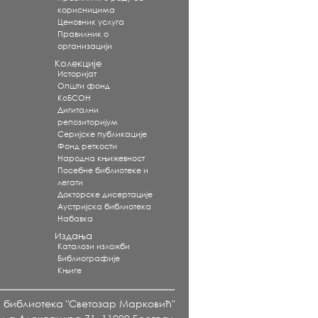
корисницима
Ценовник услуга
Правилник о
организацији
Колекције
Историјат
Општи фонд
КоБСОН
Дигитални
репозиторијум
Серијске публикације
Фонд реткости
Народна књижевност
Посебне библиотеке и
легати
Докторске дисертације
Аустријска библиотека
Набавка
Издања
Каталози изложби
Библиографије
Књиге
а библиотека "Светозар Марковић"