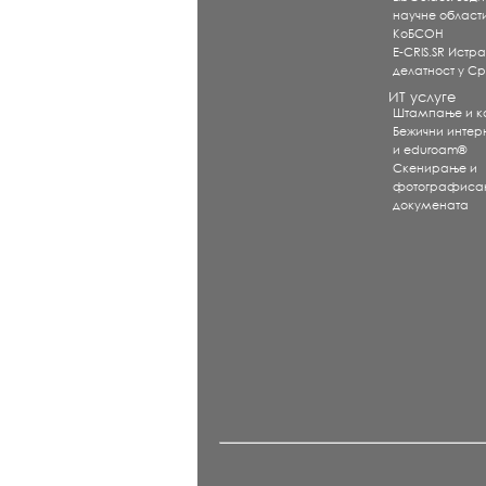
научне област
КоБСОН
E-CRIS.SR Истр
делатност у Ср
ИТ услуге
Штампање и 
Бежични интерне
и eduroam®
Скенирање и
фотографиса
докумената