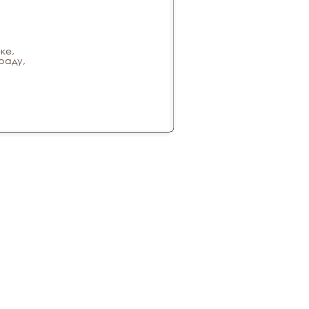
ке,
раду,