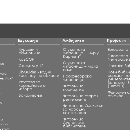
Едукација
Амбијенти
Пројекти
Курсеви и
Студентска
Europeana L
радионице
читаоница „Ендрју
Europeana
Карнеги“
КоБСОН
Newspaper
Студентска
чка
Средом у 12
Itineraire B
читаоница – мала
сала
LibGuides - водич
Нови библи
лога
кроз научне области
сервиси на
Професорска
т (Wi-Fi)
универзите
читаоница
Упутства за
Западног 
коришћење е-
Читаоница
(Tempus)
извора
периодике
Феномен сл
е
Заказивање
Читаоница старе и
открића
ретке књиге
ар
Читаоница Одељења
за народну
књижевност
Читаоница
ка
Аустријске
екара
библиотеке
ч кроз