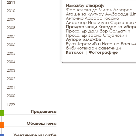
2011
Изложбу отварају
Франсиско де Мигел Aлварес
2010
Аташе за културу Амбасаде Ш
Антонио Ласаро Госало
2009
Директор Института Сервантес 
Представници Катедре за ибери
2008
Проф. др Далибор Солдатић
Проф. др Јасна Стојановић
2007
Аутори изложбе
Вука Јеремић и Наташа Васиљ
2006
библиотекари саветници
|
Каталог
Фотографије
2005
2004
2003
2002
2001
2000
1999
Предавања
Обавештења
Уметничке изложбе