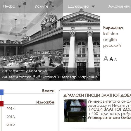
Инфо
Услуге
Едукација
Амбијенти
ћирилица
latinica
english
русский
Универзитет у Београду
Универзитетска библиотека "Светозар Марковић"
Вести
ДРАМСКИ ПИСЦИ ЗЛАТНОГ ДОБ
Универзитетска библ
Изложбе
Београду и Институт
2014
ПИСЦИ ЗЛАТНОГ ДО
и
450 година од рођ
2013
Универзитетске библ
2012