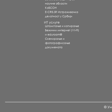
научне области
КоБСОН
E-CRIS.SR Истраживачка
делатност у Србији
ИТ услуге
Штампање и копирање
Бежични интернет (Wi-Fi)
и eduroam®
Скенирање и
фотографисање
докумената
© Ун