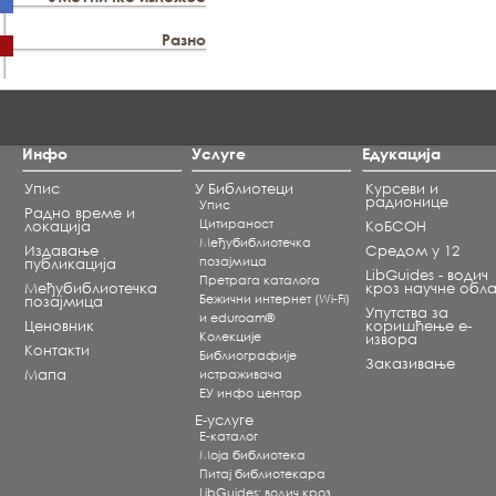
Разно
Инфо
Услуге
Едукација
Упис
У Библиотеци
Курсеви и
радионице
Упис
Радно време и
Цитираност
локација
КоБСОН
Међубиблиотечка
Издавање
Средом у 12
позајмица
публикација
LibGuides - водич
Претрага каталога
Међубиблиотечка
кроз научне обла
Бежични интернет (Wi-Fi)
позајмица
Упутства за
и eduroam®
Ценовник
коришћење е-
Koлекције
извора
Контакти
Библиографије
Заказивање
Мапа
истраживача
ЕУ инфо центар
Е-услуге
Е-каталог
Моја библиотека
Питај библиотекара
LibGuides: водич кроз