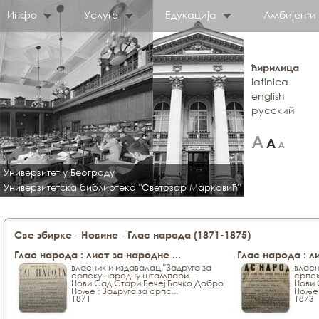
Инфо
Услуге
Едукација
Амбијенти
ћирилица
latinica
english
русский
Универзитет у Београду
Универзитетска библиотека "Светозар Марковић"
-
-
Све збирке
Новине
Глас народа (1871-1875)
Глас народа : лист за народне ...
Глас народа : ли
власник и издавалац "Задруга за
власн
српску народну штампари...
српск
Нови Сад Стари Бечеј Бачко Добро
Нови 
Поље : Задруга за српс...
Поље 
1871
1873