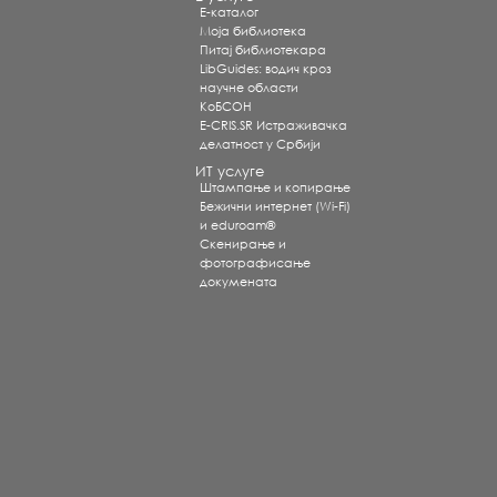
Е-каталог
Моја библиотека
Питај библиотекара
LibGuides: водич кроз
научне области
КоБСОН
E-CRIS.SR Истраживачка
делатност у Србији
ИТ услуге
Штампање и копирање
Бежични интернет (Wi-Fi)
и eduroam®
Скенирање и
фотографисање
докумената