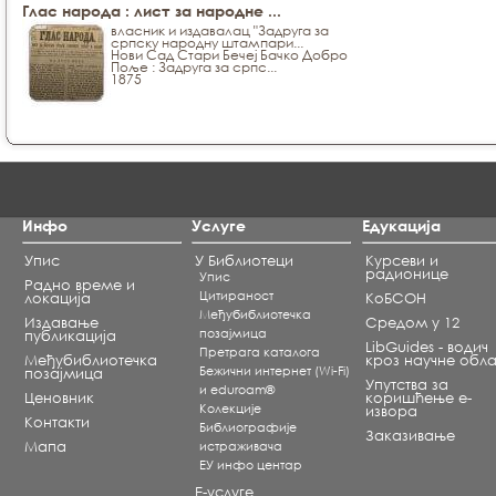
Глас народа : лист за народне ...
власник и издавалац "Задруга за
српску народну штампари...
Нови Сад Стари Бечеј Бачко Добро
Поље : Задруга за српс...
1875
Инфо
Услуге
Едукација
Упис
У Библиотеци
Курсеви и
радионице
Упис
Радно време и
Цитираност
локација
КоБСОН
Међубиблиотечка
Издавање
Средом у 12
позајмица
публикација
LibGuides - водич
Претрага каталога
Међубиблиотечка
кроз научне обла
Бежични интернет (Wi-Fi)
позајмица
Упутства за
и eduroam®
Ценовник
коришћење е-
Koлекције
извора
Контакти
Библиографије
Заказивање
Мапа
истраживача
ЕУ инфо центар
Е-услуге