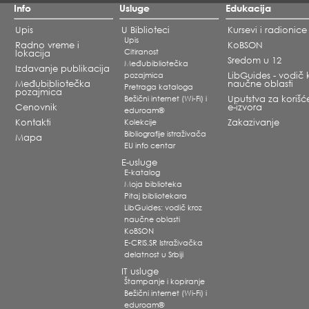
Info
Usluge
Edukacija
Upis
U Biblioteci
Kursevi i radionice
Upis
Radno vreme i
KoBSON
Citiranost
lokacija
Sredom u 12
Međubibliotečka
Izdavanje publikacija
pozajmica
LibGuides - vodič 
Međubibliotečka
naučne oblasti
Pretraga kataloga
pozajmica
Bežični internet (Wi-Fi) i
Uputstva za korišć
Cenovnik
e-izvora
eduroam®
Kontakti
Kolekcije
Zakazivanje
Bibliografije istraživača
Mapa
EU info centar
E-usluge
E-katalog
Moja biblioteka
Pitaj bibliotekara
LibGuides: vodič kroz
naučne oblasti
KoBSON
E-CRIS.SR Istraživačka
delatnost u Srbiji
IT usluge
Štampanje i kopiranje
Bežični internet (Wi-Fi) i
eduroam®