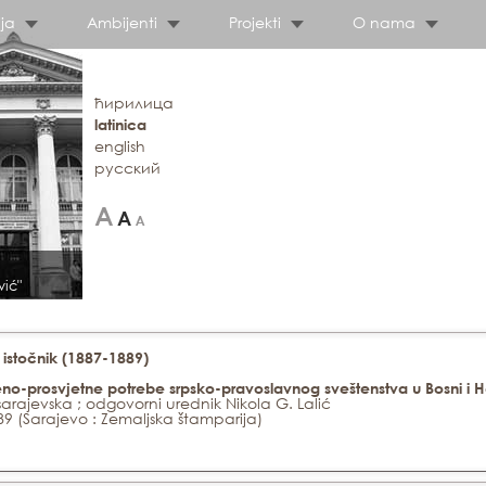
ja
Ambijenti
Projekti
O nama
ћирилица
latinica
english
русский
vić"
istočnik (1887-1889)
kveno-prosvjetne potrebe srpsko-pravoslavnog sveštenstva u Bosni i 
sarajevska ; odgovorni urednik Nikola G. Lalić
89 (Sarajevo : Zemaljska štamparija)