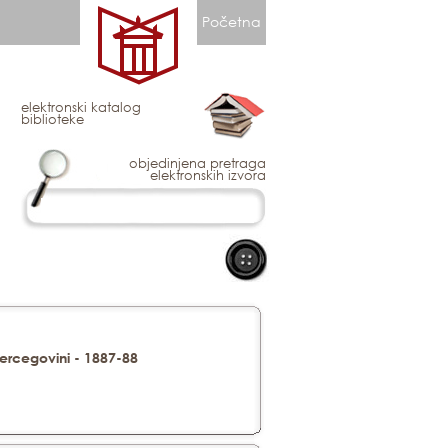
Početna
elektronski katalog
biblioteke
objedinjena pretraga
elektronskih izvora
Hercegovini - 1887-88