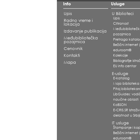
Info
Usluge
Upis
U Biblioteci
Upis
Radno vreme i
Citiranost
lokacija
Međubiblioteč
Izdavanje publikacija
pozajmica
Međubibliotečka
Pretraga katal
pozajmica
Bežični internet (
Cenovnik
eduroam®
Kontakti
Kolekcije
Bibliografije ist
Mapa
EU info centar
E-usluge
E-katalog
Moja biblioteka
Pitaj biblioteka
LibGuides: vodi
naučne oblasti
KoBSON
E-CRIS.SR Istraž
delatnost u Srbij
IT usluge
Štampanje i kop
Bežični internet (
eduroam®