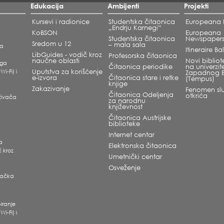
Edukacija
Ambijenti
Projekti
Kursevi i radionice
Studentska čitaonica
Europeana L
„Endrju Karnegi“
KoBSON
Europeana
Studentska čitaonica
Newspaper
Sredom u 12
– mala sala
ka
Itineraire B
LibGuides - vodič kroz
Profesorska čitaonica
naučne oblasti
Novi bibliote
oga
Čitaonica periodike
na univerzit
Wi-Fi) i
Uputstva za korišćenje
Zapadnog 
e-izvora
Čitaonica stare i retke
(Tempus)
knjige
Zakazivanje
Fenomen slu
Čitaonica Odeljenja
otkrića
raživača
za narodnu
književnost
Čitaonica Austrijske
biblioteke
Internet centar
ra
Elektronska čitaonica
č kroz
Umetnički centar
Osveženje
ivačka
i
iranje
Wi-Fi) i