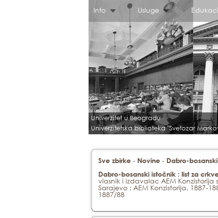
Info
Usluge
Edukaci
Univerzitet u Beogradu
Univerzitetska biblioteka "Svetozar Marko
-
-
Sve zbirke
Novine
Dabro-bosanski 
Dabro-bosanski istočnik : list za cr
vlasnik i izdavalac AEM Konzistorija 
Sarajevo : AEM Konzistorija, 1887-18
1887/88