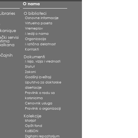
O nama
ibraries
O biblioteci
Osnovne informacije
Virtuelna poseta
s
Vremeplov
alkanique
Mediji o nama
čki servisi
Organizacija
etima
Matična delatnost
Balkana
Kontakti
čajnih
Dokumenti
Misija, vizija i vrednosti
Statut
Zakoni
Godišnji izveštaji
Uputstvo za doktorske
disertacije
Pravilnik o radu sa
korisnicima
Cenovnik usluga
Pravilnik o organizaciji
Kolekcije
Istorijat
Opšti fond
KoBSON
Digitalni repozitorijum