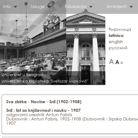
Info
Usluge
Edukacija
Ambijenti
ћирилица
latinica
english
русский
Univerzitet u Beogradu
Univerzitetska biblioteka "Svetozar Marković"
-
-
Sve zbirke
Novine
Srđ (1902-1908)
Srđ : list za književnost i nauku - 1907
odgovorni urednik Antun Fabris
Dubrovnik : Antun Fabris, 1902-1908 (Dubrovnik : Srpska Dubr
1907