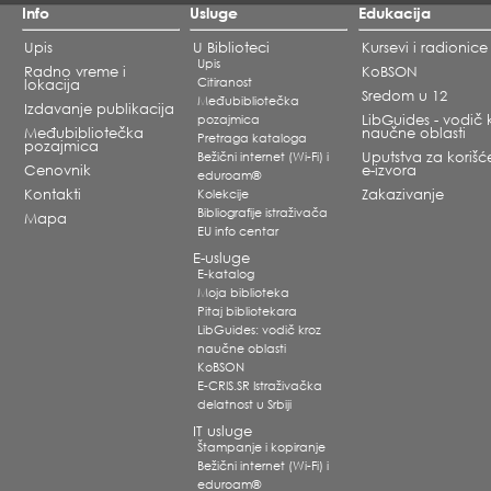
Info
Usluge
Edukacija
Upis
U Biblioteci
Kursevi i radionice
Upis
Radno vreme i
KoBSON
Citiranost
lokacija
Sredom u 12
Međubibliotečka
Izdavanje publikacija
pozajmica
LibGuides - vodič 
Međubibliotečka
naučne oblasti
Pretraga kataloga
pozajmica
Bežični internet (Wi-Fi) i
Uputstva za korišć
Cenovnik
e-izvora
eduroam®
Kontakti
Kolekcije
Zakazivanje
Bibliografije istraživača
Mapa
EU info centar
E-usluge
E-katalog
Moja biblioteka
Pitaj bibliotekara
LibGuides: vodič kroz
naučne oblasti
KoBSON
E-CRIS.SR Istraživačka
delatnost u Srbiji
IT usluge
Štampanje i kopiranje
Bežični internet (Wi-Fi) i
eduroam®