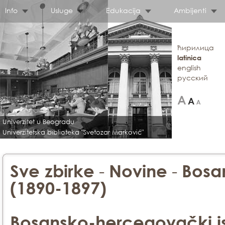
Info
Usluge
Edukacija
Ambijenti
ћирилица
latinica
english
русский
Univerzitet u Beogradu
Univerzitetska biblioteka "Svetozar Marković"
-
-
Sve zbirke
Novine
Bosa
(1890-1897)
Bosansko-hercegovački is