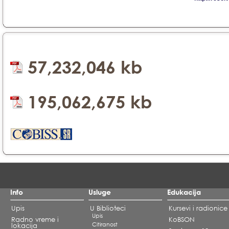
57,232,046 kb
195,062,675 kb
Info
Usluge
Edukacija
Upis
U Biblioteci
Kursevi i radionice
Upis
Radno vreme i
KoBSON
Citiranost
lokacija