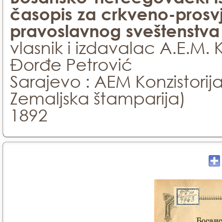
časopis za crkveno-prosv
pravoslavnog sveštenstva 
vlasnik i izdavalac A.E.M. 
Đorđe Petrović
Sarajevo : AEM Konzistorij
Zemaljska štamparija)
1892