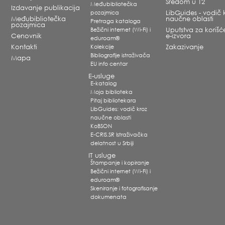
Sredom u 12
Međubibliotečka
Izdavanje publikacija
pozajmica
LibGuides - vodič 
Međubibliotečka
naučne oblasti
Pretraga kataloga
pozajmica
Bežični internet (Wi-Fi) i
Uputstva za korišć
Cenovnik
e-izvora
eduroam®
Kontakti
Kolekcije
Zakazivanje
Bibliografije istraživača
Mapa
EU info centar
E-usluge
E-katalog
Moja biblioteka
Pitaj bibliotekara
LibGuides: vodič kroz
naučne oblasti
KoBSON
E-CRIS.SR Istraživačka
delatnost u Srbiji
IT usluge
Štampanje i kopiranje
Bežični internet (Wi-Fi) i
eduroam®
Skeniranje i fotografisanje
dokumenata