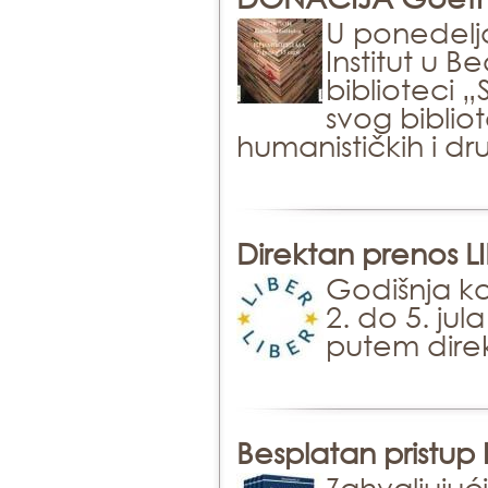
U ponedelja
Institut u B
biblioteci
svog biblio
humanističkih i d
Direktan prenos L
Godišnja ko
2. do 5. jul
putem dire
Besplatan pristup 
Zahvaljujuć