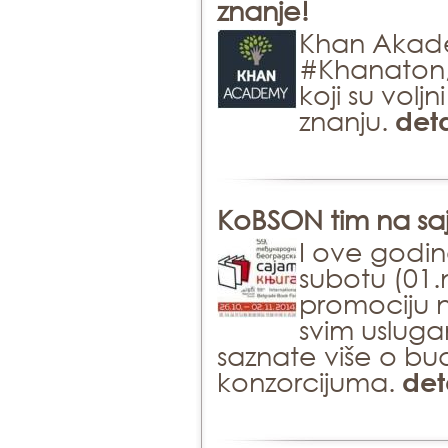
znanje!
Khan Akadem
#Khanaton, 
koji su vol
znanju.
deta
KoBSON tim na sa
I ove godin
subotu (01
promociju 
svim usluga
saznate više o bu
konzorcijuma.
det