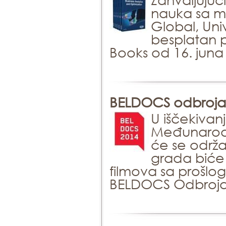
nauka sa 
Global, Uni
besplatan pr
Books od 16. juna
BELDOCS odbrojava
U iščekiva
Međunarodn
će se održa
grada biće 
filmova sa prošl
BELDOCS Odbroja