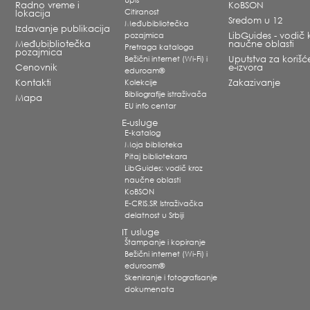
Upis
Radno vreme i
KoBSON
Citiranost
lokacija
Sredom u 12
Međubibliotečka
Izdavanje publikacija
pozajmica
LibGuides - vodič 
Međubibliotečka
naučne oblasti
Pretraga kataloga
pozajmica
Bežični internet (Wi-Fi) i
Uputstva za korišć
Cenovnik
e-izvora
eduroam®
Kontakti
Kolekcije
Zakazivanje
Bibliografije istraživača
Mapa
EU info centar
E-usluge
E-katalog
Moja biblioteka
Pitaj bibliotekara
LibGuides: vodič kroz
naučne oblasti
KoBSON
E-CRIS.SR Istraživačka
delatnost u Srbiji
IT usluge
Štampanje i kopiranje
Bežični internet (Wi-Fi) i
eduroam®
Skeniranje i fotografisanje
dokumenata