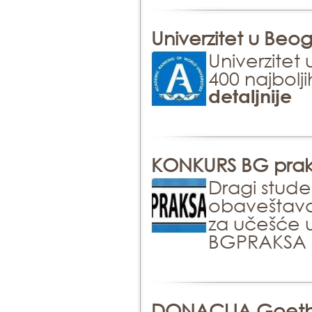
Univerzitet u Beogr
Univerzite
400 najbolji
detaljnije
KONKURS BG praks
Dragi stude
obaveštava
za učešće 
BGPRAKSA 
DONACIJA Goethe-I