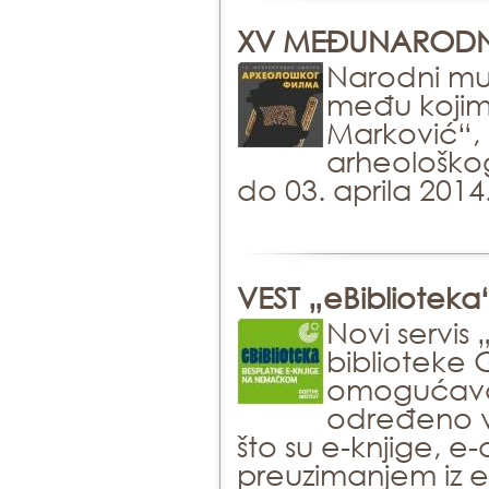
XV MEĐUNARODN
Narodni muz
među kojima
Marković“,
arheološkog
do 03. aprila 201
VEST „eBiblioteka
Novi servis
biblioteke 
omogućava
određeno v
što su e-knjige, e
preuzimanjem iz e