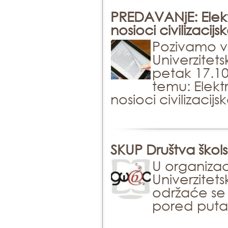
PREDAVANjE: Elektr
nosioci civilizaci
Pozivamo va
Univerzitet
petak 17.1
temu: Elektr
nosioci civilizaci
SKUP Društva škol
U organizaci
Univerzitets
održaće se 
pored puta