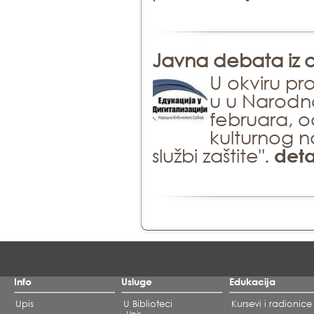
Javna debata iz ob
U okviru pro
u u Narodnoj
februara, o
kulturnog na
službi zaštite".
deta
Info
Usluge
Edukacija
Upis
U Biblioteci
Kursevi i radionice