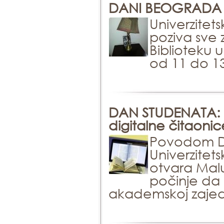
DANI BEOGRADA u U
Univerzitet
poziva sve
Biblioteku 
od 11 do 1
DAN STUDENATA: 
digitalne čitaonic
Povodom Da
Univerzitet
otvara Malu
počinje da 
akademskoj zajedn