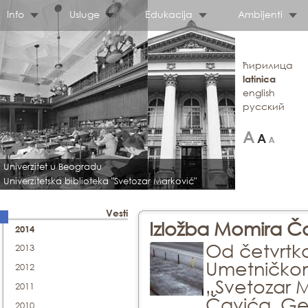
Info
Usluge
Edukacija
Ambijenti
ћирилица
latinica
english
русский
Univerzitet u Beogradu
Univerzitetska biblioteka "Svetozar Marković"
Vesti
Izložba Momira Ča
2014
Od četvrtk
2013
Umetničkom 
2012
„Svetozar 
2011
Čavića, Geo
2010