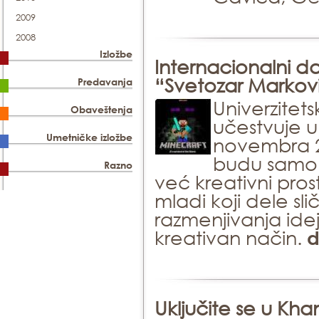
2009
2008
Izložbe
Internacionalni da
“Svetozar Markov
Predavanja
Univerzitet
Obaveštenja
učestvuje u
Umetničke izložbe
novembra 2
budu samo m
Razno
već kreativni pros
mladi koji dele sli
razmenjivanja idej
kreativan način.
d
Uključite se u Kha