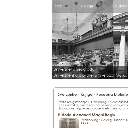
Info
Usluge
Edukaci
Univerzitet u Beogradu
Univerzitetska biblioteka "Svetozar Marko
-
-
Sve zbirke
Knjige
Posebna bibliote
Profesor gimnazije u Hamburgu. Ova bibliot
300 svezaka, pretežno na nemačkom jeziku,
doba. Sve knjige se nalaze u elktronskom k
Historia Alexandri Magni Regis...
Strasbourg : Georg Husner; 
1494