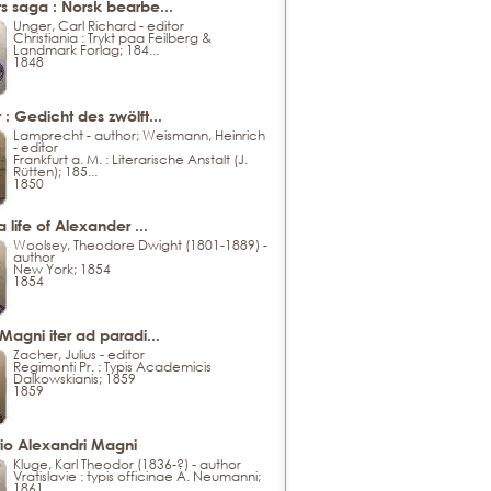
s saga : Norsk bearbe...
Unger, Carl Richard - editor
Christiania : Trykt paa Feilberg &
Landmark Forlag; 184...
1848
: Gedicht des zwölft...
Lamprecht - author; Weismann, Heinrich
- editor
Frankfurt a. M. : Literarische Anstalt (J.
Rütten); 185...
1850
 life of Alexander ...
Woolsey, Theodore Dwight (1801-1889) -
author
New York; 1854
1854
Magni iter ad paradi...
Zacher, Julius - editor
Regimonti Pr. : Typis Academicis
Dalkowskianis; 1859
1859
rio Alexandri Magni
Kluge, Karl Theodor (1836-?) - author
Vratislavie : typis officinae A. Neumanni;
1861