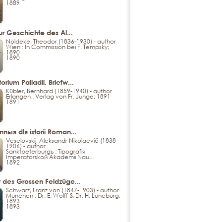
1889
ur Geschichte des Al...
Nöldeke, Theodor (1836-1930) - author
Wien : In Commission bei F. Tempsky;
1890
1890
ium Palladii. Briefw...
Kübler, Bernhard (1859-1940) - author
Erlangen : Verlag von Fr. Junge; 1891
1891
ыя dlя istorіi Roman...
Veselovskij, Aleksandr Nikolaevič (1838-
1906) - author
Sanktpeterburgъ : Tipografія
Imperatorskoй Akademіi Nau...
1892
 des Grossen Feldzüge...
Schwarz, Franz von (1847-1903) - author
München : Dr. E. Wolff & Dr. H. Lüneburg;
1893
1893