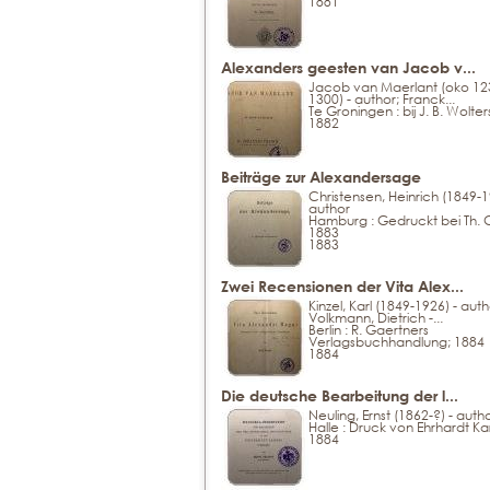
1881
Alexanders geesten van Jacob v...
Jacob van Maerlant (oko 12
1300) - author; Franck...
Te Groningen : bij J. B. Wolter
1882
Beiträge zur Alexandersage
Christensen, Heinrich (1849-1
author
Hamburg : Gedruckt bei Th. 
1883
1883
Zwei Recensionen der Vita Alex...
Kinzel, Karl (1849-1926) - auth
Volkmann, Dietrich -...
Berlin : R. Gaertners
Verlagsbuchhandlung; 1884
1884
Die deutsche Bearbeitung der l...
Neuling, Ernst (1862-?) - auth
Halle : Druck von Ehrhardt Ka
1884