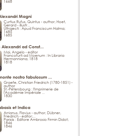
1668
Alexandri Magni
Curtius Rufus, Quintus - author; Hoet,
Gerard - illustr...
Ultrajecti : Apud Franciscum Halma;
1685
1685
m Alexandri ad Const...
Mai, Angelo - editor
Francofurti ad Moenum : In Libraria
Hermanniana; 1818
1818
nte nostro fabulosum ...
Graefe, Christian Friedrich (1780-1851) -
author
St.-Pétersbourg : l'Imprimerie de
l'Académie Impériale ...
1830
abasis et Indica
Arrianus, Flavius - author; Dübner,
Friedrich - editor;...
Parisiis : Editore Ambrosio Firmin Didot;
1846
1846