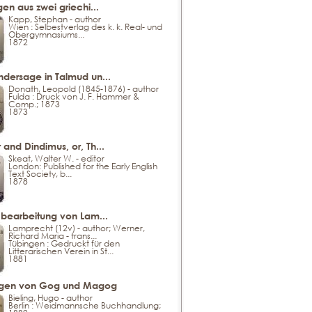
gen aus zwei griechi...
Kapp, Stephan - author
Wien : Selbestverlag des k. k. Real- und
Obergymnasiums...
1872
ndersage in Talmud un...
Donath, Leopold (1845-1876) - author
Fulda : Druck von J. F. Hammer &
Comp.; 1873
1873
and Dindimus, or, Th...
Skeat, Walter W. - editor
London: Published for the Early English
Text Society, b...
1878
 bearbeitung von Lam...
Lamprecht (12v) - author; Werner,
Richard Maria - trans...
Tübingen : Gedruckt für den
Litterarischen Verein in St...
1881
agen von Gog und Magog
Bieling, Hugo - author
Berlin : Weidmannsche Buchhandlung;