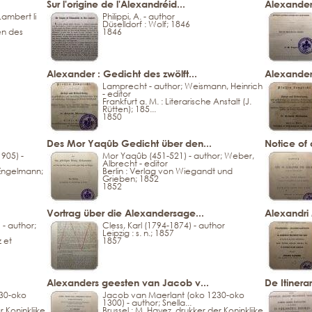
Sur l'origine de l'Alexandréid...
Alexander
Lambert li
Philippi, A. - author
Düselldorf : Wolf; 1846
en des
1846
Alexander : Gedicht des zwölft...
Alexander 
Lamprecht - author; Weismann, Heinrich
- editor
Frankfurt a. M. : Literarische Anstalt (J.
Rütten); 185...
1850
Des Mor Yaqûb Gedicht über den...
Notice of a
1905) -
Mor Yaqûb (451-521) - author; Weber,
Albrecht - editor
 Engelmann;
Berlin : Verlag von Wiegandt und
Grieben; 1852
1852
Vortrag über die Alexandersage...
Alexandri 
 - author;
Cless, Karl (1794-1874) - author
Leipzig : s. n.; 1857
 et
1857
Alexanders geesten van Jacob v...
De Itinera
30-oko
Jacob van Maerlant (oko 1230-oko
1300) - author; Snella...
r Koninklijke
Brussel : M. Hayez, drukker der Koninklijke