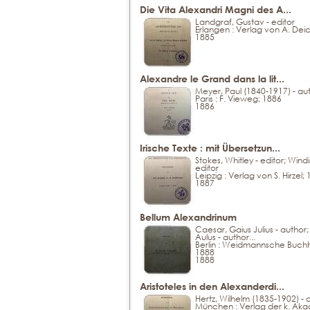
Die Vita Alexandri Magni des A...
Landgraf, Gustav - editor
Erlangen : Verlag von A. Dei
1885
Alexandre le Grand dans la lit...
Meyer, Paul (1840-1917) - au
Paris : F. Vieweg; 1886
1886
Irische Texte : mit Übersetzun...
Stokes, Whitley - editor; Windi
editor
Leipzig : Verlag von S. Hirzel;
1887
Bellum Alexandrinum
Caesar, Gaius Julius - author; H
Aulus - author...
Berlin : Weidmannsche Buch
1888
1888
Aristoteles in den Alexanderdi...
Hertz, Wilhelm (1835-1902) - 
München : Verlag der k. Ak