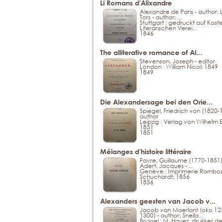
Li Romans d'Alixandre
Alexandre de Paris - author; 
Tors - author; ...
Stuttgart : gedruckt auf Kost
Literarischen Verei...
1846
The alliterative romance of Al...
Stevenson, Joseph - editor
London : William Nicol; 1849
1849
Die Alexandersage bei den Orie...
Spiegel, Friedrich von (1820-
author
Leipzig : Verlag von Wilhelm
1851
1851
Mélanges d'histoire littéraire
Favre, Guillaume (1770-1851)
Adert, Jacques -...
Genève : Imprimerie Ramboz
Schuchardt; 1856
1856
Alexanders geesten van Jacob v...
Jacob van Maerlant (oko 12
1300) - author; Snella...
Brussel : M. Hayez, drukker de