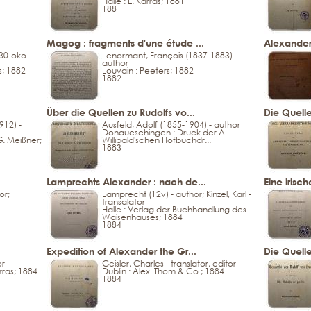
Halle : E. Karras; 1881
1881
Magog : fragments d'une étude ...
Alexander
30-oko
Lenormant, François (1837-1883) -
author
s; 1882
Louvain : Peeters; 1882
1882
Über die Quellen zu Rudolfs vo...
Die Quelle
912) -
Ausfeld, Adolf (1855-1904) - author
Donaueschingen : Druck der A.
G. Meißner;
Willibald'schen Hofbuchdr...
1883
Lamprechts Alexander : nach de...
Eine irisc
or;
Lamprecht (12v) - author; Kinzel, Karl -
transalator
Halle : Verlag der Buchhandlung des
Waisenhauses; 1884
1884
Expedition of Alexander the Gr...
Die Quell
or
Geisler, Charles - translator, editor
rras; 1884
Dublin : Alex. Thom & Co.; 1884
1884