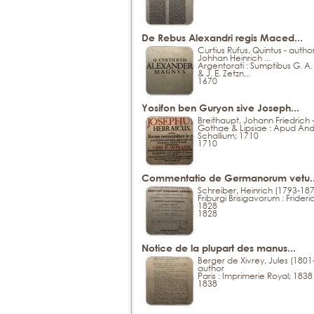
De Rebus Alexandri regis Maced...
Curtius Rufus, Quintus - autho
Johhan Heinrich ...
Argentorati : Sumptibus G. A. 
& J. E. Zetzn...
1670
Yosifon ben Guryon sive Joseph...
Breithaupt, Johann Friedrich -
Gothae & Lipsiae : Apud A
Schallium; 1710
1710
Commentatio de Germanorum vetu..
Schreiber, Heinrich (1793-187
Friburgi Brisigavorum : Fride
1828
1828
Notice de la plupart des manus...
Berger de Xivrey, Jules (1801
author
Paris : Imprimerie Royal; 1838
1838