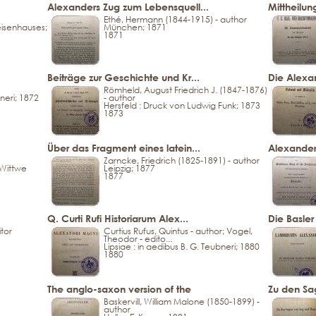
Alexanders Zug zum Lebensquell...
Mittheilun
Ethé, Hermann (1844-1915) - author
eisenhauses;
München; 1871
1871
Beiträge zur Geschichte und Kr...
Die Alexa
Römheld, August Friedrich J. (1847-1876)
bneri; 1872
- author
Hersfeld : Druck von Ludwig Funk; 1873
1873
Über das Fragment eines latein...
Alexander 
Zarncke, Friedrich (1825-1891) - author
 Wittwe
Leipzig; 1877
1877
Q. Curti Rufi Historiarum Alex...
Die Basler
tor
Curtius Rufus, Quintus - author; Vogel,
Theodor - edito...
Lipsiae : in aedibus B. G. Teubneri; 1880
1880
The anglo-saxon version of the
Zu den S
Baskervill, William Malone (1850-1899) -
1
author