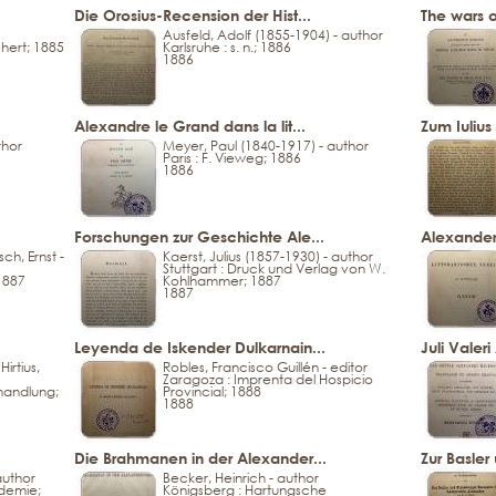
Die Orosius-Recension der Hist...
The wars o
Ausfeld, Adolf (1855-1904) - author
chert; 1885
Karlsruhe : s. n.; 1886
1886
Alexandre le Grand dans la lit...
Zum Iulius
thor
Meyer, Paul (1840-1917) - author
Paris : F. Vieweg; 1886
1886
Forschungen zur Geschichte Ale...
Alexande
sch, Ernst -
Kaerst, Julius (1857-1930) - author
Stuttgart : Druck und Verlag von W.
 1887
Kohlhammer; 1887
1887
Leyenda de Iskender Dulkarnain...
Juli Valeri
irtius,
Robles, Francisco Guillén - editor
Zaragoza : Imprenta del Hospicio
handlung;
Provincial; 1888
1888
Die Brahmanen in der Alexander...
Zur Basler
author
Becker, Heinrich - author
ademie;
Königsberg : Hartungsche