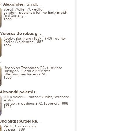
f Alexander : an all...
Skeat, Walter W. - editor
London : published for the Early English
Text Society, ...
1886
 Valerius De rebus g...
Kübler, Bernhard (1859-1940) - author
Berlin : Weidmann; 1887
1887
r
Ulrich von Etzenbach (13v) - author
Tübingen : Gedruckt für den
Litterarischen Verein in St...
1888
 Alexandri polemi r...
Julius Valerius - author; Kübler, Bernhard -
editor
Lipsiae : in aedibus B. G. Teubneri; 1888
1888
 und Strassburger Re...
Reblin, Carl - author
Leipzig; 1889