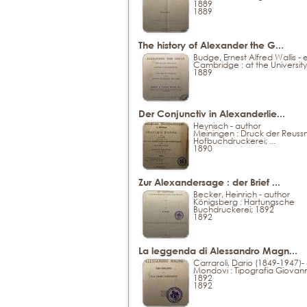
1889
1889
The history of Alexander the G...
Budge, Ernest Alfred Wallis - 
Cambridge : at the University
1889
Der Conjunctiv in Alexanderlie...
Heynisch - author
Meiningen : Druck der Reuss
Hofbuchdruckerei; ...
1890
Zur Alexandersage : der Brief ...
Becker, Heinrich - author
Königsberg : Hartungsche
Buchdruckerei; 1892
1892
La leggenda di Alessandro Magn...
Carraroli, Dario (1849-1947)-
Mondovi : Tipografia Giovanni
1892
1892