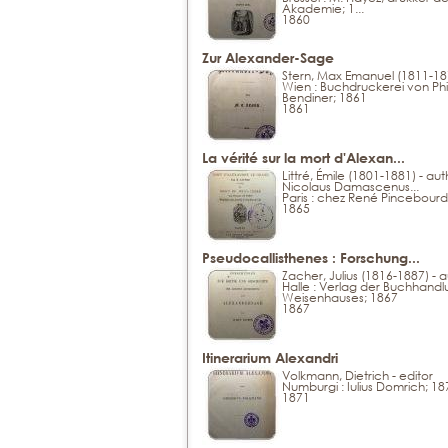
Akademie; 1...
1860
Zur Alexander-Sage
Stern, Max Emanuel (1811-187
Wien : Buchdruckerei von Phi
Bendiner; 1861
1861
La vérité sur la mort d'Alexan...
Littré, Émile (1801-1881) - aut
Nicolaus Damascenus...
Paris : chez René Pincebour
1865
Pseudocallisthenes : Forschung...
Zacher, Julius (1816-1887) - 
Halle : Verlag der Buchhand
Weisenhauses; 1867
1867
Itinerarium Alexandri
Volkmann, Dietrich - editor
Numburgi : Iulius Domrich; 18
1871