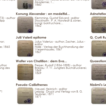
Akademie; 1...
1860
Konung Alexander : en medeltid...
Adnotation
3) - author
Klemming, Gustaf Edvard - editor
lipp
Stockholm : P. A. Norstedt & söner,
kongl. boktrychare;...
1862
Julii Valerii epitome
Q. Curti Ru
hor;
Julius Valerius - author; Zacher, Julius -
editor
de; 1865
Halle : Verlag der Buchhandlung der
Weisenhauses; 1867
1867
Walter von Chatillon : dem Eva...
Quaestion
author
Peiper, Rudolf (1834-1898) - author
lung des
Breslau : F. W. Jungfers Buchdruckerei;
1869
1869
Pseudo-Callisthenes
Nizâmî's 
Meusel, Heinrich - editor
71
Leipzig : Druck und Verlag von B. G.
Teubner; 1871
1871