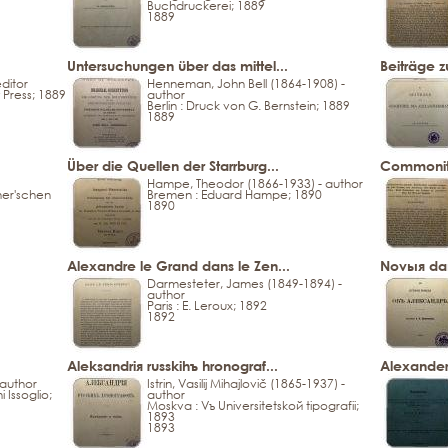
Buchdruckerei; 1889
1889
Untersuchungen über das mittel...
Beiträge z
editor
Henneman, John Bell (1864-1908) -
 Press; 1889
author
Berlin : Druck von G. Bernstein; 1889
1889
Über die Quellen der Starrburg...
Commonitor
Hampe, Theodor (1866-1933) - author
ner'schen
Bremen : Eduard Hampe; 1890
1890
Alexandre le Grand dans le Zen...
Novыя dann
Darmesteter, James (1849-1894) -
author
Paris : E. Leroux; 1892
1892
Aleksandrія russkihъ hronograf...
Alexander
 author
Istrin, Vasilij Mihajlovič (1865-1937) -
 Issoglio;
author
Moskva : Vъ Universitetskoй tipografіi;
1893
1893