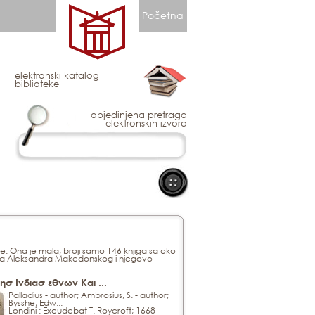
Početna
elektronski katalog
biblioteke
objedinjena pretraga
elektronskih izvora
. Ona je mala, broji samo 146 knjiga sa oko
e na Aleksandra Makedonskog i njegovo
ησ Ινδιασ εθνων Και ...
Palladius - author; Ambrosius, S. - author;
Bysshe, Edw...
Londini : Excudebat T. Roycroft; 1668