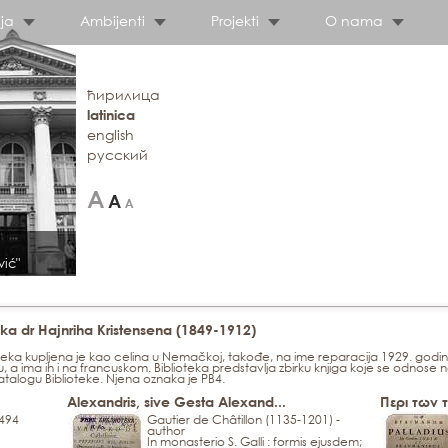
ja
Ambijenti
Projekti
O nama
ћирилица
latinica
english
русский
vić"
ka dr Hajnriha Kristensena (1849-1912)
eka kupljena je kao celina u Nemačkoj, takođe, na ime reparacija 1929. godine
 a ima ih i na francuskom. Biblioteka predstavlja zbirku knjiga koje se odnos
atalogu Biblioteke. Njena oznaka je PB4.
Alexandris, sive Gesta Alexand...
Περι των τ
1494
Gautier de Châtillon (1135-1201) -
author
In monasterio S. Galli : formis ejusdem;