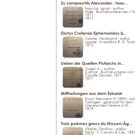
Zu Lamprechts Alexander : Inau...
Harczyk, Ignaz - author
Halle : Buchdruckerei des W
1871
1871
Dictys Cretensis Ephemeridos b...
Meister, Ferdinand - editor
Lipsiae : in aedibus B. G. Teu
1872
Ueber die Quellen Plutarchs in...
Vogel, A. - author
Colmar : Buchdruckerei von
Camille Decker; 1877
1877
Mittheilungen aus dem Eskurial
Knust, Hermann (?-1889) - edi
Tübingen : gedruckt für den
Literarischen Vereins in St...
1879
Trois poèmes grecs du Moyen-Âg...
Vikelas, Dimitrios - editor
Berlin : S. Calvary & Cie.; 188