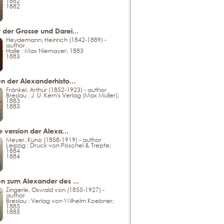
1882
1882
 der Grosse und Darei...
Heydemann, Heinrich (1842-1889) -
author
Halle : Max Niemayer; 1883
1883
n der Alexanderhisto...
Fränkel, Arthur (1852-1923) - author
Breslau : J. U. Kern's Verlag (Max Müller);
1883
1883
he version der Alexa...
Meyer, Kuno (1858-1919) - author
Leipzig : Druck von Pöschel & Trepte;
1884
1884
en zum Alexander des ...
Zingerle, Oswald von (1855-1927) -
author
Breslau : Verlag von Wilhelm Koebner;
1885
1885