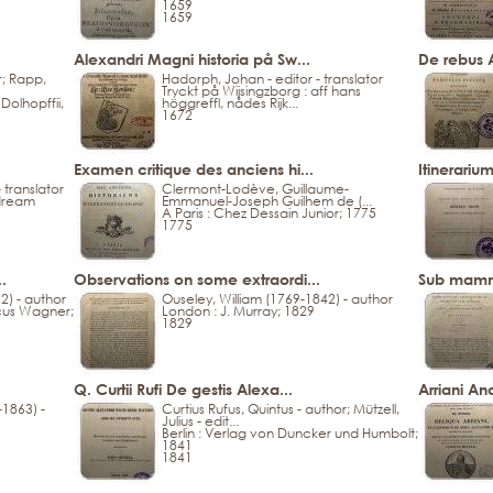
1659
1659
Alexandri Magni historia på Sw...
De rebus 
r; Rapp,
Hadorph, Johan - editor - translator
Tryckt på Wijsingzborg : aff hans
Dolhopffii,
höggreffl, nådes Rijk...
1672
Examen critique des anciens hi...
Itinerariu
 translator
Clermont-Lodève, Guillaume-
ndream
Emmanuel-Joseph Guilhem de (...
A Paris : Chez Dessain Junior; 1775
1775
.
Observations on some extraordi...
Sub mammo
2) - author
Ouseley, William (1769-1842) - author
ricus Wagner;
London : J. Murray; 1829
1829
Q. Curtii Rufi De gestis Alexa...
Arriani An
-1863) -
Curtius Rufus, Quintus - author; Mützell,
Julius - edit...
Berlin : Verlag von Duncker und Humbolt;
1841
1841