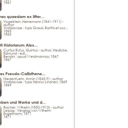
1861
es quaedam ex litter...
Vogelstein, Heinemann (1841-1911) -
author
Vratislaviae : typis Grassii, Barthii et soc.;
1865
1865
fi Historiarum Alex...
Curtius Rufus, Quintus - author; Hedicke,
Edmund - edi...
Berolini : apud Weidmannos; 1867
1867
es Pseudo-Callisthene...
Niedenfuehr, Armin (1845-?) - author
Vratislaviae : typis Henrici Lindneri; 1869
1869
Leben und Werke und d...
Bacher, Wilhelm (1850-1913) - author
Leipzig : Verglag von Wilhelm
Engelmann; 1871
1871