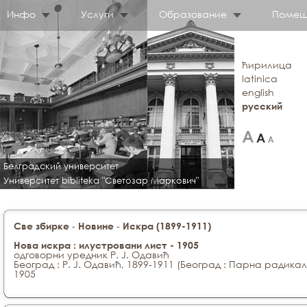
Инфо
Услуги
Образование
Помещ
ћирилица
latinica
english
русский
Белградский университет
Университет bibliteka "Светозар Маркович"
-
-
Све збирке
Новине
Искра (1899-1911)
Нова искра : илустровани лист - 1905
одговорни уредник Р. Ј. Одавић
Београд : Р. Ј. Одавић, 1899-1911 (Београд : Парна радик
1905