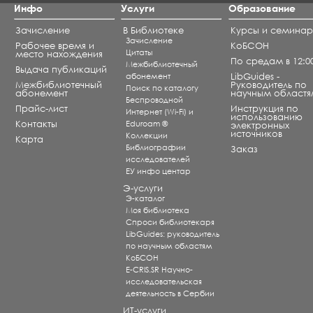
Инфо
Услуги
Образование
Зачисление
В Библиотеке
Курсы и семина
Зачисление
Рабочее время и
КоБСОН
Цитаты
место нахождения
По средам в 12:0
Межбиблиотечный
Выдача публикаций
абонемент
LibGuides -
Межбиблиотечный
Руководитель по
Поиск по каталогу
абонемент
научным областя
Беспроводной
Прайс-лист
Инструкция по
Интернет (Wi-Fi) и
использованию
Контакты
Eduroam ®
электронных
источников
Коллекции
Карта
Библиографии
Заказ
исследователей
ЕУ инфо центар
Э-услуги
Э-каталог
Моя библиотека
Спроси библиотекаря
LibGuides: руководитель
по научным областям
КоБСОН
E-CRIS.SR Научно-
исследовательская
деятельность в Сербии
ИТ-услуги