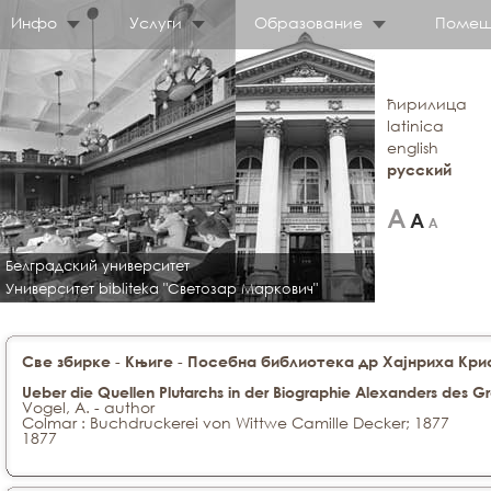
Инфо
Услуги
Образование
Помещ
ћирилица
latinica
english
русский
Белградский университет
Университет bibliteka "Светозар Маркович"
-
-
Све збирке
Књиге
Посебна библиотека др Хајнриха Крис
Ueber die Quellen Plutarchs in der Biographie Alexanders des G
Vogel, A. - author
Colmar : Buchdruckerei von Wittwe Camille Decker; 1877
1877