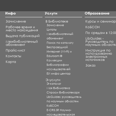
Инфо
Услуги
Образование
Зачисление
В Библиотеке
Курсы и семина
Зачисление
Рабочее время и
КоБСОН
Цитаты
место нахождения
По средам в 12:0
Межбиблиотечный
Выдача публикаций
абонемент
LibGuides -
Межбиблиотечный
Руководитель по
Поиск по каталогу
абонемент
научным областя
Беспроводной
Прайс-лист
Инструкция по
Интернет (Wi-Fi) и
использованию
Контакты
Eduroam ®
электронных
источников
Коллекции
Карта
Библиографии
Заказ
исследователей
ЕУ инфо центар
Э-услуги
Э-каталог
Моя библиотека
Спроси библиотекаря
LibGuides: руководитель
по научным областям
КоБСОН
E-CRIS.SR Научно-
исследовательская