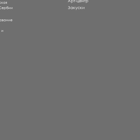
Арт-центр
ская
Закуски
 Сербии
рование
) и
е
и