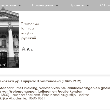
азование
Помещения
Проекты
О На
ћирилица
latinica
english
русский
вич"
иотека др Хајнриха Кристенсена (1849-1912)
erlant : met inleiding, variaten van hss. aanteekeningen en gloss
e van Wetenschappen, Letteren en Fraaije Kunsten
00) - author; Snellaert, Ferdinand Augustijn - editor
nklijke Akademie; 1860-1861