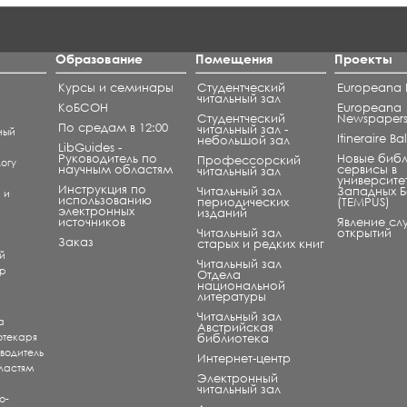
Образование
Помещения
Проекты
Курсы и семинары
Студентческий
Europeana L
читальный зал
КоБСОН
Europeana
Студентческий
Newspaper
По средам в 12:00
читальный зал -
ный
Itineraire B
небольшой зал
LibGuides -
Руководитель по
Новые биб
Профессорский
огу
научным областям
сервисы в
читальный зал
университе
Инструкция по
Читальный зал
Западных 
) и
использованию
периодических
(TEMPUS)
электронных
изданий
источников
Явление сл
Читальный зал
открытий
и
Заказ
старых и редких книг
й
Читальный зал
ар
Отдела
национальной
литературы
Читальный зал
а
Aвстрийская
отекаря
библиотека
оводитель
Интернет-центр
ластям
Электронный
читальный зал
о-