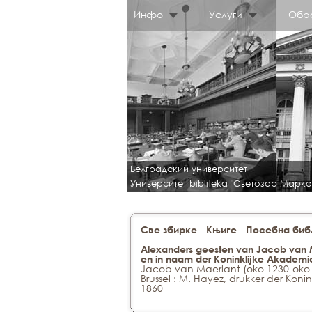
Инфо
Услуги
Обр
Белградский университет
Университет bibliteka "Светозар Марко
-
-
Све збирке
Књиге
Посебна библ
Alexanders geesten van Jacob van Ma
en in naam der Koninklijke Akademi
Jacob van Maerlant (oko 1230-oko 13
Brussel : M. Hayez, drukker der Koni
1860