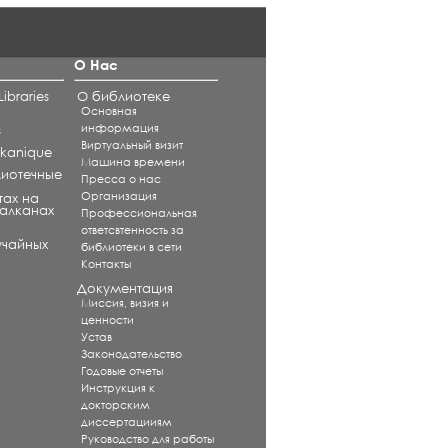
О Нас
ibraries
О библиотеке
Основная
информация
s
Виртуальный визит
alkanique
Машина времени
лиотечные
Пресса о нас
Организация
тах на
Балканах
Профессиональная
ответсвтенность за
учайных
библиотеки в сети
Контакты
Документация
Миссия, визия и
ценности
Устав
Законодательство
Годовые отчеты
Инструкция к
докторским
диссертацииям
Руководство для работы