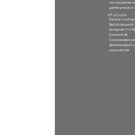
исследователь
деятельность в
ИТ-услуги
Печать и копи
Беспроводной
Интернет (Wi-Fi
Eduroam ®
Сканировани
фотографий 
документов