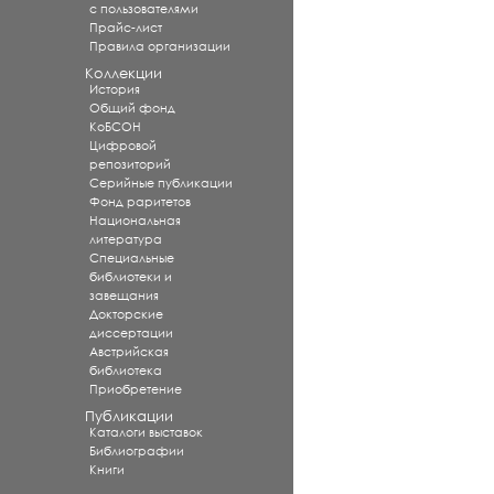
с пользователями
Прайс-лист
Правила организации
Коллекции
История
Общий фонд
КоБСОН
Цифровой
репозиторий
Серийные публикации
Фонд раритетов
Национальная
литература
Специальные
библиотеки и
завещания
Докторские
диссертации
Австрийская
библиотека
Приобретение
Публикации
Каталоги выставок
Библиографии
Книги