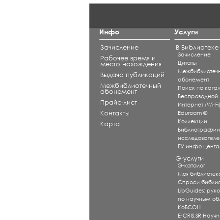
Инфо
Услуги
Зачисление
В Библиотеке
Зачисление
Рабочее время и
Цитаты
место нахождения
Межбиблиотеч
Выдача публикаций
абонемент
Межбиблиотечный
Поиск по катал
абонемент
Беспроводной
Прайс-лист
Интернет (Wi-Fi
Контакты
Eduroam ®
Коллекции
Карта
Библиографи
исследователе
ЕУ инфо цент
Э-услуги
Э-каталог
Моя библиотек
Спроси библи
LibGuides: рук
по научным об
КоБСОН
E-CRIS.SR Научн