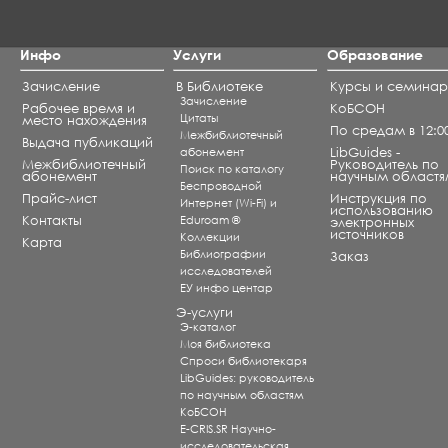
Инфо
Услуги
Образование
Зачисление
В Библиотеке
Курсы и семина
Зачисление
Рабочее время и
КоБСОН
Цитаты
место нахождения
По средам в 12:0
Межбиблиотечный
Выдача публикаций
абонемент
LibGuides -
Межбиблиотечный
Руководитель по
Поиск по каталогу
абонемент
научным областя
Беспроводной
Прайс-лист
Инструкция по
Интернет (Wi-Fi) и
использованию
Контакты
Eduroam ®
электронных
источников
Коллекции
Карта
Библиографии
Заказ
исследователей
ЕУ инфо центар
Э-услуги
Э-каталог
Моя библиотека
Спроси библиотекаря
LibGuides: руководитель
по научным областям
КоБСОН
E-CRIS.SR Научно-
исследовательская