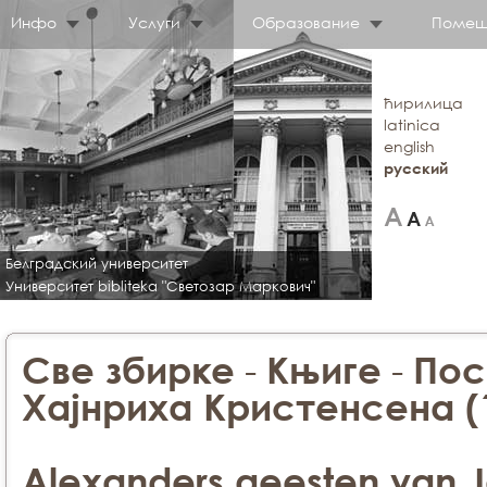
Инфо
Услуги
Образование
Помещ
ћирилица
latinica
english
русский
Белградский университет
Университет bibliteka "Светозар Маркович"
-
-
Све збирке
Књиге
Пос
Хајнриха Кристенсена (
Alexanders geesten van J