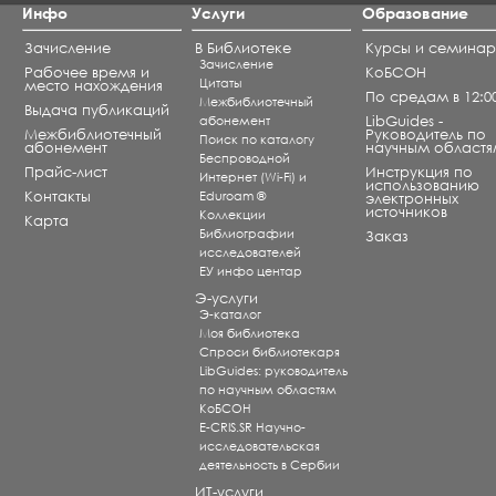
Инфо
Услуги
Образование
Зачисление
В Библиотеке
Курсы и семина
Зачисление
Рабочее время и
КоБСОН
Цитаты
место нахождения
По средам в 12:0
Межбиблиотечный
Выдача публикаций
абонемент
LibGuides -
Межбиблиотечный
Руководитель по
Поиск по каталогу
абонемент
научным областя
Беспроводной
Прайс-лист
Инструкция по
Интернет (Wi-Fi) и
использованию
Контакты
Eduroam ®
электронных
источников
Коллекции
Карта
Библиографии
Заказ
исследователей
ЕУ инфо центар
Э-услуги
Э-каталог
Моя библиотека
Спроси библиотекаря
LibGuides: руководитель
по научным областям
КоБСОН
E-CRIS.SR Научно-
исследовательская
деятельность в Сербии
ИТ-услуги