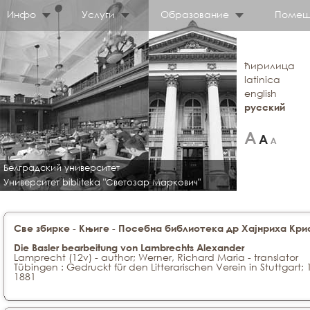
Инфо
Услуги
Образование
Помещ
ћирилица
latinica
english
русский
Белградский университет
Университет bibliteka "Светозар Маркович"
-
-
Све збирке
Књиге
Посебна библиотека др Хајнриха Крис
Die Basler bearbeitung von Lambrechts Alexander
Lamprecht (12v) - author; Werner, Richard Maria - translator
Tübingen : Gedruckt für den Litterarischen Verein in Stuttgart;
1881