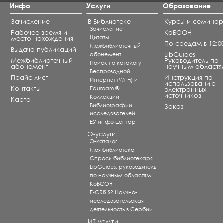
Инфо
Услуги
Образование
Зачисление
В Библиотеке
Курсы и семина
Зачисление
Рабочее время и
КоБСОН
Цитаты
место нахождения
По средам в 12:0
Межбиблиотечный
Выдача публикаций
абонемент
LibGuides -
Межбиблиотечный
Руководитель по
Поиск по каталогу
абонемент
научным областя
Беспроводной
Прайс-лист
Инструкция по
Интернет (Wi-Fi) и
использованию
Контакты
Eduroam ®
электронных
источников
Коллекции
Карта
Библиографии
Заказ
исследователей
ЕУ инфо центар
Э-услуги
Э-каталог
Моя библиотека
Спроси библиотекаря
LibGuides: руководитель
по научным областям
КоБСОН
E-CRIS.SR Научно-
исследовательская
деятельность в Сербии
ИТ-услуги