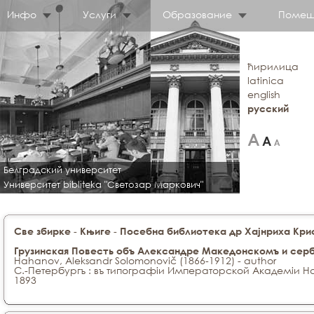
Инфо
Услуги
Образование
Помещ
ћирилица
latinica
english
русский
Белградский университет
Университет bibliteka "Светозар Маркович"
-
-
Све збирке
Књиге
Посебна библиотека др Хајнриха Крис
Грузинская Повесть объ Александре Македонскомъ и серб
Hahanov, Aleksandr Solomonovič (1866-1912) - author
С.-Петербургъ : въ типографіи Императорской Академіи На
1893