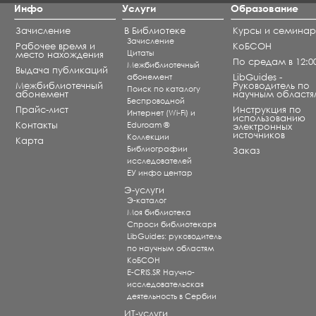
Инфо
Услуги
Образование
Зачисление
В Библиотеке
Курсы и семина
Зачисление
Рабочее время и
КоБСОН
Цитаты
место нахождения
По средам в 12:0
Межбиблиотечный
Выдача публикаций
абонемент
LibGuides -
Межбиблиотечный
Руководитель по
Поиск по каталогу
абонемент
научным областя
Беспроводной
Прайс-лист
Инструкция по
Интернет (Wi-Fi) и
использованию
Контакты
Eduroam ®
электронных
источников
Коллекции
Карта
Библиографии
Заказ
исследователей
ЕУ инфо центар
Э-услуги
Э-каталог
Моя библиотека
Спроси библиотекаря
LibGuides: руководитель
по научным областям
КоБСОН
E-CRIS.SR Научно-
исследовательская
деятельность в Сербии
ИТ-услуги