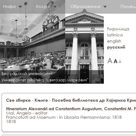
Инфо
Услуги
Образование
Помещ
ћирилица
latinica
english
русский
Белградский университет
Университет bibliteka "Светозар Маркович"
-
-
Све збирке
Књиге
Посебна библиотека др Хајнриха Крис
Itinerarium Alexandri ad Constantium Augustum, Constantini M. F
Mai, Angelo - editor
Francofurti ad Moenum : In Libraria Hermanniana; 1818
1818