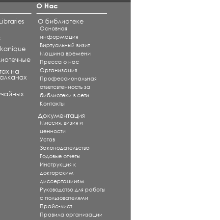
О Нас
ibraries
О библиотеке
Основная
информация
s
Виртуальный визит
alkanique
Машина времени
лиотечные
Пресса о нас
Организация
тах на
Балканах
Профессиональная
ответсвтенность за
учайных
библиотеки в сети
Контакты
Документация
Миссия, визия и
ценности
Устав
Законодательство
Годовые отчеты
Инструкция к
докторским
диссертацииям
Руководство для работы
с пользователями
Прайс-лист
Правила организации