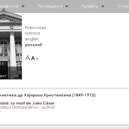
азование
Помещения
Проекты
О На
ћирилица
latinica
english
русский
вич"
иотека др Хајнриха Кристенсена (1849-1912)
Grand. La mort de Jules César
Nicolaus Damascenus - author
5