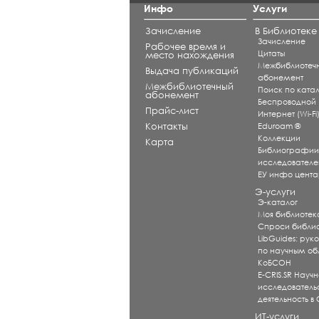
Инфо
Услуги
Зачисление
В Библиотеке
Зачисление
Рабочее время и
Цитаты
место нахождения
Межбиблиотеч
Выдача публикаций
абонемент
Межбиблиотечный
Поиск по катал
абонемент
Беспроводной
Прайс-лист
Интернет (Wi-Fi
Контакты
Eduroam ®
Коллекции
Карта
Библиографи
исследователе
ЕУ инфо цент
Э-услуги
Э-каталог
Моя библиотек
Спроси библи
LibGuides: рук
по научным об
КоБСОН
E-CRIS.SR Научн
исследователь
деятельность в
ИТ-услуги