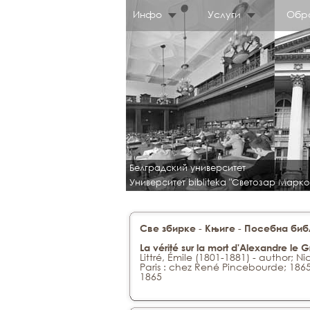
Инфо
Услуги
Обр
Белградский университет
Университет bibliteka "Светозар Марко
-
-
Све збирке
Књиге
Посебна библ
La vérité sur la mort d'Alexandre le 
Littré, Émile (1801-1881) - author; 
Paris : chez René Pincebourde; 186
1865