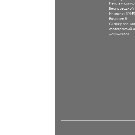
Печать и копи
Беспроводной
Интернет (Wi-Fi
Eduroam ®
Сканировани
фотографий 
документов