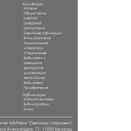
Коллекции
История
Общий фонд
КоБСОН
Цифровой
репозиторий
Серийные публикации
Фонд раритетов
Национальная
литература
Специальные
библиотеки и
завещания
Докторские
диссертации
Австрийская
библиотека
Приобретение
Публикации
Каталоги выставок
Библиографии
Книги
тет bibliteka "Светозар Маркович"
оля Александра, 71, 11000 Белград