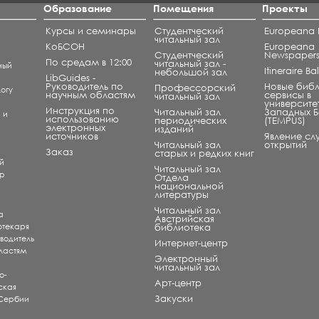
Образование
Помещения
Проекты
Курсы и семинары
Студентческий
Europeana L
читальный зал
КоБСОН
Europeana
Студентческий
Newspaper
По средам в 12:00
читальный зал -
ный
Itineraire B
небольшой зал
LibGuides -
Руководитель по
Новые биб
Профессорский
огу
научным областям
сервисы в
читальный зал
университе
Инструкция по
Читальный зал
Западных 
) и
использованию
периодических
(TEMPUS)
электронных
изданий
источников
Явление сл
Читальный зал
открытий
и
Заказ
старых и редких книг
й
Читальный зал
ар
Отдела
национальной
литературы
Читальный зал
а
Aвстрийская
отекаря
библиотека
оводитель
Интернет-центр
ластям
Электронный
читальный зал
о-
Арт-центр
ская
Закуски
 Сербии