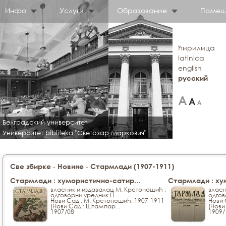
Инфо
Услуги
Образование
Помещ
ћирилица
latinica
english
русский
Белградский университет
Университет bibliteka "Светозар Маркович"
-
-
Све збирке
Новине
Стармлади (1907-1911)
Стармлади : хумористично-сатир...
Стармлади : ху
власник и издавалац М. Крстоношић ;
власн
одговорни уредник П...
одгов
Нови Сад : М. Крстоношић, 1907-1911
Нови 
(Нови Сад : Штампар...
(Нови
1907/08
1909/