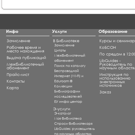
Инфо
Услуги
Образование
Зачисление
В Библиотеке
Курсы и семина
Зачисление
Рабочее время и
КоБСОН
Цитаты
место нахождения
По средам в 12:0
Межбиблиотечный
Выдача публикаций
абонемент
LibGuides -
Межбиблиотечный
Руководитель по
Поиск по каталогу
абонемент
научным областя
Беспроводной
Прайс-лист
Инструкция по
Интернет (Wi-Fi) и
использованию
Контакты
Eduroam ®
электронных
источников
Коллекции
Карта
Библиографии
Заказ
исследователей
ЕУ инфо центар
Э-услуги
Э-каталог
Моя библиотека
Спроси библиотекаря
LibGuides: руководитель
по научным областям