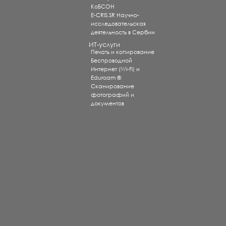
КоБСОН
E-CRIS.SR Научно-
исследовательская
деятельность в Сербии
ИТ-услуги
Печать и копирование
Беспроводной
Интернет (Wi-Fi) и
Eduroam ®
Сканирование
фотографий и
документов