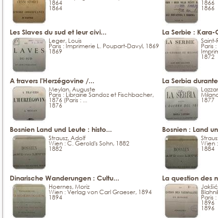
1864
1866
1864
1866
Les Slaves du sud et leur civi...
La Serbie : Kara-
Leger, Louis
Saint-
Paris : Imprimerie L. Poupart-Davyl, 1869
Paris :
1869
Imprime
1872
A travers l'Herzégovine /...
La Serbia durante
Meylan, Auguste
Lazzar
Paris : Librairie Sandoz et Fischbacher,
Milano
1876 (Paris : ...
1877
1876
Bosnien Land und Leute : histo...
Bosnien : Land und
Strausz, Adolf
Straus
Wien : C. Gerold's Sohn, 1882
Wien :
1882
1884
Dinarische Wanderungen : Cultu...
La question des na
Hoernes, Moriz
Jakšić
Wien : Verlag von Carl Graeser, 1894
Blahni
1894
Paris 
1896
1896