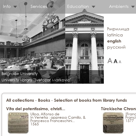
Info
Services
Education
Ambients
ћирилица
latinica
english
русский
Belgrade University
University library "Svetozar Markovic"
-
-
All collections
Books
Selection of books from library funds
Vita del potentissimo, christi...
Türckische Chroni
Ulloa, Alfonso de
[Fran
In Venetia : appresso Camillo, &
Franc
Francesco Franceschini...
1577
1565