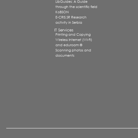
LibGuides: A Guide
through the scientific field
KoBSON
E-CRIS.SR Research
activity in Serbia
IT Services
Printing and Copying
Wireless Internet (Wi-Fi)
and eduroam ®
Scanning photos and
documents