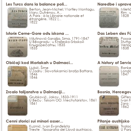
Les Turcs dans la balance poli...
Naredbe i uprave
Berton, Jean-Michel; Wortley Montagu,
Mileti
Mary; Dufrénoy, A...
Rim : 
A Paris : à la Librairie nationale et
1828
étrangère, 1822 (...
1822
Istorія Cerne-Gore odъ iskona ...
Das Leben des Für
Milutinović-Sarajlija, Sima, 1791-1847
Possar
U Běogradu : u Knяžesko-Srbskoй
Stuttg
Knьigopečatnьi, 1835
Verla
1835
1838
Običaji kod Morlakah u Dalmaci...
A history of Servia
Ljubić, Šime
Ranke
U Zadru : Slovotiskarnici bratja Battara,
Londo
1846
1847
1846
Zrcalo talijanstva u Dalmaciji...
Bosnia, Hercegov
Grubković, Jakov, 1833-1911
Gil'fe
U Beču : Tiskom OO. Mechytaristov, 1861
Ivan F
1861
Zara : 
1862
Cenni storici sui minori osser...
Pitanje austrijsko
Kuzmić, Ivan Evanđelista
Tkalac
Trieste : Tipografia del Lloyd austriaco,
U Pari