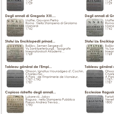
1729
1729
1729
1729
Degli annali di Gregorio XIII....
Degli annali di Gre
Maffei, Giovanni Pietro
Maffei
Roma : Nella Stamperia di Girolamo
Roma 
Mainardi
Maina
1742
1742
Statьi izъ Enciklopedіi prinad...
Statьi izъ Enciklop
Bašilov, Semen Sergeevič
Bašil
Vъ Sanktpeterburgѣ : Tipografiя
Vъ San
Imepratorskoй Akademii ...
Imepr
1769
1769
Tableau général de l'Empi...
Tableau général d
Ohsson, Ignatius Mouradgea d'; Cochin,
Ohsso
Charles-Nic...
Charle
A Paris : de l'Imprimerie de Monsieur,
A Pari
1787-1790
1787-
1787
1787
Copioso ristretto degli annali...
Ecclesiae Ragusina
Lukarević, Jakov
Farlat
Ragusa : nella Stamperia Pubblica
Veneti
Presso Andrea Trevisa...
1800
1790