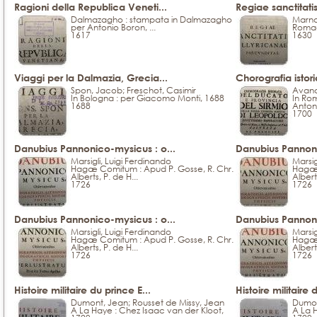
Ragioni della Republica Veneti...
Regiae sanctitatis
Dalmazagho : stampata in Dalmazagho
Marna
per Antonio Boron, ...
Romae
1617
1630
Viaggi per la Dalmazia, Grecia...
Chorografia istor
Spon, Jacob; Freschot, Casimir
Avanc
In Bologna : per Giacomo Monti, 1688
In Ro
1688
Antoni
1700
Danubius Pannonico-mysicus : o...
Danubius Pannoni
Marsigli, Luigi Ferdinando
Marsig
Hagæ Comitum : Apud P. Gosse, R. Chr.
Hagæ 
Alberts, P. de H...
Alberts
1726
1726
Danubius Pannonico-mysicus : o...
Danubius Pannoni
Marsigli, Luigi Ferdinando
Marsig
Hagæ Comitum : Apud P. Gosse, R. Chr.
Hagæ 
Alberts, P. de H...
Alberts
1726
1726
Histoire militaire du prince E...
Histoire militaire 
Dumont, Jean; Rousset de Missy, Jean
Dumon
A La Haye : Chez Isaac van der Kloot,
A La 