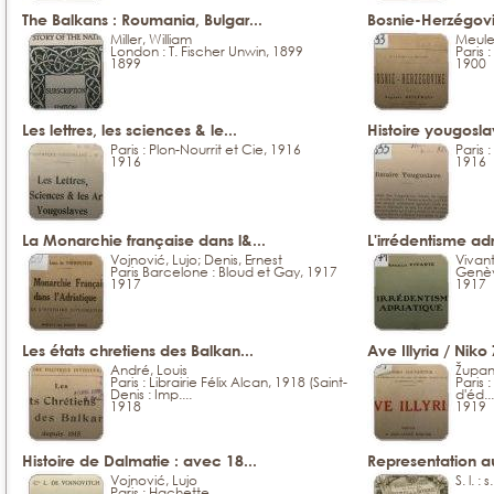
The Balkans : Roumania, Bulgar...
Bosnie-Herzégovi
Miller, William
Meule
London : T. Fischer Unwin, 1899
Paris 
1899
1900
Les lettres, les sciences & le...
Histoire yougosl
Paris : Plon-Nourrit et Cie, 1916
Paris 
1916
1916
La Monarchie française dans l&...
L'irrédentisme adr
Vojnović, Lujo; Denis, Ernest
Vivan
Paris Barcelone : Bloud et Gay, 1917
Genèv
1917
1917
Les états chretiens des Balkan...
Ave Illyria / Niko
André, Louis
Župan
Paris : Librairie Félix Alcan, 1918 (Saint-
Paris 
Denis : Imp....
d'éd...
1918
1919
Histoire de Dalmatie : avec 18...
Representation au
Vojnović, Lujo
S. l. : s
Paris : Hachette