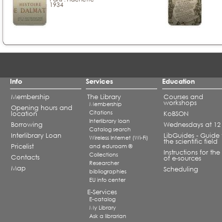
1934
Info
Services
Education
Membership
The Library
Courses and
workshops
Membership
Opening hours and
Citations
location
KoBSON
Interlibrary loan
Borrowing
Wednesdays at 12
Catalog search
Interlibrary Loan
LibGuides - Guide 
Wireless Internet (Wi-Fi)
the scientific field
Pricelist
and eduroam ®
Instructions for the
Collections
Contacts
of e-sources
Researcher
Map
Scheduling
bibliographies
EU info center
E-Services
E-catalog
My Library
Ask a librarian