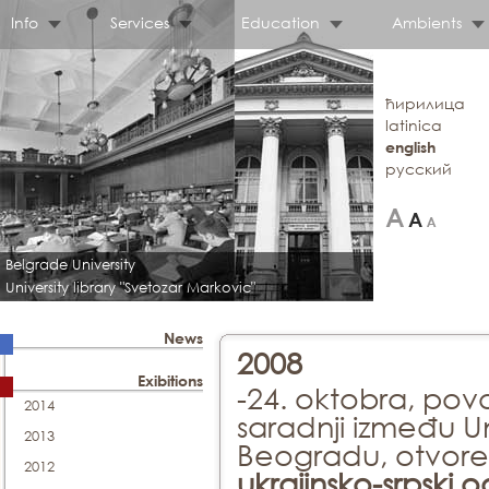
Info
Services
Education
Ambients
ћирилица
latinica
english
русский
Belgrade University
University library "Svetozar Markovic"
News
2008
Exibitions
-24. oktobra, po
2014
saradnji između Un
2013
Beogradu, otvore
2012
ukrajinsko-srpski 