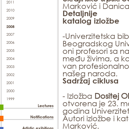
2011
Marković i Danica 
2010
Detaljnije
2009
katalog izložbe
2008
-Univerzitetska bib
2007
Beogradskog Univer
2006
oni profesori sa na
2005
među živima, a ko
2004
van profesionalno
2003
našeg naroda.
2002
Sadržaj ciklusa
2001
2000
- Izložba
Dositej 
1999
otvorena je 23. 
Lectures
godina Univerziteta
Autori izložbe i ka
Notifications
Marković.
Artistic exibitions