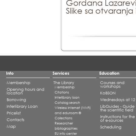
Gordana Lazarevi
Slike sa otvaranj
Info
Services
Education
Membership
The Library
Courses and
workshops
Membership
Opening hours and
Citations
location
KoBSON
Interlibrary loan
Borrowing
Wednesdays at 12
Catalog search
Interlibrary Loan
LibGuides - Guide 
Wireless Internet (Wi-Fi)
the scientific field
Pricelist
and eduroam ®
Instructions for the
Collections
Contacts
of e-sources
Researcher
Map
Scheduling
bibliographies
EU info center