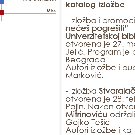
katalog izložbe
Misc
- Izložba i promoci
nećeš pogrešiti”
Univerzitetskoj bib
otvorena je 27. mar
Jelić.
Program je p
Beograda
Autori izložbe i pu
Marković.
- Izložba
Stvaralačk
otvorena je 28. fe
Pajin. Nakon otva
Mitrinoviću
održal
Gojko Tešić
Autori izložbe i k