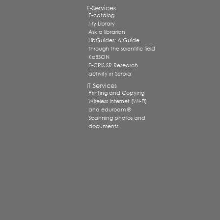
E-Services
E-catalog
My Library
Ask a librarian
LibGuides: A Guide
through the scientific field
KoBSON
E-CRIS.SR Research
activity in Serbia
IT Services
Printing and Copying
Wireless Internet (Wi-Fi)
and eduroam ®
Scanning photos and
documents