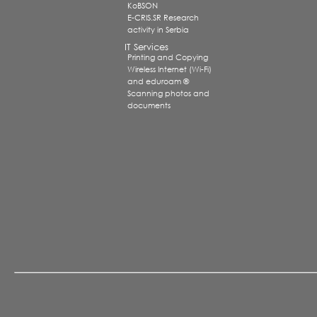
KoBSON
E-CRIS.SR Research
activity in Serbia
IT Services
Printing and Copying
Wireless Internet (Wi-Fi)
and eduroam ®
Scanning photos and
documents