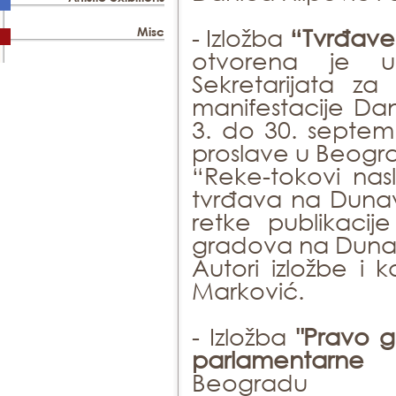
- Izložba
“Tvrđave
Misc
otvorena je u
Sekretarijata z
manifestacije
Dan
3. do 30. septem
proslave u Beogr
“Reke-tokovi nas
tvrđava na Dunav
retke publikaci
gradova na Dunavu
Autori izložbe i 
Marković.
- Izložba
"Pravo g
parlamentarne d
Beogradu