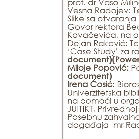
prof. dr Vaso Milin
Vesna Radojev: Tes
Slike sa otvaranj
Govor rektora Beo
Kovačevića, na ot
Dejan Raković: Tes
‘Case Study’ za r
document)
(Power
Miloje Popović:
Po
document)
Irena Ćosić
:
Biore
Univerzitetska bib
na pomoći u orga
JUITIKT, Privrednoj
Posebnu zahvalno
događaja mr Radiv