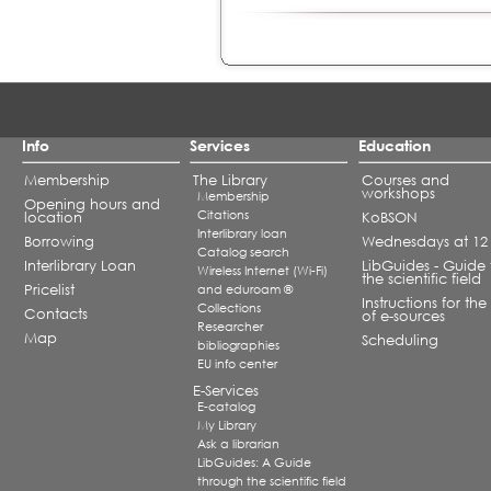
Info
Services
Education
Membership
The Library
Courses and
workshops
Membership
Opening hours and
Citations
location
KoBSON
Interlibrary loan
Borrowing
Wednesdays at 12
Catalog search
Interlibrary Loan
LibGuides - Guide 
Wireless Internet (Wi-Fi)
the scientific field
Pricelist
and eduroam ®
Instructions for the
Collections
Contacts
of e-sources
Researcher
Map
Scheduling
bibliographies
EU info center
E-Services
E-catalog
My Library
Ask a librarian
LibGuides: A Guide
through the scientific field