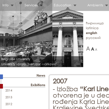
Info
Services
Education
Ambients
ћирилица
latinica
english
русский
Belgrade University
University library "Svetozar Markovic"
News
2007
Exibitions
- Izložba
“Karl Line
2014
otvorena je u de
2013
rođenja Karla Lin
2012
Kraljevine Švedske