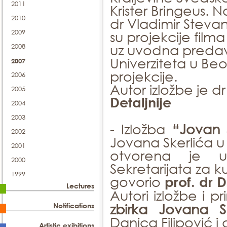
2011
Krister Bringeus. 
2010
dr Vladimir Steva
2009
su projekcije film
uz uvodna predava
2008
Univerziteta u Be
2007
projekcije.
2006
Autor izložbe je dr
2005
Detaljnije
2004
2003
- Izložba
“Jovan Sk
2002
Jovana Skerlića u 
2001
otvorena je u
2000
Sekretarijata za 
1999
govorio
prof. dr
Lectures
Autori izložbe i p
zbirka Jovana Sk
Notifications
Danica Filipović i
Artistic exibitions