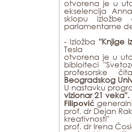
otvorena je u uto
ekselencija Ann
sklopu izložbe
parlamentarne dem
- Izložba
''Knjige i
Tesla
otvorena je u uto
bibloiteci ''Svet
profesorske či
Beogradskog Unive
U nastavku progr
vizionar 21 veka''.
generalni
Filipović
prof. dr Dejan Rak
kreativnosti"
prof. dr Irena Ćosi