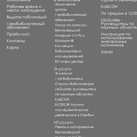
Зачисление
Рабочее время и
КоБСОН
Цитаты
место нахождения
По средам в 12:0
Межбиблиотечный
Выдача публикаций
абонемент
LibGuides -
Межбиблиотечный
Руководитель по
Поиск по каталогу
абонемент
научным областя
Беспроводной
Прайс-лист
Инструкция по
Интернет (Wi-Fi) и
использованию
Контакты
Eduroam ®
электронных
источников
Коллекции
Карта
Библиографии
Заказ
исследователей
ЕУ инфо центар
Э-услуги
Э-каталог
Моя библиотека
Спроси библиотекаря
LibGuides: руководитель
по научным областям
КоБСОН
E-CRIS.SR Научно-
исследовательская
деятельность в Сербии
ИТ-услуги
Печать и копирование
Беспроводной