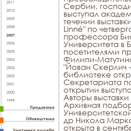
2011
Сербии, господи
2010
выступал акаде
2009
течении выставк
Linné" по четвер
2008
профессора Био
2007
Университета в Б
2006
посетителями пр
2005
Филипи-Матутино
2004
"Йован Скерлич 
2003
библиотеке отк
2002
Секретариата по
2001
открытии выступ
2000
Авторы выставки 
1999
Архивная подбо
Предавања
Университетской
др Никола Марко
Обавештења
открыта в сентя
Уметничке изложбе