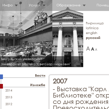
Инфо
Услуги
Образование
Помещ
ћирилица
latinica
english
русский
Белградский университет
Университет bibliteka "Светозар Маркович"
Вести
2007
Изложбе
- Выставка "Кар
2014
Библиотеке" откр
2013
со дня рождения
2012
Превосходительс