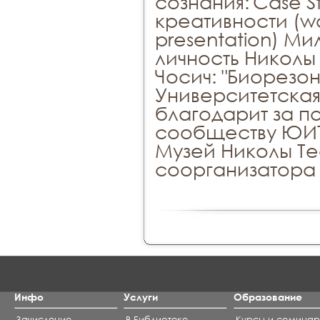
сознания:'Case 
креативности (w
presentation) Mи
личность Николы
Чосич: "Биорезон
Университетская
благодарит за п
сообществу ЮИТ
Музей Николы Т
соорганизатора 
Инфо
Услуги
Образование
Зачисление
В Библиотеке
Курсы и семина