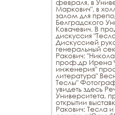
февраля, в Унив
Маркович", в хо
залом для препо
Белградского У
Ковачевич. В п
дискуссия "Тесла
Дискуссией рук
генеральный се
Ракович: "Никол
проф.др Ирена 
инженерия" проф
литература" Вес
Теслы" Фотограф
увидеть здесь Р
Университета, п
открытии выстав
Ракович: Тесла и