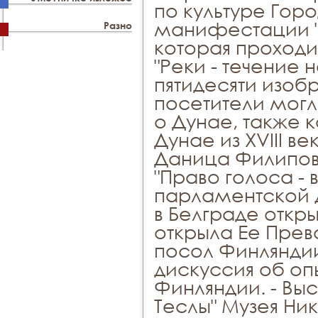
по культуре Гор
манифестации "
Разно
которая проходит
"Реки - течение 
пятидесяти изоб
посетители могл
о Дунае, также 
Дунае из XVIII ве
Даница Филипови
"Право голоса - 
парламентской 
в Белграде откры
открыла Ее Прево
посол Финляндии
дискуссия об о
Финляндии. - Выс
Теслы" Музея Ник