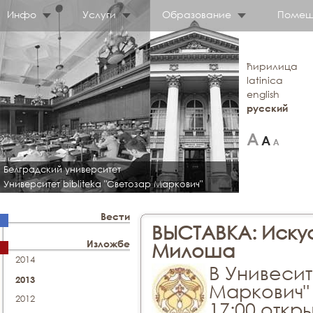
Инфо
Услуги
Образование
Помещ
ћирилица
latinica
english
русский
Белградский университет
Университет bibliteka "Светозар Маркович"
Вести
ВЫСТАВКА: Иску
Изложбе
Милоша
2014
В Унивеси
2013
Маркович" 
2012
17:00 откр