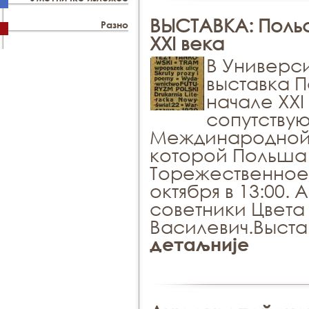
ВЫСТАВКА: Польс
Разно
XXI века
В Универс
выставка П
начале XXI
сопутству
Междинародной 
которой Польша 
Торежественное 
октября в 13:00.
советники Цвета
Василевич.Выста
детаљније