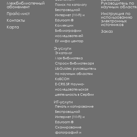
Межбиблиотечный
Руководитель по
Поиск по каталогу
абонемент
научным областя
Беспроводной
Прайс-лист
Инструкция по
Интернет (Wi-Fi) и
использованию
Контакты
Eduroam ®
электронных
источников
Коллекции
Карта
Библиографии
Заказ
исследователей
ЕУ инфо центар
Э-услуги
Э-каталог
Моя библиотека
Спроси библиотекаря
LibGuides: руководитель
по научным областям
КоБСОН
E-CRIS.SR Научно-
исследовательская
деятельность в Сербии
ИТ-услуги
Печать и копирование
Беспроводной
Интернет (Wi-Fi) и
Eduroam ®
Сканирование
фотографий и