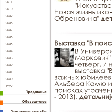
2011
"Искусств
2010
Новая жизнь ико
2009
Обреновича"
де
2008
2007
2006
Выставка "В пои
2005
В Универс
2004
Маркович" 
2003
четверг, 7 
2002
выставка "
2001
важных юбилеев
2000
Альбера Камю и
1999
поисках утрачен
Предавања
- 2013).
детаљниј
Обавештења
Уметничке изложбе