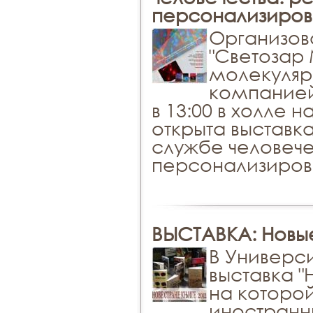
персонализиров
Организов
"Светозар 
молекуляр
компанией 
в 13:00 в холле 
открыта выставка
службе человече
персонализиров
ВЫСТАВКА: Новые
В Универс
выставка "
на которо
иностранн