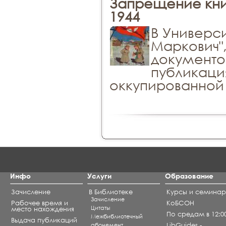
Запрещение книг
1944
В Универс
Маркович"
документо
публикаци
оккупированной 
Инфо
Услуги
Образование
Зачисление
В Библиотеке
Курсы и семина
Зачисление
Рабочее время и
КоБСОН
Цитаты
место нахождения
По средам в 12:0
Межбиблиотечный
Выдача публикаций
абонемент
LibGuides -