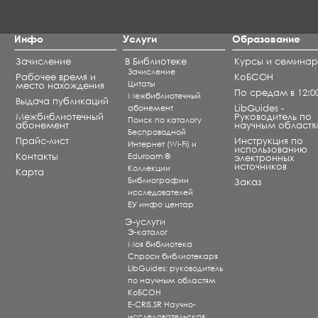
Инфо
Услуги
Образование
Зачисление
В Библиотеке
Курсы и семина
Зачисление
Рабочее время и
КоБСОН
Цитаты
место нахождения
По средам в 12:0
Межбиблиотечный
Выдача публикаций
абонемент
LibGuides -
Межбиблиотечный
Руководитель по
Поиск по каталогу
абонемент
научным областя
Беспроводной
Прайс-лист
Инструкция по
Интернет (Wi-Fi) и
использованию
Контакты
Eduroam ®
электронных
источников
Коллекции
Карта
Библиографии
Заказ
исследователей
ЕУ инфо центар
Э-услуги
Э-каталог
Моя библиотека
Спроси библиотекаря
LibGuides: руководитель
по научным областям
КоБСОН
E-CRIS.SR Научно-
исследовательская