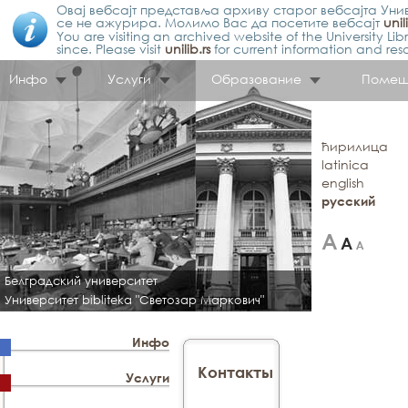
Овај вебсајт представља архиву старог вебсајта Унив
се не ажурира. Молимо Вас да посетите вебсајт
unil
You are visiting an archived website of the University L
since. Please visit
unilib.rs
for current information and res
Инфо
Услуги
Образование
Помещ
ћирилица
latinica
english
русский
Белградский университет
Университет bibliteka "Светозар Маркович"
Инфо
Контакты
Услуги