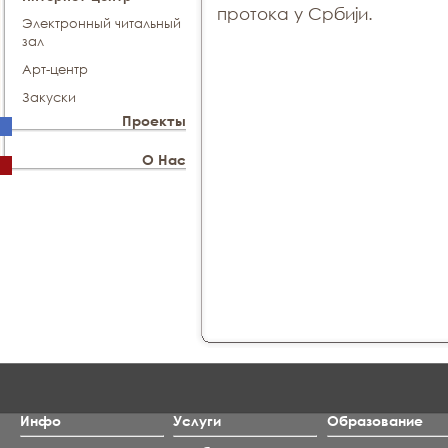
протока у Србији.
Электронный читальный
зал
Арт-центр
Закуски
Проекты
О Нас
Инфо
Услуги
Образование