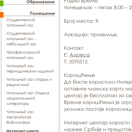
Радно време
Образование
понедељак – петак 8.00 – 20
Помещения
Студентческий
Број места:
9.
читальный зал
Студентческий
Локација:
приземље.
читальный зал -
небольшой зал
Контакт
Профессорский
E:
Адреса
читальный зал
T: 3370512
Читальный зал
периодических изданий
Коришћење
Читальный зал старых и
Да бисте користили Интер
редких книг
оставите чланску карту н
Читальный зал Отдела
центар је бесплатан за св
национальной
Време коришћења је огра
литературы
уколико постоје корисници 
Читальный зал
Aвстрийская
Интернет центар корист
библиотека
мреже Србије и представ
Интернет-центр