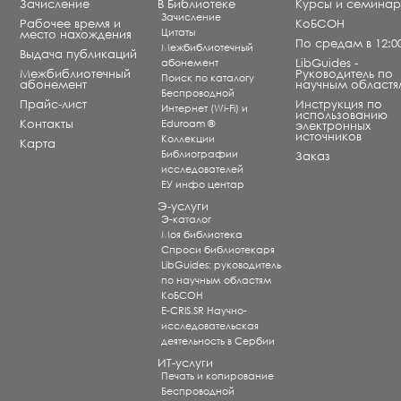
Зачисление
В Библиотеке
Курсы и семина
Зачисление
Рабочее время и
КоБСОН
Цитаты
место нахождения
По средам в 12:0
Межбиблиотечный
Выдача публикаций
абонемент
LibGuides -
Межбиблиотечный
Руководитель по
Поиск по каталогу
абонемент
научным областя
Беспроводной
Прайс-лист
Инструкция по
Интернет (Wi-Fi) и
использованию
Контакты
Eduroam ®
электронных
источников
Коллекции
Карта
Библиографии
Заказ
исследователей
ЕУ инфо центар
Э-услуги
Э-каталог
Моя библиотека
Спроси библиотекаря
LibGuides: руководитель
по научным областям
КоБСОН
E-CRIS.SR Научно-
исследовательская
деятельность в Сербии
ИТ-услуги
Печать и копирование
Беспроводной