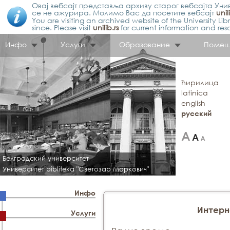
Овај вебсајт представља архиву старог вебсајта Унив
се не ажурира. Молимо Вас да посетите вебсајт
unil
You are visiting an archived website of the University L
since. Please visit
unilib.rs
for current information and res
Инфо
Услуги
Образование
Помещ
ћирилица
latinica
english
русский
Белградский университет
Университет bibliteka "Светозар Маркович"
Инфо
Интерн
Услуги