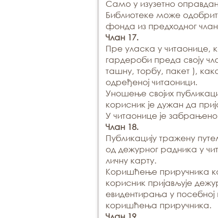
Само у изузетно оправда
Библиотеке може одобрит
фонда из предходног члан
Члан 17.
Пре уласка у читаонице, 
гардероби преда своју чла
ташну, торбу, пакет ), ка
одређеној читаоници.
Уношење својих публикаци
корисник је дужан да приј
У читаонице је забрањен
Члан 18.
Публикацију тражену пут
од дежурног радника у чи
личну карту.
Коришћење приручника кој
корисник пријављује деж
евидентирања у посебној 
коришћења приручника.
Члан 19.