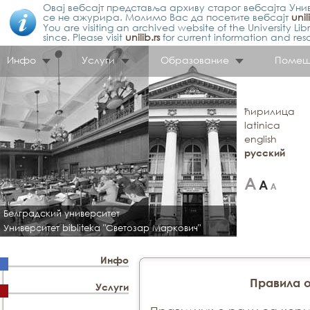
Овај вебсајт представља архиву старог вебсајта Унив
се не ажурира. Молимо Вас да посетите вебсајт
unil
You are visiting an archived website of the University L
since. Please visit
unilib.rs
for current information and res
Инфо
Услуги
Образование
Помещ
ћирилица
latinica
english
русский
Белградский университет
Университет bibliteka "Светозар Маркович"
Инфо
Правила 
Услуги