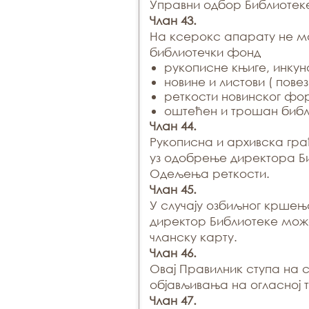
Управни одбор Библиотек
Члан 43.
На ксерокс апарату не м
библиотечки фонд
рукописне књиге, инкун
новине и листови ( повез
реткости новинског фор
оштећен и трошан библ
Члан 44.
Рукописна и архивска гр
уз одобрење директора Б
Одељења реткости.
Члан 45.
У случају озбиљног крше
директор Библиотеке мож
чланску карту.
Члан 46.
Овај Правилник ступа на 
објављивања на огласној 
Члан 47.