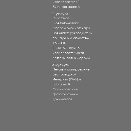
исследователей
ЕУ инфо центар
Э-услуги
Э-каталог
Моя библиотека
Спроси библиотекаря
LibGuides: руководитель
по научным областям
КоБСОН
E-CRIS.SR Научно-
исследовательская
деятельность в Сербии
ИТ-услуги
Печать и копирование
Беспроводной
Интернет (Wi-Fi) и
Eduroam ®
Сканирование
фотографий и
документов