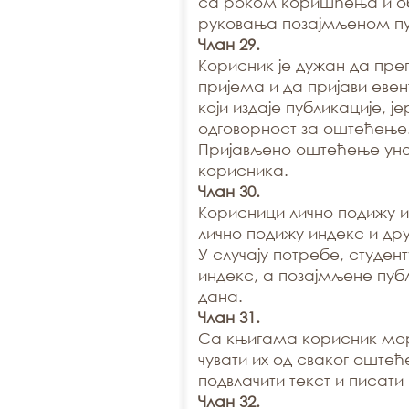
са роком коришћења и о
руковања позајмљеном пу
Члан 29.
Корисник је дужан да пре
пријема и да пријави ев
који издаје публикације, ј
одговорност за оштећење
Пријављено оштећење уно
корисника.
Члан 30.
Корисници лично подижу и
лично подижу индекс и др
У случају потребе, студе
индекс, а позајмљене публ
дана.
Члан 31.
Са књигама корисник мор
чувати их од сваког оште
подвлачити текст и писат
Члан 32.