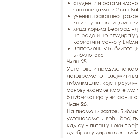
студенти и остали члано
читаоницама и 2 ван Би
ученици завршног разр
књиге у читаоницама Б
лица којима Београд ни
не раде и не студирају
користити само у Библ
Запослени у Библиотеци
Библиотеке
Члан 25.
Установе и предузећа као
истовремено позајмити ва
публикација, које преузи
основу чланске карте мог
5 публикација у читаониц
Члан 26.
На писмени захтев, Библи
установама и већи број п
кад су у питању неки проје
одобрењу директора Библ