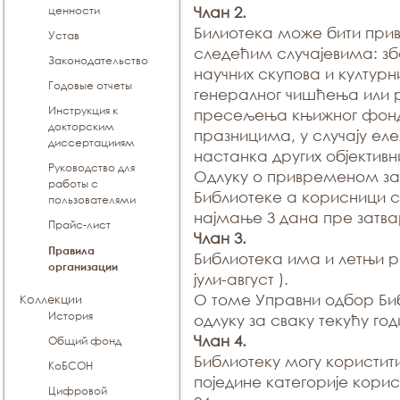
ценности
Члан 2.
Билиотека може бити при
Устав
следећим случајевима: зб
Законодательство
научних скупова и култур
Годовые отчеты
генералног чишћења или р
Инструкция к
пресељења књижног фонд
докторским
празницима, у случају ел
диссертацииям
настанка других објективн
Руководство для
Одлуку о привременом з
работы с
Библиотеке а корисници с
пользователями
најмање 3 дана пре за
Прайс-лист
Члан 3.
Правила
Библиотека има и летњи 
организации
јули-август ).
О томе Управни одбор Би
Коллекции
История
одлуку за сваку текућу год
Члан 4.
Общий фонд
Библиотеку могу користити
КоБСОН
поједине категорије кори
Цифровой