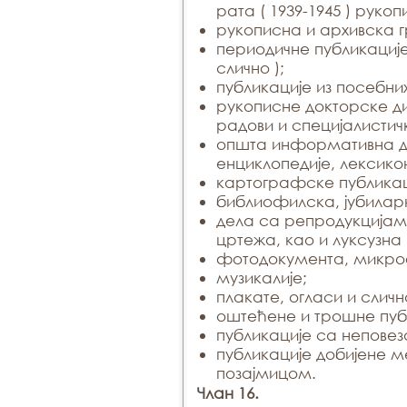
рата ( 1939-1945 ) руко
рукописна и архивска 
периодичне публикације
слично );
публикације из посебни
рукописне докторске д
радови и специјалисти
општа информативна де
енциклопедије, лексикон
картографске публикац
библиофилска, јубиларн
дела са репродукцијам
цртежа, као и луксузна
фотодокумента, микр
музикалије;
плакате, огласи и сличн
оштећене и трошне пуб
публикације са непове
публикације добијене 
позајмицом.
Члан 16.