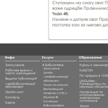
Ступањем на снагу овог П
важе одредбе Правилника 
Члан 48.
Измене и допуне овог Пра
поступку као за његово д
Инфо
Услуги
Образование
Зачисление
В Библиотеке
Курсы и семина
Зачисление
Рабочее время и
КоБСОН
Цитаты
место нахождения
По средам в 12:0
Межбиблиотечный
Выдача публикаций
абонемент
LibGuides -
Межбиблиотечный
Руководитель по
Поиск по каталогу
абонемент
научным областя
Беспроводной
Прайс-лист
Инструкция по
Интернет (Wi-Fi) и
использованию
Контакты
Eduroam ®
электронных
источников
Коллекции
Карта
Библиографии
Заказ