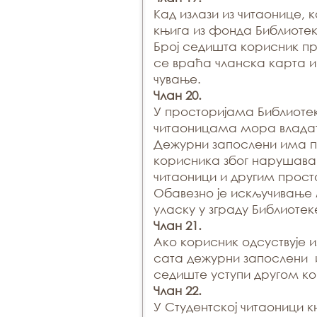
Кад излази из читаонице, 
књига из фонда Библиотек
Број седишта корисник пр
се враћа чланска карта и 
чување.
Члан 20.
У просторијама Библиотек
читаоницама мора владат
Дежурни запослени има 
корисника због нарушава
читаоници и другим прост
Обавезно је искључивање
уласку у зграду Библиотек
Члан 21.
Ако корисник одсуствује и
сата дежурни запослени 
седиште уступи другом ко
Члан 22.
У Студентској читаоници 