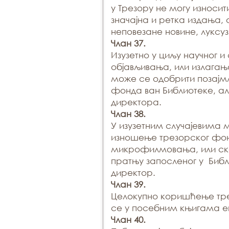
у Трезору не могу износи
значајна и ретка издања,
неповезане новине, луксуз
Члан 37.
Изузетно у циљу научног и
објављивања, или излагањ
може се одобрити позајм
фонда ван Библиотеке, а
директора.
Члан 38.
У изузетним случајевима 
изношење трезорског фо
микрофилмовања, или ск
пратњу запосленог у Библ
директор.
Члан 39.
Целокупно коришћење тр
се у посебним књигама е
Члан 40.