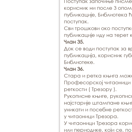
Поступак започиње писм
корисник ни после 3 опом
публикације, Библиотека 
поступак.
Сви трошкови око поступ
публикације иду на терет 
Члан 35.
Док се води поступак за 
публикација, корисник г
Библиотеке.
Члан 36.
Стара и ретка књига мож
Професорској читаоници 
реткости ( Трезору ).
Рукописне књиге, рукопис
најстарије штампане књиг
уникати и посебне реткос
у читаоници Трезора.
У читаоници Трезора кори
или периодике, који се, п