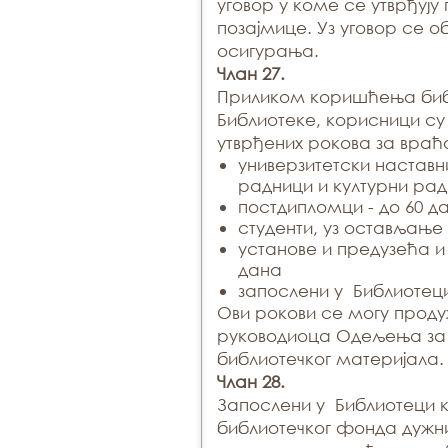
уговор у коме се утврђују
позајмице. Уз уговор се 
осигурања.
Члан 27.
Приликом коришћења биб
Библиотеке, корисници су
утврђених рокова за враћ
универзитетски наставн
радници и културни рад
постдипломци - до 60 д
студенти, уз остављање 
установе и предузећа и 
дана
запослени у Библиотеци
Ови рокови се могу прод
руководиоца Одељења за
библиотечког материјала.
Члан 28.
Запослени у Библиотеци к
библиотечког фонда дужни