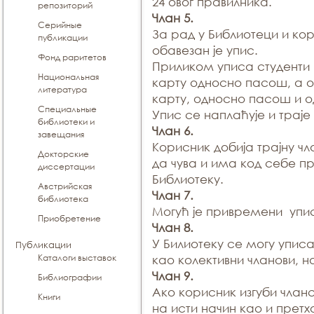
24 овог правилника.
репозиторий
Члан 5.
Серийные
За рад у Библиотеци и к
публикации
обавезан је упис.
Фонд раритетов
Приликом уписа студенти п
Национальная
карту односно пасош, а о
литература
карту, односно пасош и о
Специальные
Упис се наплаћује и траје
библиотеки и
Члан 6.
завещания
Корисник добија трајну чл
Докторские
да чува и има код себе п
диссертации
Библиотеку.
Австрийская
Члан 7.
библиотека
Могућ је привремени упис
Приобретение
Члан 8.
У Билиотеку се могу уписа
Публикации
Каталоги выставок
као колективни чланови, н
Члан 9.
Библиографии
Ако корисник изгуби чланс
Книги
на исти начин као и претх