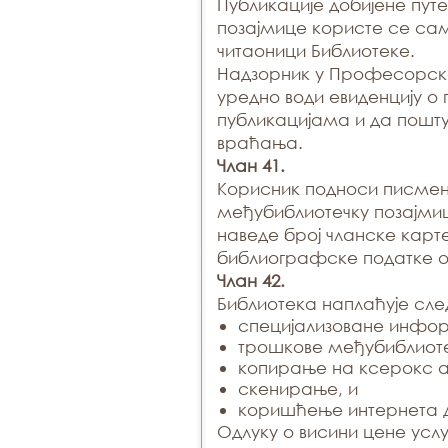
Публикације добијене пу
позајмице користе се са
читаоници Библиотеке.
Надзорник у Професорско
уредно води евиденцију о
публикацијама и да пошту
враћања.
Члан 41.
Корисник подноси писмени
међубиблиотечку позајмиц
наведе број чланске карте
библиографске податке о 
Члан 42.
Библиотека наплаћује сле
специјализоване инфор
трошкове међубиблиоте
копирање на ксерокс а
скенирање, и
коришћење интернета д
Одлуку о висини цене усл