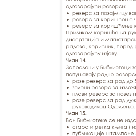
одговарајући реверси:
реверс за позајмицу ва
реверс за коришћење ч
реверс за коришћење 
Приликом коришћења рук
дисертација и магистарси
радова, корисник, поред
одговарајућу изјаву.
Члан 14.
Запослени у Библиотеци з
попуњавају радне реверс
розе реверс за рад до 
зелени реверс за излож
плави реверс за повез 
розе реверс за рад ду
руководилац Одељења.
Члан 15.
Ван Библиотеке се не изда
стара и ретка књига ( и
публикације штампане з