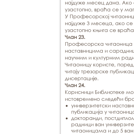
најдуже месец дана. Ако 
узастопно, враћа се у ма
У Професорској читаониц
најдуже 3 месеца, ако се
узастопно књига се враћа
Члан 23.
Професорска читаоница 
наставницима и сарадниц
научним и културним рад
Читаоницу користе, поред 
читају трезорске публикац
дисертације.
Члан 24.
Корисници Библиотеке мо
истовремено следећи број
универзитетски наставн
публикација у читаониц
докторанди, постдиплом
радници ван универзите
читаоницама и до 5 ван