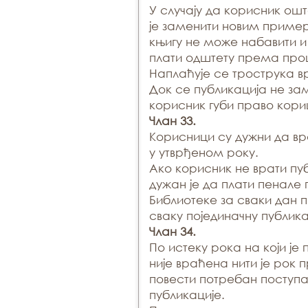
У случају да корисник ошт
је заменити новим пример
књигу не може набавити и
плати одштету према про
Наплаћује се трострука в
Док се публикација не за
корисник губи право кор
Члан 33.
Корисници су дужни да вр
у утврђеном року.
Ако корисник не врати пу
дужан је да плати пенале
Библиотеке за сваки дан 
сваку појединачну публика
Члан 34.
По истеку рока на који је
није враћена нити је рок 
повести потребан поступ
публикације.