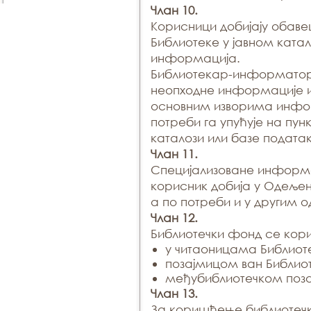
Члан 10.
Корисници добијају оба
Библиотеке у јавном ката
информација.
Библиотекар-информатор
неопходне информације и
основним изворима инфор
потреби га упућује на пун
каталози или базе подата
Члан 11.
Специјализоване информ
корисник добија у Одеље
а по потреби и у другим 
Члан 12.
Библиотечки фонд се кори
у читаоницама Библиот
позајмицом ван Библио
међубиблиотечком поз
Члан 13.
За коришћење библиотечк