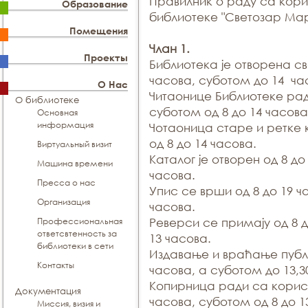
Правилник о раду са кор
Образование
библиотеке "Светозар Ма
Помещения
Члан 1.
Проекты
Библиотека је отворена св
часова, суботом до 14 ча
О Нас
Читаонице Библиотеке раде
О библиотеке
суботом од 8 до 14 часова
Основная
информация
Чотаоница старе и ретке
од 8 до 14 часова.
Виртуальный визит
Каталог је отворен од 8 до
Машина времени
часова.
Пресса о нас
Упис се врши од 8 до 19 ч
Организация
часова.
Профессиональная
Реверси се примају од 8 д
ответсвтенность за
13 часова.
библиотеки в сети
Издавање и враћање публи
Контакты
часова, а суботом до 13,3
Копирница ради са корисн
Документация
часова, суботом од 8 до 1
Миссия, визия и