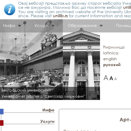
Овај вебсајт представља архиву старог вебсајта Унив
се не ажурира. Молимо Вас да посетите вебсајт
unil
You are visiting an archived website of the University L
since. Please visit
unilib.rs
for current information and res
Инфо
Услуги
Образование
Помещ
ћирилица
latinica
english
русский
Белградский университет
Университет bibliteka "Светозар Маркович"
Инфо
Арт
Услуги