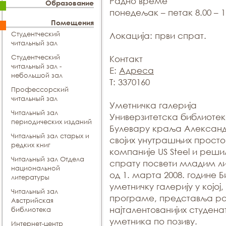
Радно време
Образование
понедељак – петак 8.00 – 1
Помещения
Студентческий
Локација:
први спрат.
читальный зал
Студентческий
Контакт
читальный зал -
E:
Адреса
небольшой зал
T: 3370160
Профессорский
читальный зал
Уметничка галерија
Читальный зал
Универзитетска библиоте
периодических изданий
Булевару краља Александ
Читальный зал старых и
својих унутрашњих просто
редких книг
компаније US Steel и реши
Читальный зал Отдела
спрату посвети младим л
национальной
од 1. марта 2008. годинe 
литературы
уметничку галерију у којој
Читальный зал
програме, представљa ра
Aвстрийская
најталентованијих студена
библиотека
уметника по позиву.
Интернет-центр