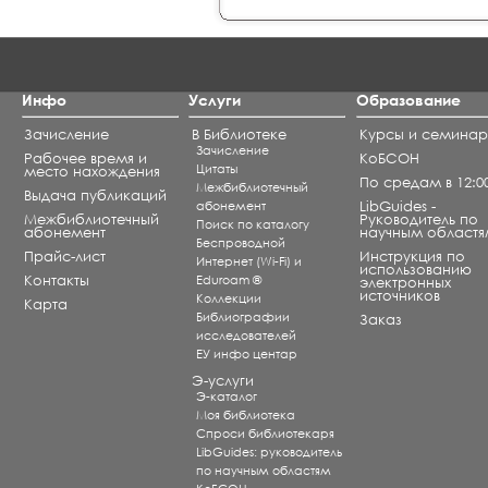
Инфо
Услуги
Образование
Зачисление
В Библиотеке
Курсы и семина
Зачисление
Рабочее время и
КоБСОН
Цитаты
место нахождения
По средам в 12:0
Межбиблиотечный
Выдача публикаций
абонемент
LibGuides -
Межбиблиотечный
Руководитель по
Поиск по каталогу
абонемент
научным областя
Беспроводной
Прайс-лист
Инструкция по
Интернет (Wi-Fi) и
использованию
Контакты
Eduroam ®
электронных
источников
Коллекции
Карта
Библиографии
Заказ
исследователей
ЕУ инфо центар
Э-услуги
Э-каталог
Моя библиотека
Спроси библиотекаря
LibGuides: руководитель
по научным областям