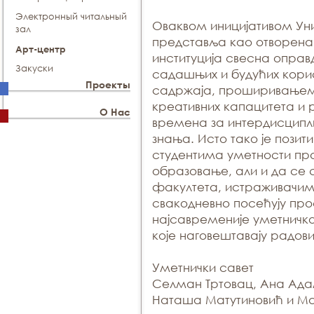
Электронный читальный
Оваквом иницијативом Ун
зал
представља као отворен
Арт-центр
институција свесна оправ
Закуски
садашњих и будућих кори
Проекты
садржаја, проширивањем
креативних капацитета и 
О Нас
времена за интердисцип
знања. Исто тако је пози
студентима уметности пр
образовање, али и да се 
факултета, истраживачим
свакодневно посећују пр
најсавременије уметничко
које наговештавају радов
Уметнички савет
Селман Тртовац, Ана Ада
Наташа Матутиновић и Ма