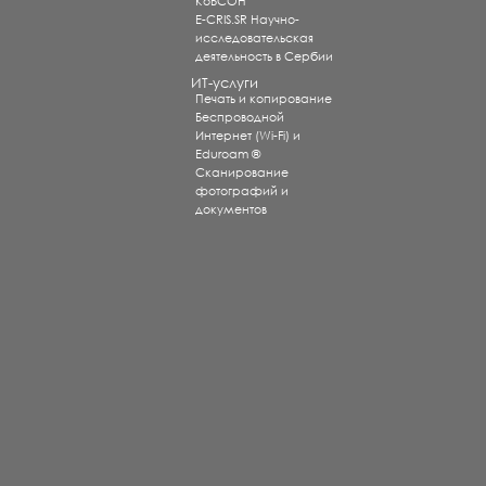
КоБСОН
E-CRIS.SR Научно-
исследовательская
деятельность в Сербии
ИТ-услуги
Печать и копирование
Беспроводной
Интернет (Wi-Fi) и
Eduroam ®
Сканирование
фотографий и
документов