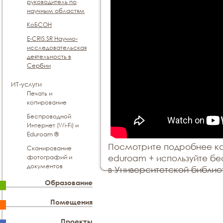
руководитель по
научным областям
КоБСОН
E-CRIS.SR Научно-
исследовательская
деятельность в
Сербии
ИТ-услуги
Печать и
копирование
Беспроводной
Интернет (Wi-Fi) и
Eduroam ®
Посмотрите подробнее как
Сканирование
eduroam + используйте бе
фотографий и
документов
в Университетской библио
Образование
Помещения
Проекты