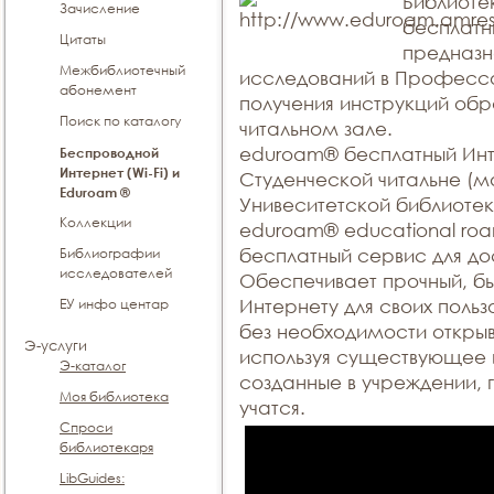
Библиоте
Зачисление
бесплатн
Цитаты
предназн
Межбиблиотечный
исследований в Профессо
абонемент
получения инструкций обр
Поиск по каталогу
читальном зале.
eduroam® бесплатный Инт
Беспроводной
Интернет (Wi-Fi) и
Студенческой читальне (м
Eduroam ®
Унивеситетской библиотек
Коллекции
eduroam® educational roa
Библиографии
бесплатный сервис для до
исследователей
Обеспечивает прочный, бы
ЕУ инфо центар
Интернету для своих поль
без необходимости открыв
Э-услуги
используя существующее и
Э-каталог
созданные в учреждении, 
Моя библиотека
учатся.
Спроси
библиотекаря
LibGuides: