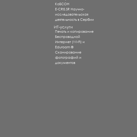
КоБСОН
E-CRIS.SR Научно-
исследовательская
деятельность в Сербии
ИТ-услуги
Печать и копирование
Беспроводной
Интернет (Wi-Fi) и
Eduroam ®
Сканирование
фотографий и
документов