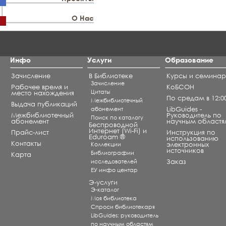
О Нас
Инфо
Услуги
Образование
Зачисление
В Библиотеке
Курсы и семина
Зачисление
Рабочее время и
КоБСОН
Цитаты
место нахождения
По средам в 12:0
Межбиблиотечный
Выдача публикаций
абонемент
LibGuides -
Межбиблиотечный
Руководитель по
Поиск по каталогу
абонемент
научным областя
Беспроводной
Интернет (Wi-Fi) и
Прайс-лист
Инструкция по
Eduroam ®
использованию
Контакты
Коллекции
электронных
источников
Библиографии
Карта
исследователей
Заказ
ЕУ инфо центар
Э-услуги
Э-каталог
Моя библиотека
Спроси библиотекаря
LibGuides: руководитель
по научным областям