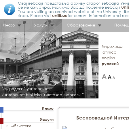
Овај вебсајт представља архиву старог вебсајта Унив
се не ажурира. Молимо Вас да посетите вебсајт
unil
You are visiting an archived website of the University L
since. Please visit
unilib.rs
for current information and res
Инфо
Услуги
Образование
Помещ
ћирилица
latinica
english
русский
Белградский университет
Университет bibliteka "Светозар Маркович"
Инфо
Беспроводной Интерн
Услуги
В Библиотеке