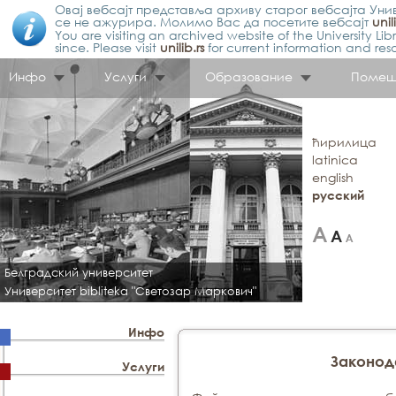
Овај вебсајт представља архиву старог вебсајта Унив
се не ажурира. Молимо Вас да посетите вебсајт
unil
You are visiting an archived website of the University L
since. Please visit
unilib.rs
for current information and res
Инфо
Услуги
Образование
Помещ
ћирилица
latinica
english
русский
Белградский университет
Университет bibliteka "Светозар Маркович"
Инфо
Законод
Услуги