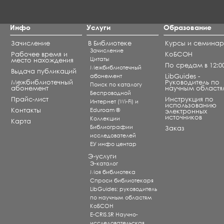
Инфо
Услуги
Образование
Зачисление
В Библиотеке
Курсы и семина
Зачисление
Рабочее время и
КоБСОН
Цитаты
место нахождения
По средам в 12:0
Межбиблиотечный
Выдача публикаций
абонемент
LibGuides -
Межбиблиотечный
Руководитель по
Поиск по каталогу
абонемент
научным областя
Беспроводной
Прайс-лист
Инструкция по
Интернет (Wi-Fi) и
использованию
Контакты
Eduroam ®
электронных
источников
Коллекции
Карта
Библиографии
Заказ
исследователей
ЕУ инфо центар
Э-услуги
Э-каталог
Моя библиотека
Спроси библиотекаря
LibGuides: руководитель
по научным областям
КоБСОН
E-CRIS.SR Научно-
исследовательская