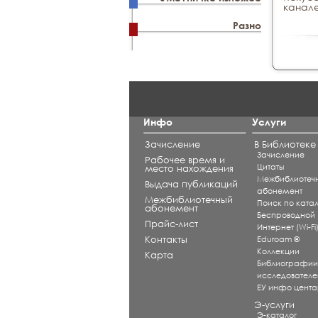
канале
Разно
Инфо
Услуги
Зачисление
В Библиотеке
Зачисление
Рабочее время и
Цитаты
место нахождения
Межбиблиотеч
Выдача публикаций
абонемент
Межбиблиотечный
Поиск по катал
абонемент
Беспроводной
Прайс-лист
Интернет (Wi-Fi
Контакты
Eduroam ®
Коллекции
Карта
Библиографи
исследователе
ЕУ инфо цент
Э-услуги
Э-каталог