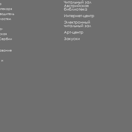
Читальный зал
а
Aвстрийская
отекаря
библиотека
оводитель
Интернет-центр
ластям
Электронный
читальный зал
о-
Арт-центр
ская
Закуски
 Сербии
рование
) и
е
и