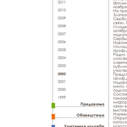
2011
фолькл
ноября
2010
На пре
Златко
2009
Сербск
связи.
2008
Младен
октябр
2007
подгот
Сербы 
2006
Иованк
Милоше
2005
проф.д
Радич,
2004
участв
советн
2003
публик
участв
2002
Предст
проф.д
2001
подаро
книги,
2000
подгот
Состоя
1999
показа
информ
Предавања
связи 
выстав
Норвеж
Обавештења
Открыт
катало
искусс
Уметничке изложбе