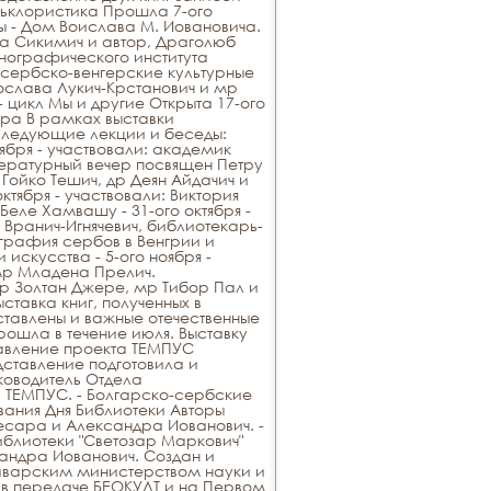
льклористика Прошла 7-ого
ы - Дом Воислава М. Иовановича.
на Сикимич и автор, Драголюб
тнографического института
 сербско-венгерские культурные
ослава Лукич-Крстанович и мр
- цикл Мы и другие Открыта 17-ого
ара В рамках выставки
 следующие лекции и беседы:
тября - участвовали: академик
тературный вечер посвящен Петру
 Гойко Тешич, др Деян Айдачич и
тября - участвовали: Виктория
еле Хамвашу - 31-ого октября -
Вранич-Игнячевич, библиотекарь-
графия сербов в Венгрии и
скусства - 5-ого ноября -
мр Младена Прелич.
 мр Золтан Джере, мр Тибор Пал и
ставка книг, полученных в
ставлены и важные отечественные
ошла в течение июля. Выставку
тавление проекта ТЕМПУС
дставление подготовила и
ководитель Отдела
 ТЕМПУС. - Болгарско-сербские
ования Дня Библиотеки Авторы
Бесара и Александра Иованович. -
иблиотеки "Светозар Маркович"
андра Иованович. Создан и
х Баварским министерством науки и
 в передаче БЕОКУЛТ и на Первом