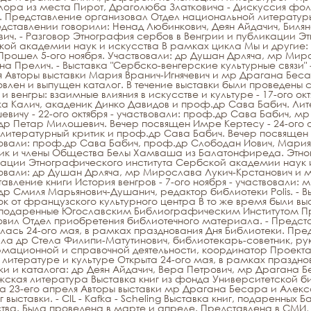
ора из места Пирот, Драголюба Златковича - Дискуссия фо
. Представление организовал Отдел национальной литератур
дставлении говорили: Ненад Любинкович, Деян Айдачич, Биля
вич. - Разговор Этнография сербов в Венгрии и публикации Э
ой академии наук и искусства В рамках цикла Мы и другие:
 Прошел 5-ого ноября. Участвовали: др Душан Дрляча, мр Мир
а Прелич. - Выставка "Сербско-венгерские культурные связи" 
я Авторы выставки Мария Вранич-Игнячевич и мр Драгана Бес
овлен и выпущен каталог. В течение выставки были проведены
и венгры: взаимные влияния в искусстве и культуре - 17-ого ок
а Калич, акаденик Динко Давидов и проф.др Сава Бабич. Ли
вичу - 22-ого октября - участвовали: проф.др Сава Бабич, мр
р Петар Милошевич. Вечер посвящен Имре Кертесу - 24-ого ок
 литературный критик и проф.др Сава Бабич. Вечер посвящен Б
овали: проф.др Сава Бабич, проф.др Слободан Иович, Мария 
ик и члены Общества Белы Хамваша из Балатонфиреда. Этно
ации Этнографического института Сербской академии наук и и
овали: др Душан Дрляча, мр Мирослава Лукич-Крстанович и 
авление книги История венгров - 7-ого ноября - участвовали:
р Смиля Марьянович-Душанич, редактор библиотеки Polis. - Вы
к от французского культурного центра В то же время были вы
 подаренные Югославским Библиографическим Институтом Пр
овил Отдел приобретения библиотечного материала. - Предс
лась 24-ого мая, в рамках празднования Дня Библиотеки. Пре
ла др Стела Филипи-Матутинович, библиотекарь-советник, ру
ационной и справочной деятельности, координатор Проекта
в литературе и культуре Открыта 24-ого мая, в рамках праздн
ки и каталога: др Деян Айдачич, Вера Петрович, мр Драгана 
ская литература Выставка книг из фонда Университетской б
а 23-его апреля Авторы выставки мр Драгана Бесара и Алекс
г выставки. - CIL - Kafka - Scheling Выставка книг, подаренны
тва. Была проведена в марте и апреле. Представлена в СМИ,