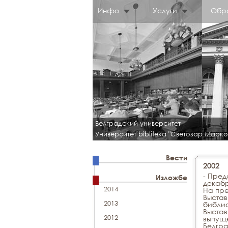
Инфо
Услуги
Обр
Белградский университет
Университет bibliteka "Светозар Марко
Вести
2002
- Пред
Изложбе
декабр
2014
На пре
Выстав
2013
библио
Выстав
2012
выпуще
Белгра