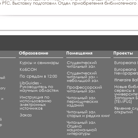
 РТС. Выставку подготовил Отдел приобретения библиотечног
Образование
Помещения
Проекты
Курсы и семинары
Студентческий
Europeana L
читальный зал
КоБСОН
Europeana
Студентческий
Newspaper
По средам в 12:00
читальный зал -
ный
Itineraire B
небольшой зал
LibGuides -
Руководитель по
Новые биб
Профессорский
огу
научным областям
сервисы в
читальный зал
университе
Инструкция по
Читальный зал
Западных 
) и
использованию
периодических
(TEMPUS)
электронных
изданий
источников
Явление сл
Читальный зал
открытий
и
Заказ
старых и редких книг
й
Читальный зал
ар
Отдела
национальной
литературы