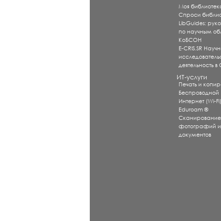
Моя библиотек
Спроси библи
LibGuides: рук
по научным об
КоБСОН
E-CRIS.SR Научн
исследователь
деятельность в
ИТ-услуги
Печать и копи
Беспроводной
Интернет (Wi-Fi
Eduroam ®
Сканировани
фотографий 
документов