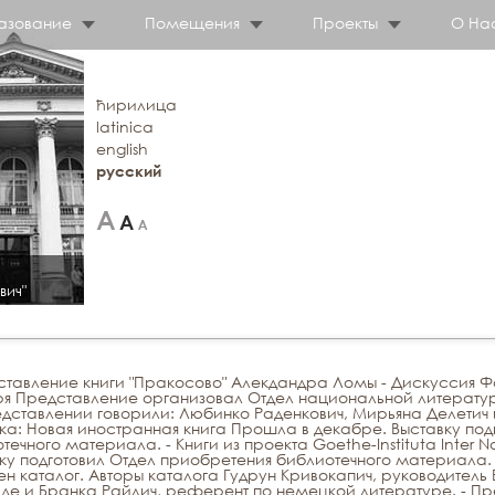
азование
Помещения
Проекты
О На
ћирилица
latinica
english
русский
вич"
ставление книги "Пракосово" Алекдандра Ломы - Дискуссия 
я Представление организовал Отдел национальной литерату
дставлении говорили: Любинко Раденкович, Мирьяна Делетич 
ка: Новая иностранная книга Прошла в декабре. Выставку под
течного материала. - Книги из проекта Goethe-Instituta Inter N
ку подготовил Отдел приобретения библиотечного материала. 
н каталог. Авторы каталога Гудрун Кривокапич, руководитель 
де и Бранка Райлич, референт по немецкой литературе. - Пр