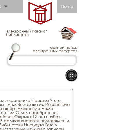
с
Home
электронный каталог
библиотеки
единый поиск
электронных ресурсов
Фольклористика Прошла 9-ого
ры - Дом Воислава М. Иовановича
и автор, Александр Лома -
готовил Отдел приобретения
ationes Открыта 19-ого ноября.
В рамках выставки подготовлен и
Библиотеки Института Гете в
едставление двух книг записей