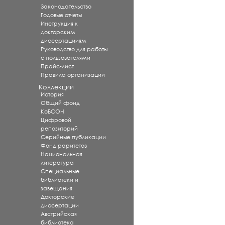
Законодательство
Годовые отчеты
Инструкция к
докторским
диссертацииям
Руководство для работы
с пользователями
Прайс-лист
Правила организации
Коллекции
История
Общий фонд
КоБСОН
Цифровой
репозиторий
Серийные публикации
Фонд раритетов
Национальная
литература
Специальные
библиотеки и
завещания
Докторские
диссертации
Австрийская
библиотека