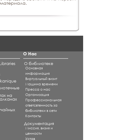
о материала.
О Нас
ibraries
О библиотеке
Основная
информация
s
Виртуальный визит
alkanique
Машина времени
лиотечные
Пресса о нас
Организация
тах на
Балканах
Профессиональная
ответсвтенность за
учайных
библиотеки в сети
Контакты
Документация
Миссия, визия и
ценности
Устав