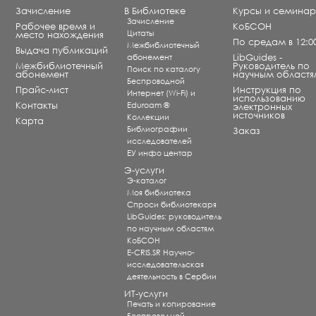
Зачисление
В Библиотеке
Курсы и семина
Зачисление
Рабочее время и
КоБСОН
Цитаты
место нахождения
По средам в 12:0
Межбиблиотечный
Выдача публикаций
абонемент
LibGuides -
Межбиблиотечный
Руководитель по
Поиск по каталогу
абонемент
научным областя
Беспроводной
Прайс-лист
Инструкция по
Интернет (Wi-Fi) и
использованию
Контакты
Eduroam ®
электронных
источников
Коллекции
Карта
Библиографии
Заказ
исследователей
ЕУ инфо центар
Э-услуги
Э-каталог
Моя библиотека
Спроси библиотекаря
LibGuides: руководитель
по научным областям
КоБСОН
E-CRIS.SR Научно-
исследовательская
деятельность в Сербии
ИТ-услуги
Печать и копирование