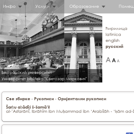
Инфо
Услуги
Образование
Помещ
ћирилица
latinica
english
русский
Белградский университет
Университет bibliteka "Светозар Маркович"
-
-
Све збирке
Рукописи
Оријентални рукописи
Šarḥu aḥādīṯi š-šamā’il
al-’Asfarānî, Ibrāhīm ibn Muḥammad ibn ‘Arabšāh - ‘Iṣām ad-D