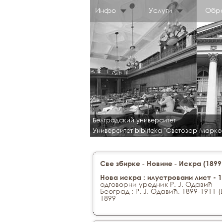
Инфо
Услуги
Обр
Белградский университет
Университет bibliteka "Светозар Марко
-
-
Све збирке
Новине
Искра (1899
Нова искра : илустровани лист - 
одговорни уредник Р. Ј. Одавић
Београд : Р. Ј. Одавић, 1899-191
1899