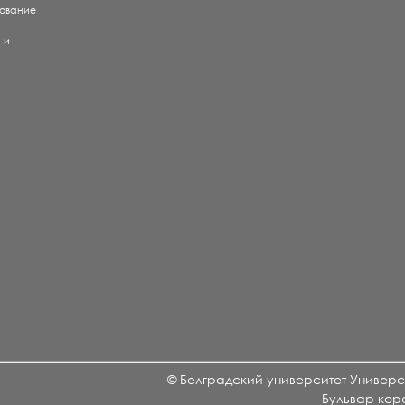
рование
) и
е
и
© Белградский университет Универси
Бульвар кор