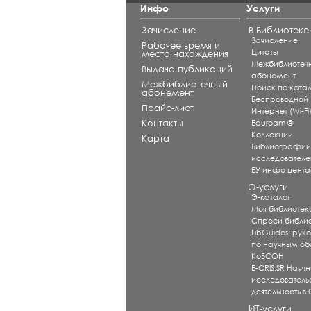
Инфо
Услуги
Зачисление
В Библиотеке
Зачисление
Рабочее время и
Цитаты
место нахождения
Межбиблиотеч
Выдача публикаций
абонемент
Межбиблиотечный
Поиск по катал
абонемент
Беспроводной
Прайс-лист
Интернет (Wi-Fi
Контакты
Eduroam ®
Коллекции
Карта
Библиографи
исследователе
ЕУ инфо цент
Э-услуги
Э-каталог
Моя библиотек
Спроси библи
LibGuides: рук
по научным об
КоБСОН
E-CRIS.SR Научн
исследователь
деятельность в
ИТ-услуги