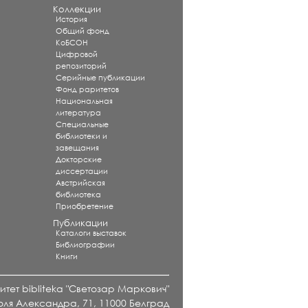
Коллекции
История
Общий фонд
КоБСОН
Цифровой
репозиторий
Серийные публикации
Фонд раритетов
Национальная
литература
Специальные
библиотеки и
завещания
Докторские
диссертации
Австрийская
библиотека
Приобретение
Публикации
Каталоги выставок
Библиографии
Книги
тет bibliteka "Светозар Маркович"
оля Александра, 71, 11000 Белград