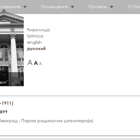
азование
Помещения
Проекты
О На
ћирилица
latinica
english
русский
вич"
-1911)
1899
1 (Београд : Парна радикална штампарија)