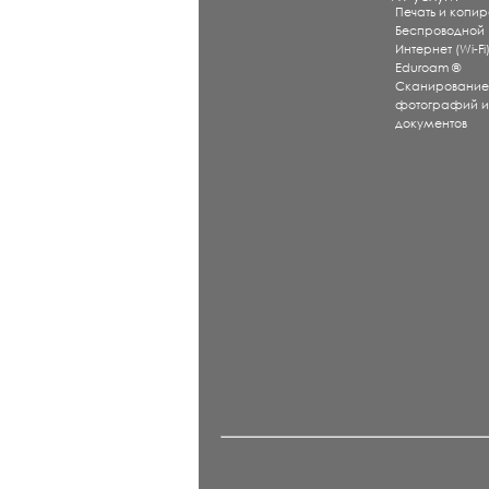
Печать и копи
Беспроводной
Интернет (Wi-Fi
Eduroam ®
Сканировани
фотографий 
документов