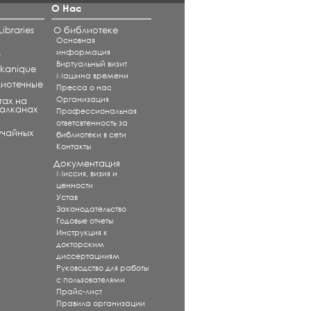
О Нас
ibraries
О библиотеке
Основная
информация
s
Виртуальный визит
alkanique
Машина времени
лиотечные
Пресса о нас
Организация
тах на
Балканах
Профессиональная
ответсвтенность за
учайных
библиотеки в сети
Контакты
Документация
Миссия, визия и
ценности
Устав
Законодательство
Годовые отчеты
Инструкция к
докторским
диссертацииям
Руководство для работы
с пользователями
Прайс-лист
Правила организации