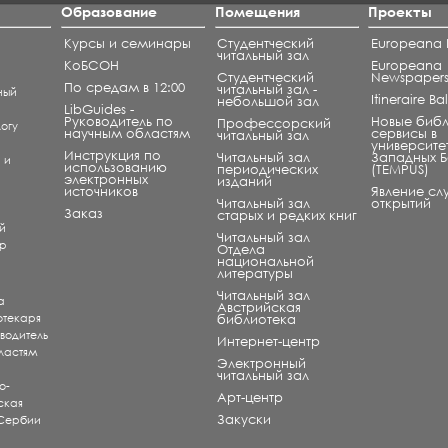
Образование
Помещения
Проекты
Курсы и семинары
Студентческий
Europeana L
читальный зал
КоБСОН
Europeana
Студентческий
Newspaper
По средам в 12:00
читальный зал -
ный
Itineraire B
небольшой зал
LibGuides -
Руководитель по
Новые биб
Профессорский
огу
научным областям
сервисы в
читальный зал
университе
Инструкция по
Читальный зал
Западных 
) и
использованию
периодических
(TEMPUS)
электронных
изданий
источников
Явление сл
Читальный зал
открытий
и
Заказ
старых и редких книг
й
Читальный зал
ар
Отдела
национальной
литературы
Читальный зал
а
Aвстрийская
отекаря
библиотека
оводитель
Интернет-центр
ластям
Электронный
читальный зал
о-
Арт-центр
ская
Закуски
 Сербии